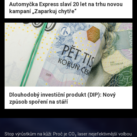
Automyčka Express slaví 20 let na trhu novou
kampaní „Zaparkuj chytře“
Dlouhodobý investiční produkt (DIP): Nový
způsob spoření na stáří
Stop výrůstkům na kůži: Proč je CO₂ laser nejefektivnější volbou