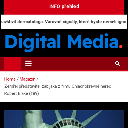
Skip
INFO přehled
to
content
t dermatologa: Varovné signály, které byste neměli ignorovat
Digital-Media.cz
Magazín zpravodajství a novinek
Home
Magazín
Zemřel představitel zabijáka z filmu Chladnokrevně herec
Robert Blake (†89)