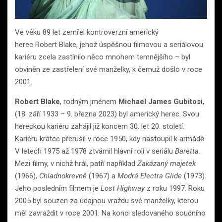
Ve věku 89 let zemřel kontroverzní americký
herec Robert Blake, jehož úspěšnou filmovou a seriálovou
kariéru zcela zastínilo něco mnohem temnějšího – byl
obviněn ze zastřelení své manželky, k čemuž došlo v roce
2001.
Robert Blake
, rodným jménem
Michael James Gubitosi
,
(18. září 1933 – 9. března 2023) byl americký herec. Svou
hereckou kariéru zahájil již koncem 30. let 20. století.
Kariéru krátce přerušil v roce 1950, kdy nastoupil k armádě.
V letech 1975 až 1978 ztvárnil hlavní roli v seriálu
Baretta
.
Mezi filmy, v nichž hrál, patří například
Zakázaný majetek
(1966),
Chladnokrevně
(1967) a
Modrá Electra Glide
(1973).
Jeho posledním filmem je
Lost Highway
z roku 1997. Roku
2005 byl souzen za údajnou vraždu své manželky, kterou
měl zavraždit v roce 2001. Na konci sledovaného soudního