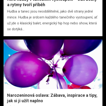
a rytmy tvoří příběh
Hudba a tanec jsou neoddělitelné, jako dvě strany jedné
mince. Hudba je srdcem každého tanečního vystoupení, ať
už jde o klasický balet, energický hip hop nebo show, která
se dotýká…
Narozeninová oslava: Zábava, inspirace a tipy,
jak si ji užít naplno