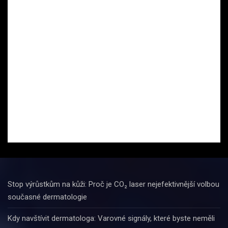
Stop výrůstkům na kůži: Proč je CO₂ laser nejefektivnější volbou
současné dermatologie
Kdy navštívit dermatologa: Varovné signály, které byste neměli