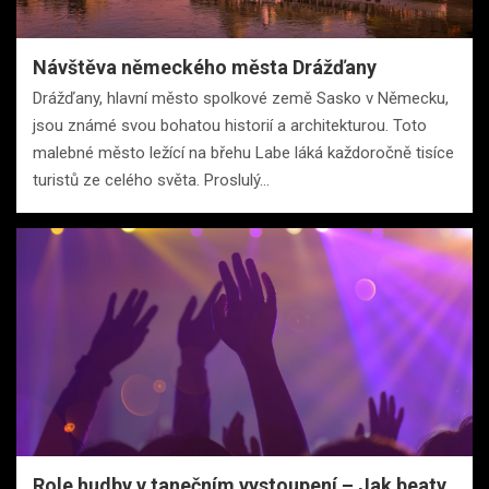
Návštěva německého města Drážďany
Drážďany, hlavní město spolkové země Sasko v Německu,
jsou známé svou bohatou historií a architekturou. Toto
malebné město ležící na břehu Labe láká každoročně tisíce
turistů ze celého světa. Proslulý…
Role hudby v tanečním vystoupení – Jak beaty