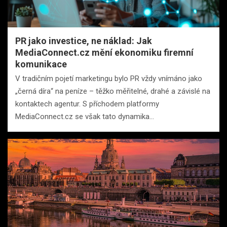
PR jako investice, ne náklad: Jak
MediaConnect.cz mění ekonomiku firemní
komunikace
V tradičním pojetí marketingu bylo PR vždy vnímáno jako
„černá díra“ na peníze – těžko měřitelné, drahé a závislé na
kontaktech agentur. S příchodem platformy
MediaConnect.cz se však tato dynamika…