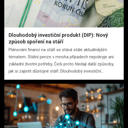
Dlouhodobý investiční produkt (DIP): Nový
způsob spoření na stáří
Plánování financí na stáří se stává stále aktuálnějším
tématem. Státní penze v mnoha případech nepokryje ani
základní životní potřeby, Češi proto hledají další způsoby,
jak si zajistit důstojné stáří. Dlouhodobý investiční…