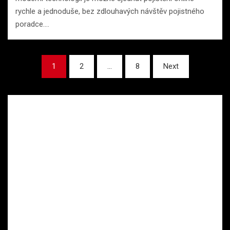
rychle a jednoduše, bez zdlouhavých návštěv pojistného
poradce.…
Stránkování
1
2
…
8
Next
příspěvků