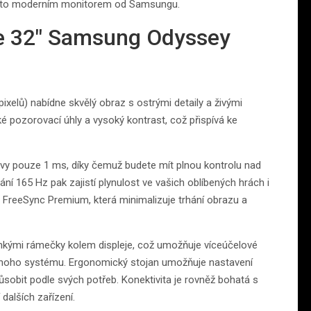
ímto moderním monitorem od Samsungu.
ze 32″ Samsung Odyssey
ixelů) nabídne skvělý obraz s ostrými detaily a živými
ké pozorovací úhly a vysoký kontrast, což přispívá ke
zvy pouze 1 ms, díky čemuž budete mít plnou kontrolu nad
í 165 Hz pak zajistí plynulost ve vašich oblíbených hrách i
D FreeSync Premium, která minimalizuje trhání obrazu a
nkými rámečky kolem displeje, což umožňuje víceúčelové
dnoho systému. Ergonomický stojan umožňuje nastavení
ůsobit podle svých potřeb. Konektivita je rovněž bohatá s
dalších zařízení.