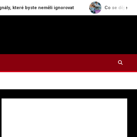
é byste neměli ignorovat
Co se děje s odstraněným