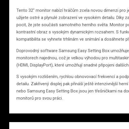
Tento 32″ monitor nabízí hráčům zcela novou dimenzi pro je
užijete ostré a plynulé zobrazení ve vysokém detailu. Díky z
pocit, že jste součásti samotného herního světa. Monitor po
kontrastní obraz s vysokým dynamickým rozsahem. S fun
kompatibilita se vyhnete trhlinám ve snímání a dosáhnete pl
Doprovodný software Samsung Easy Setting Box umožňuje j
monitorech najednou, což je velkou výhodou pro multitaskin
(HDMI, DisplayPort), které umožňují snadné připojeni dalších
S vysokým rozlišením, rychlou obnovovací frekvencí a pod
detailu. Zakřivený displej pak přináší ještě intenzivnější 
nebo Samsung Easy Setting Box jsou jen třešničkami na dortu
monitorů pro svou práci.
Navigace