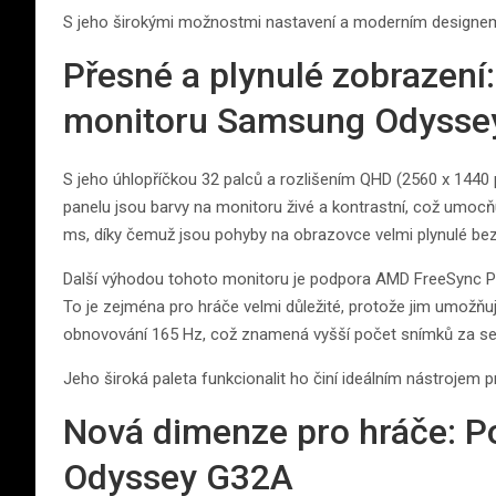
S jeho širokými možnostmi nastavení a moderním designem s
Přesné a plynulé zobrazení
monitoru Samsung Odysse
S jeho úhlopříčkou 32 palců a rozlišením QHD (2560 x 1440 p
panelu jsou barvy na monitoru živé a kontrastní, což umocň
ms, díky čemuž jsou pohyby na obrazovce velmi plynulé bez
Další výhodou tohoto monitoru je podpora AMD FreeSync Prem
To je zejména pro hráče velmi důležité, protože jim umožňuj
obnovování 165 Hz, což znamená vyšší počet snímků za se
Jeho široká paleta funkcionalit ho činí ideálním nástrojem p
Nová dimenze pro hráče: P
Odyssey G32A