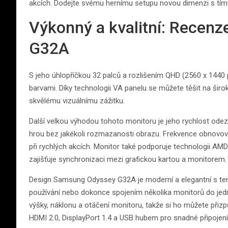
akcích. Dodejte svému hernímu setupu novou dimenzi s t
Výkonný a kvalitní: Recen
G32A
S jeho úhlopříčkou 32 palců a rozlišením QHD (2560 x 1440 p
barvami. Díky technologii VA panelu se můžete těšit na širo
skvělému vizuálnímu zážitku.
Další velkou výhodou tohoto monitoru je jeho rychlost ode
hrou bez jakékoli rozmazanosti obrazu. Frekvence obnovován
při rychlých akcích. Monitor také podporuje technologii AM
zajišťuje synchronizaci mezi grafickou kartou a monitorem.
Design Samsung Odyssey G32A je moderní a elegantní s te
používání nebo dokonce spojením několika monitorů do je
výšky, náklonu a otáčení monitoru, takže si ho můžete přizp
HDMI 2.0, DisplayPort 1.4 a USB hubem pro snadné připojení 