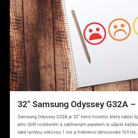
32″ Samsung Odyssey G32A –
Samsung Odyssey G32A je 32″ herní monitor, který nabízí š
jeho QHD rozlišením a zakřiveným panelem si užijete každou
také rychlou odezvou 1 ms a frekvencí obnovování 165 Hz, co