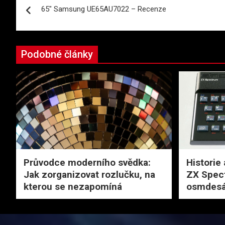
65″ Samsung UE65AU7022 – Recenze
pro
příspěvek
Podobné články
Průvodce moderního svědka:
Historie 
Jak zorganizovat rozlučku, na
ZX Spec
kterou se nezapomíná
osmdesá