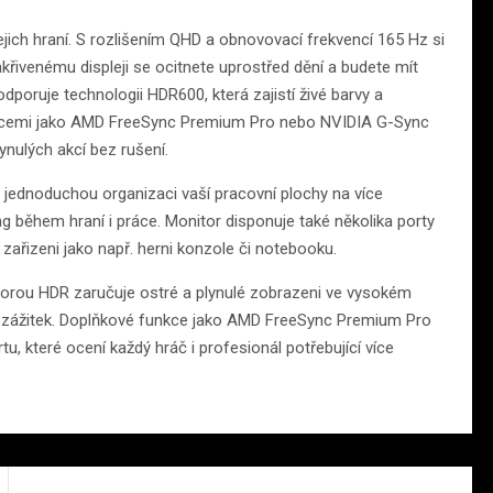
jich hraní. S rozlišením QHD a obnovovací frekvencí 165 Hz si
akřivenému displeji se ocitnete uprostřed dění a budete mít
dporuje technologii HDR600, která zajistí živé barvy a
kcemi jako AMD FreeSync Premium Pro nebo NVIDIA G-Sync
ynulých akcí bez rušení.
ednoduchou organizaci vaší pracovní plochy na více
g během hraní i práce. Monitor disponuje také několika porty
 zařizeni jako např. herni konzole či notebooku.
porou HDR zaručuje ostré a plynulé zobrazeni ve vysokém
herní zážitek. Doplňkové funkce jako AMD FreeSync Premium Pro
, které ocení každý hráč i profesionál potřebující více