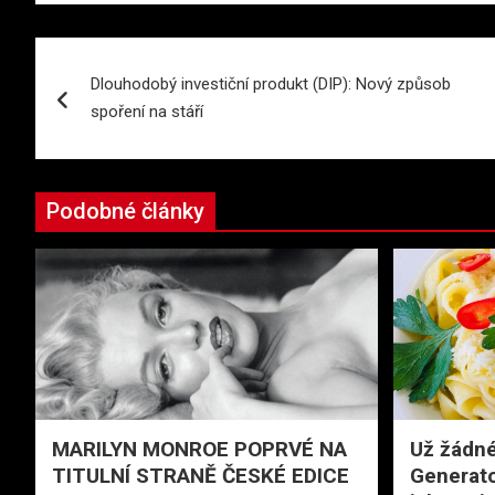
Navigace
Dlouhodobý investiční produkt (DIP): Nový způsob
pro
spoření na stáří
příspěvek
Podobné články
MARILYN MONROE POPRVÉ NA
Už žádné
TITULNÍ STRANĚ ČESKÉ EDICE
Generato