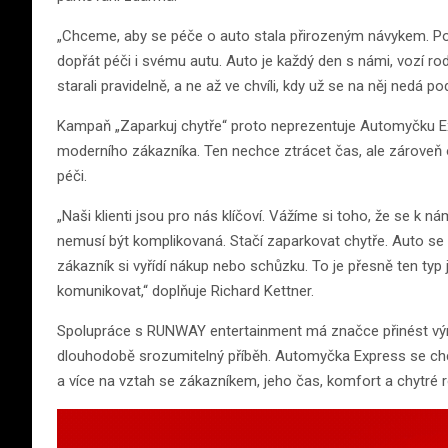
„Chceme, aby se péče o auto stala přirozeným návykem. Pod
dopřát péči i svému autu. Auto je každý den s námi, vozí rodi
starali pravidelně, a ne až ve chvíli, kdy už se na něj nedá p
Kampaň „Zaparkuj chytře“ proto neprezentuje Automyčku Expr
moderního zákazníka. Ten nechce ztrácet čas, ale zároveň o
péči.
„Naši klienti jsou pro nás klíčoví. Vážíme si toho, že se k n
nemusí být komplikovaná. Stačí zaparkovat chytře. Auto se
zákazník si vyřídí nákup nebo schůzku. To je přesně ten ty
komunikovat,“ doplňuje Richard Kettner.
Spolupráce s RUNWAY entertainment má značce přinést výraz
dlouhodobě srozumitelný příběh. Automyčka Express se chc
a více na vztah se zákazníkem, jeho čas, komfort a chytré 