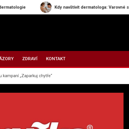
ie
Kdy navštívit dermatologa: Varovné signály, kter
NÁZORY
ZDRAVÍ
KONTAKT
u kampaní „Zaparkuj chytře“