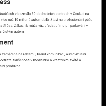
ress
sobících v bezmála 30 obchodních centrech v Česku i na
ce než 10 milionů automobilů. Staví na profesionální péči,
šetří čas. Zákazník může vůz předat přímo při parkování v
s čistým autem.
ment
 zaměřená na reklamu, brand komunikaci, audiovizuální
icetileté zkušenosti v mediálním a kreativním světě a
ální produkce.