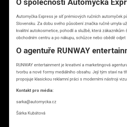
O společnosti Automyčka Exp
Automyčka Express je síť prémiových ručních automyček pů
Slovensku. Za dobu svého působení značka ručně umyla už ví
kvalitní autokosmetice, pohodlí a službě, která zákazníkům 
obchodním centru a po nákupu, schůzce nebo obědě odjet 
O agentuře RUNWAY entertain
RUNWAY entertainment je kreativní a marketingová agentura
tvorbu a nové formy mediálního obsahu. Její tým staví na tř
propojuje klasickou reklamní práci s moderními nástroji vizu
Kontakt pro média:
sarka@automycka.cz
Šárka Kubátová