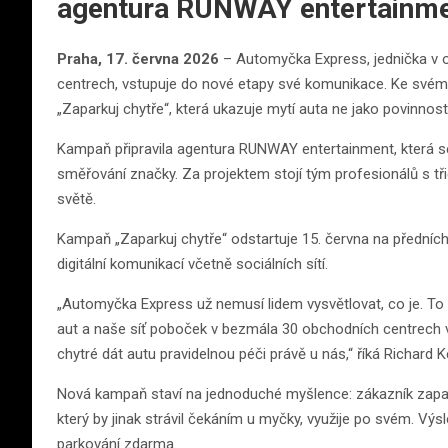
agentura RUNWAY entertainm
Praha, 17. června 2026
– Automyčka Express, jednička v 
centrech, vstupuje do nové etapy své komunikace. Ke svému
„Zaparkuj chytře“, která ukazuje mytí auta ne jako povinnost,
Kampaň připravila agentura RUNWAY entertainment, která se
směřování značky. Za projektem stojí tým profesionálů s tř
světě.
Kampaň „Zaparkuj chytře“ odstartuje 15. června na přední
digitální komunikací včetně sociálních sítí.
„Automyčka Express už nemusí lidem vysvětlovat, co je. To 
aut a naše síť poboček v bezmála 30 obchodních centrech v
chytré dát autu pravidelnou péči právě u nás,“ říká Richard
Nová kampaň staví na jednoduché myšlence: zákazník zapar
který by jinak strávil čekáním u myčky, využije po svém. Vý
parkování zdarma.