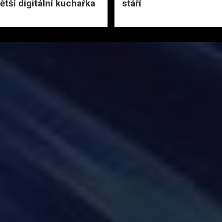
ětší digitální kuchařka
stáří