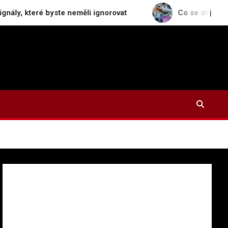
é byste neměli ignorovat
Co se děje s odstraněným