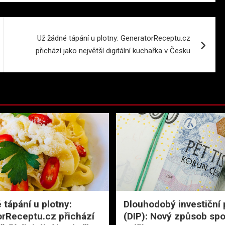
Už žádné tápání u plotny: GeneratorReceptu.cz
přichází jako největší digitální kuchařka v Česku
 tápání u plotny:
Dlouhodobý investiční 
rReceptu.cz přichází
(DIP): Nový způsob spo