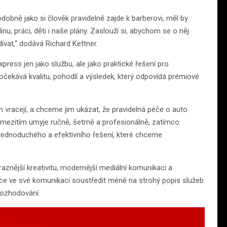
obně jako si člověk pravidelně zajde k barberovi, měl by
nu, práci, děti i naše plány. Zaslouží si, abychom se o něj
odívat,“ dodává Richard Kettner.
ess jen jako službu, ale jako praktické řešení pro
čekává kvalitu, pohodlí a výsledek, který odpovídá prémiové
ám vracejí, a chceme jim ukázat, že pravidelná péče o auto
 mezitím umyje ručně, šetrně a profesionálně, zatímco
p jednoduchého a efektivního řešení, které chceme
nější kreativitu, modernější mediální komunikaci a
e ve své komunikaci soustředit méně na strohý popis služeb
rozhodování.