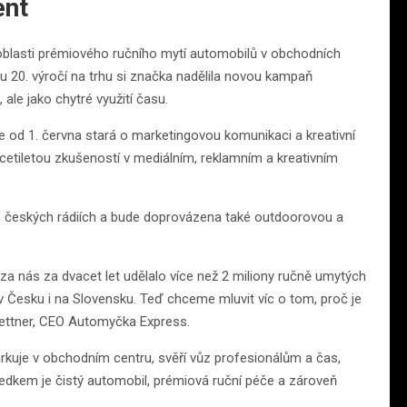
ent
oblasti prémiového ručního mytí automobilů v obchodních
 20. výročí na trhu si značka nadělila novou kampaň
 ale jako chytré využití času.
 od 1. června stará o marketingovou komunikaci a kreativní
icetiletou zkušeností v mediálním, reklamním a kreativním
ch českých rádiích a bude doprovázena také outdoorovou a
za nás za dvacet let udělalo více než 2 miliony ručně umytých
 Česku i na Slovensku. Teď chceme mluvit víc o tom, proč je
 Kettner, CEO Automyčka Express.
kuje v obchodním centru, svěří vůz profesionálům a čas,
sledkem je čistý automobil, prémiová ruční péče a zároveň