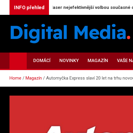
Skip
INFO přehled
: Proč je CO₂ laser nejefektivnější volbou současné dermatolog
to
content
Digital-Media.cz
Magazín zpravodajství a novinek
DOMÁCÍ
NOVINKY
MAGAZÍN
VAŠE 
Home
Magazín
Automyčka Express slaví 20 let na trhu novo