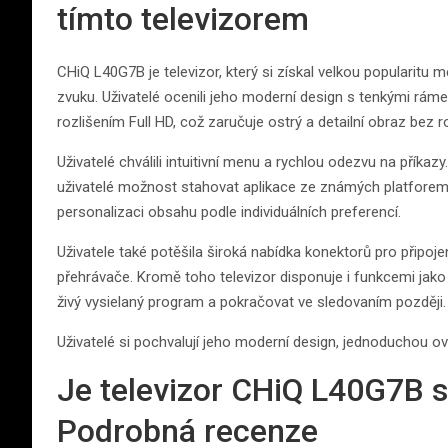
tímto televizorem
CHiQ L40G7B je televizor, který si získal velkou popularitu 
zvuku. Uživatelé ocenili jeho moderní design s tenkými rámeč
rozlišením Full HD, což zaručuje ostrý a detailní obraz bez 
Uživatelé chválili intuitivní menu a rychlou odezvu na pří
uživatelé možnost stahovat aplikace ze známých platforem
personalizaci obsahu podle individuálních preferencí.
Uživatele také potěšila široká nabídka konektorů pro připojen
přehrávače. Kromě toho televizor disponuje i funkcemi jako
živý vysielaný program a pokračovat ve sledovaním později.
Uživatelé si pochvalují jeho moderní design, jednoduchou ovl
Je televizor CHiQ L40G7B 
Podrobná recenze