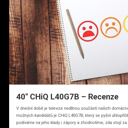
40″ CHiQ L40G7B – Recenze
V dnešní době je televize nedílnou součástí našich domác
možných kandidátů je CHiQ L40G7B, který se pyšní úhlopříčk
podíváme na jeho klady i zápory a zhodnotíme, zda stojí za 