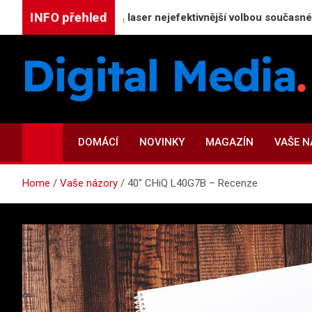
Skip
INFO přehled
ži: Proč je CO₂ laser nejefektivnější volbou současné dermatol
to
content
Digital-Media.cz
Magazín zpravodajství a novinek
DOMÁCÍ
NOVINKY
MAGAZÍN
VAŠE 
Home
Vaše názory
40″ CHiQ L40G7B – Recenze