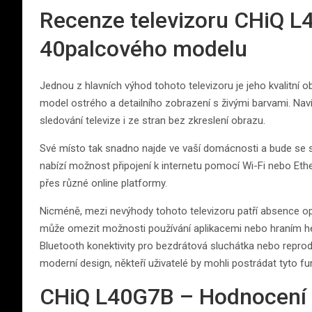
Recenze televizoru CHiQ L
40palcového modelu
Jednou z hlavních výhod tohoto televizoru je jeho kvalitní o
model ostrého a detailního zobrazení s živými barvami. N
sledování televize i ze stran bez zkreslení obrazu.
Své místo tak snadno najde ve vaší domácnosti a bude se s
nabízí možnost připojení k internetu pomocí Wi-Fi nebo Eth
přes různé online platformy.
Nicméně, mezi nevýhody tohoto televizoru patří absence o
může omezit možnosti používání aplikacemi nebo hraním h
Bluetooth konektivity pro bezdrátová sluchátka nebo reproduk
moderní design, někteří uživatelé by mohli postrádat tyto fu
CHiQ L40G7B – Hodnocení a