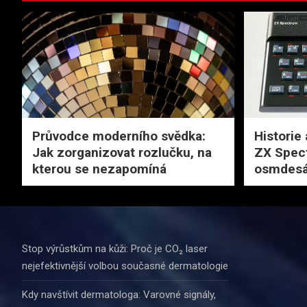
Průvodce moderního svědka:
Historie 
Jak zorganizovat rozlučku, na
ZX Spec
kterou se nezapomíná
osmdesá
Stop výrůstkům na kůži: Proč je CO₂ laser
nejefektivnější volbou současné dermatologie
Kdy navštívit dermatologa: Varovné signály,