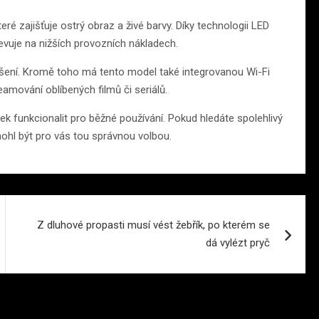
ré zajišťuje ostrý obraz a živé barvy. Díky technologii LED
jevuje na nižších provozních nákladech.
lišení. Kromě toho má tento model také integrovanou Wi-Fi
eamování oblíbených filmů či seriálů.
ek funkcionalit pro běžné používání. Pokud hledáte spolehlivý
hl být pro vás tou správnou volbou.
Z dluhové propasti musí vést žebřík, po kterém se
dá vylézt pryč