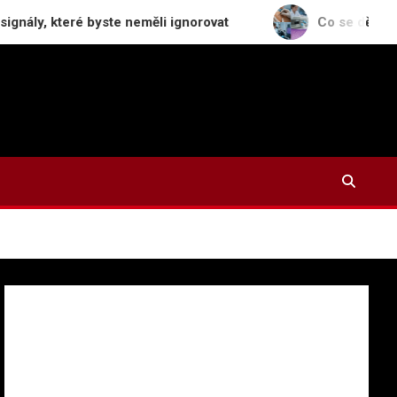
eré byste neměli ignorovat
Co se děje s odstraněn