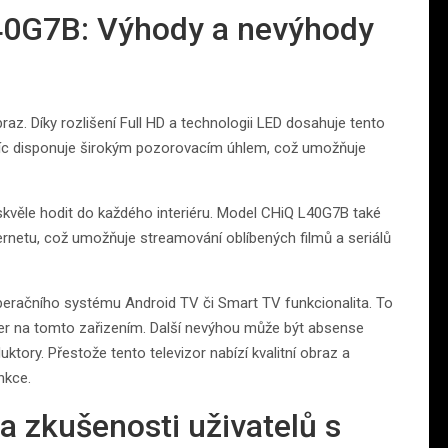
40G7B: Výhody a nevýhody
braz. Díky rozlišení Full HD a technologii LED dosahuje tento
avíc disponuje širokým pozorovacím úhlem, což umožňuje
kvěle hodit do každého interiéru. Model CHiQ L40G7B také
ernetu, což umožňuje streamování oblíbených filmů a seriálů
peračního systému Android TV či Smart TV funkcionalita. To
er na tomto zařizením. Další nevýhou může být absense
tory. Přestože tento televizor nabízí kvalitní obraz a
nkce.
 zkušenosti uživatelů s