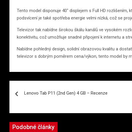
Tento model disponuje 40″ displejem s Full HD rozlišením, kte
podsvícení je také spotřeba energie velmi nízká, což se pro
Televizor tak nabídne širokou škálu kanálů ve vysokém roz
konektivitu, což umožňuje snadné připojení k internetu a str
Nabídne pohledný design, solidní obrazovou kvalitu a dostat
televizor s dobrým poměrem cena/výkon, tento model by mo
Navigace
Lenovo Tab P11 (2nd Gen) 4 GB – Recenze
pro
příspěvek
Podobné články