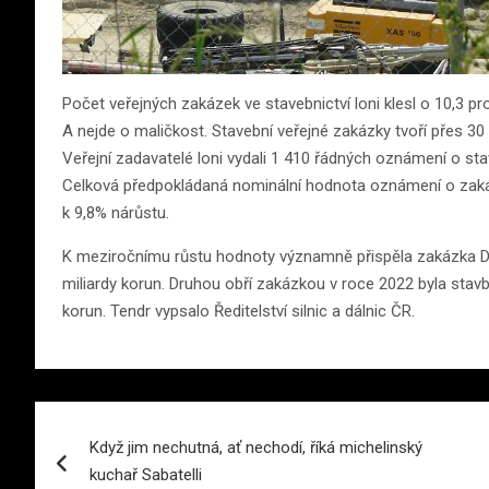
Počet veřejných zakázek ve stavebnictví loni klesl o 10,3 p
A nejde o maličkost. Stavební veřejné zakázky tvoří přes 3
Veřejní zadavatelé loni vydali 1 410 řádných oznámení o st
Celková předpokládaná nominální hodnota oznámení o zakázce
k 9,8% nárůstu.
K meziročnímu růstu hodnoty významně přispěla zakázka Dop
miliardy korun. Druhou obří zakázkou v roce 2022 byla stavb
korun. Tendr vypsalo Ředitelství silnic a dálnic ČR.
Navigace
Když jim nechutná, ať nechodí, říká michelinský
pro
kuchař Sabatelli