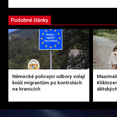
příspěvek
Podobné články
Německé policejní odbory volají
Maximali
kvůli migrantům po kontrolách
KlikInze
na hranicích
dětských