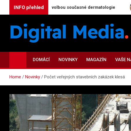
Skip
INFO přehled
 nejefektivnější volbou současné dermatologie
Kdy
to
content
Digital-Media.cz
Magazín zpravodajství a novinek
DOMÁCÍ
NOVINKY
MAGAZÍN
VAŠE 
Home
Novinky
Počet veřejných stavebních zakázek klesá