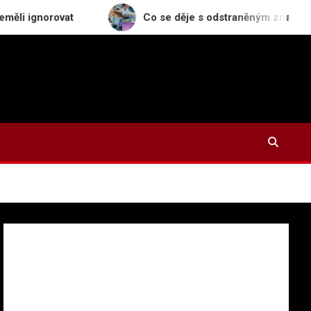
rovat
Co se děje s odstraněným znaménkem v labor