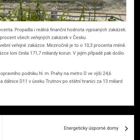
rocenta. Propadla i reálná finanční hodnota vypsaných zakázek.
0 procent všech veřejných zakázek v Česku.
avební veřejné zakázce. Meziročně je to o 10,3 procenta méně.
 loni činila 171,7 miliardy korun. V jejím případě pak došlo
ravního podniku hl. m. Prahy na metro D ve výši 24,6
a dálnice D11 v úseku Trutnov po státní hranici za 13 miliard
Energeticky úsporné domy