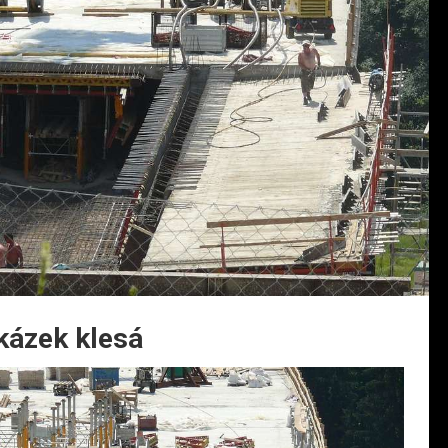
kázek klesá