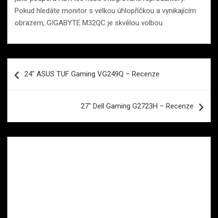
Pokud hledáte monitor s velkou úhlopříčkou a vynikajícím
obrazem, GIGABYTE M32QC je skvělou volbou.
Navigace
24″ ASUS TUF Gaming VG249Q – Recenze
pro
příspěvek
27″ Dell Gaming G2723H – Recenze