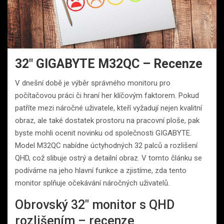
32″ GIGABYTE M32QC – Recenze
V dnešní době je výběr správného monitoru pro
počítačovou práci či hraní her klíčovým faktorem. Pokud
patříte mezi náročné uživatele, kteří vyžadují nejen kvalitní
obraz, ale také dostatek prostoru na pracovní ploše, pak
byste mohli ocenit novinku od společnosti GIGABYTE.
Model M32QC nabídne úctyhodných 32 palců a rozlišení
QHD, což slibuje ostrý a detailní obraz. V tomto článku se
podíváme na jeho hlavní funkce a zjistíme, zda tento
monitor splňuje očekávání náročných uživatelů.
Obrovský 32″ monitor s QHD
rozlišením – recenze