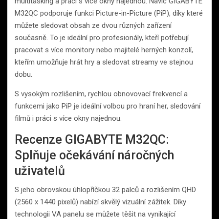
multitasking a práci s více okny najednou. Navíc GIGABYTE
M32QC podporuje funkci Picture-in-Picture (PiP), díky které
můžete sledovat obsah ze dvou různých zařízení
současně. To je ideální pro profesionály, kteří potřebují
pracovat s více monitory nebo majitelé herných konzolí,
kteřím umožňuje hrát hry a sledovat streamy ve stejnou
dobu.
S vysokým rozlišením, rychlou obnovovací frekvencí a
funkcemi jako PiP je ideální volbou pro hraní her, sledování
filmů i práci s více okny najednou.
Recenze GIGABYTE M32QC:
Splňuje očekávání náročných
uživatelů
S jeho obrovskou úhlopříčkou 32 palců a rozlišením QHD
(2560 x 1440 pixelů) nabízí skvělý vizuální zážitek. Díky
technologii VA panelu se můžete těšit na vynikající