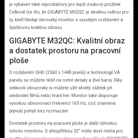
je vybaven také reproduktory pro lepší zvukový prožitek.
Celkově lze říci, že GIGABYTE M32QC je skvělou volbou pro
ty, kteří hledají obrovský monitor s vysokým rozlišením a
špičkovou kvalitou obrazu.
GIGABYTE M32QC: Kvalitní obraz
a dostatek prostoru na pracovní
ploše
S rozlišením QHD (2560 x 1440 pixelů) a technologií VA
panelu se můžete těšit na ostré detaily a živé barvy. Díky
velikosti obrazovky si můžete užít skvělý zážitek při
sledování filmů nebo hraní her. Monitor také disponuje
vysokou obnovovací frekvencí 165 Hz, což znamená
plynulý pohyb bez rozmazání.
Dostatek prostoru na pracovní ploše je další výhodou
tohoto monitoru. S úhlopříčkou 32″ máte dost místa pro