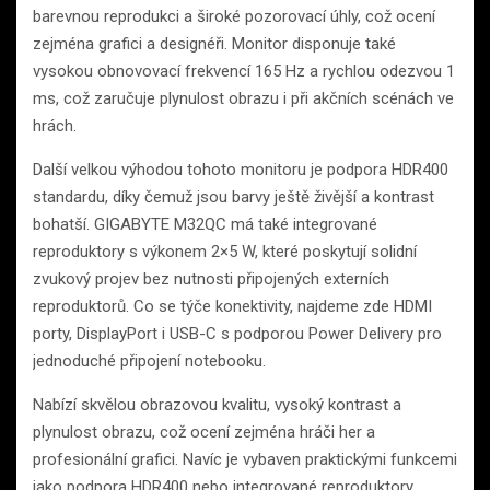
barevnou reprodukci a široké pozorovací úhly, což ocení
zejména grafici a designéři. Monitor disponuje také
vysokou obnovovací frekvencí 165 Hz a rychlou odezvou 1
ms, což zaručuje plynulost obrazu i při akčních scénách ve
hrách.
Další velkou výhodou tohoto monitoru je podpora HDR400
standardu, díky čemuž jsou barvy ještě živější a kontrast
bohatší. GIGABYTE M32QC má také integrované
reproduktory s výkonem 2×5 W, které poskytují solidní
zvukový projev bez nutnosti připojených externích
reproduktorů. Co se týče konektivity, najdeme zde HDMI
porty, DisplayPort i USB-C s podporou Power Delivery pro
jednoduché připojení notebooku.
Nabízí skvělou obrazovou kvalitu, vysoký kontrast a
plynulost obrazu, což ocení zejména hráči her a
profesionální grafici. Navíc je vybaven praktickými funkcemi
jako podpora HDR400 nebo integrované reproduktory.