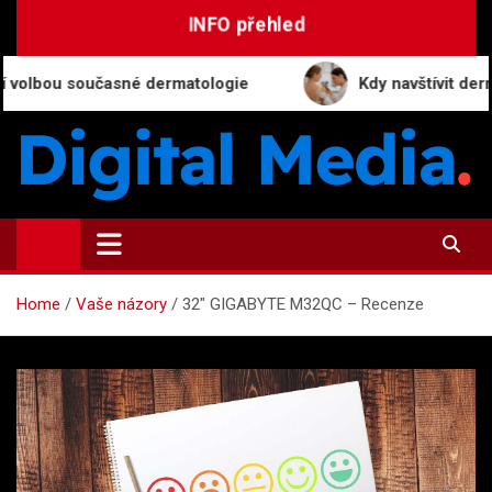
Skip
INFO přehled
to
content
u současné dermatologie
Kdy navštívit dermatologa:
Digital-Media.cz
Magazín zpravodajství a novinek
Home
Vaše názory
32″ GIGABYTE M32QC – Recenze