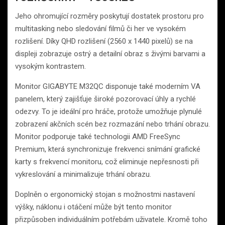
Jeho ohromující rozměry poskytují dostatek prostoru pro
multitasking nebo sledování filmů či her ve vysokém
rozlišení. Díky QHD rozlišení (2560 x 1440 pixelů) se na
displeji zobrazuje ostrý a detailní obraz s živými barvami a
vysokým kontrastem.
Monitor GIGABYTE M32QC disponuje také moderním VA
panelem, který zajišťuje široké pozorovací úhly a rychlé
odezvy. To je ideální pro hráče, protože umožňuje plynulé
zobrazení akčních scén bez rozmazání nebo trhání obrazu.
Monitor podporuje také technologii AMD FreeSync
Premium, která synchronizuje frekvenci snímání grafické
karty s frekvencí monitoru, což eliminuje nepřesnosti při
vykreslování a minimalizuje trhání obrazu.
Doplněn o ergonomický stojan s možnostmi nastavení
výšky, náklonu i otáčení může být tento monitor
přizpůsoben individuálním potřebám uživatele. Kromě toho