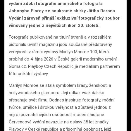
vydání zdobí fotografie amerického fotografa
Johnnyho Florey ze soukromé sbírky Jiřího Darona.
Vydání zároveň přináší exkluzivní fotografický soubor
věnovaný jedné z největších ikon 20. století.
Fotografie publikované na titulní straně a v rozsáhlém
pictorialu uvnitř magazínu jsou současně představeny
veřejnosti v rámci výstavy Marilyn Monroe 100, která
probíhá do 4. října 2026 v České galerii moderního umění –
Goma.cz. Playboy Czech Republic je mediálním partnerem
této unikátní výstavy.
Marilyn Monroe se stala symbolem krásy, ženskosti a
hollywoodského glamouru. Její odkaz však daleko
přesahuje svět filmu. Dodnes inspiruje fotografy, módní
tvůrce, umělce i širokou veřejnost a zůstává jednou z
nejrozpoznatelnějších osobností moderní historie.
Červencové vydání navazuje na oslavy 35 let značky
Playboy v České republice a připomíná osobnost, jejíž