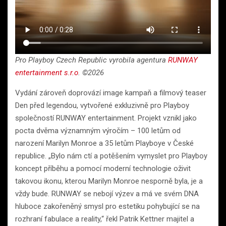
Pro Playboy Czech Republic vyrobila agentura
RUNWAY
entertainment s.r.o
. ©2026
Vydání zároveň doprovází image kampaň a filmový teaser
Den před legendou, vytvořené exkluzivně pro Playboy
společností RUNWAY entertainment. Projekt vznikl jako
pocta dvěma významným výročím – 100 letům od
narození Marilyn Monroe a 35 letům Playboye v České
republice. „Bylo nám ctí a potěšením vymyslet pro Playboy
koncept příběhu a pomocí moderní technologie oživit
takovou ikonu, kterou Marilyn Monroe nesporně byla, je a
vždy bude. RUNWAY se nebojí výzev a má ve svém DNA
hluboce zakořeněný smysl pro estetiku pohybující se na
rozhraní fabulace a reality,“ řekl Patrik Kettner majitel a