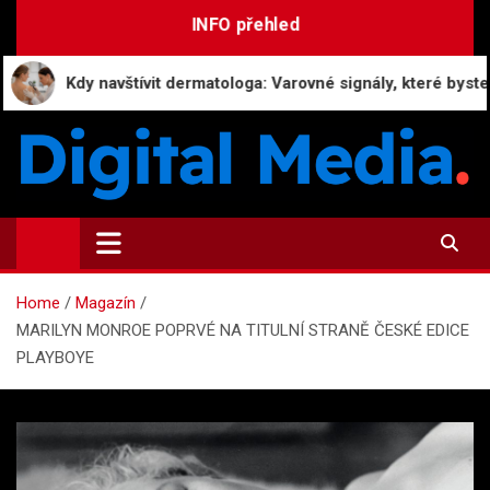
Skip
INFO přehled
to
content
Kdy navštívit dermatologa: Varovné signály, které byste neměli i
Digital-Media.cz
Magazín zpravodajství a novinek
Home
Magazín
MARILYN MONROE POPRVÉ NA TITULNÍ STRANĚ ČESKÉ EDICE
PLAYBOYE