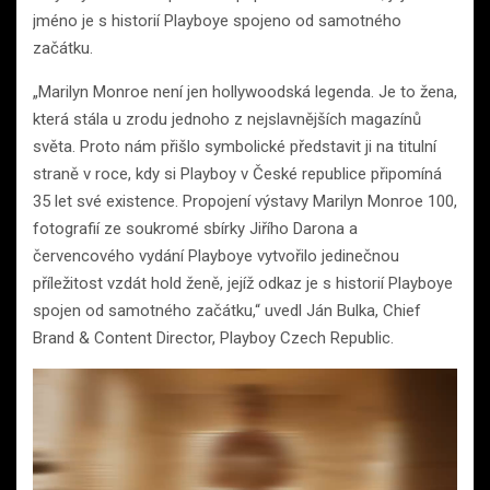
jméno je s historií Playboye spojeno od samotného
začátku.
„Marilyn Monroe není jen hollywoodská legenda. Je to žena,
která stála u zrodu jednoho z nejslavnějších magazínů
světa. Proto nám přišlo symbolické představit ji na titulní
straně v roce, kdy si Playboy v České republice připomíná
35 let své existence. Propojení výstavy Marilyn Monroe 100,
fotografií ze soukromé sbírky Jiřího Darona a
červencového vydání Playboye vytvořilo jedinečnou
příležitost vzdát hold ženě, jejíž odkaz je s historií Playboye
spojen od samotného začátku,“ uvedl Ján Bulka, Chief
Brand & Content Director, Playboy Czech Republic.