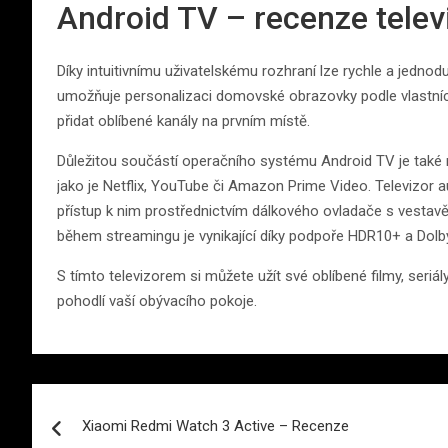
Android TV – recenze tel
Díky intuitivnímu uživatelskému rozhraní lze rychle a jedn
umožňuje personalizaci domovské obrazovky podle vlastních
přidat oblíbené kanály na prvním místě.
Důležitou součástí operačního systému Android TV je také
jako je Netflix, YouTube či Amazon Prime Video. Televizor 
přístup k nim prostřednictvím dálkového ovladače s vestav
během streamingu je vynikající díky podpoře HDR10+ a Dol
S tímto televizorem si můžete užít své oblíbené filmy, seriá
pohodlí vaší obývacího pokoje.
Navigace
Xiaomi Redmi Watch 3 Active – Recenze
pro