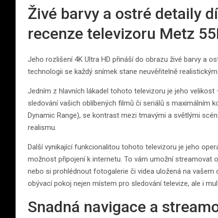
Živé barvy a ostré detaily d
recenze televizoru Metz 
Jeho rozlišení 4K Ultra HD přináší do obrazu živé barvy a ost
technologii se každý snímek stane neuvěřitelně realistickým 
Jedním z hlavních lákadel tohoto televizoru je jeho velikos
sledování vašich oblíbených filmů či seriálů s maximálním
Dynamic Range), se kontrast mezi tmavými a světlými scéna
realismu.
Další vynikající funkcionalitou tohoto televizoru je jeho ope
možnost připojení k internetu. To vám umožní streamovat o
nebo si prohlédnout fotogalerie či videa uložená na vaše
obývací pokoj nejen místem pro sledování televize, ale i m
Snadná navigace a stream