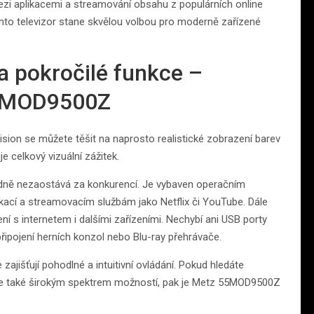
i aplikacemi a streamování obsahu z populárních online
nto televizor stane skvělou volbou pro moderně zařízené
 a pokročilé funkce –
55MOD9500Z
sion se můžete těšit na naprosto realistické zobrazení barev
e celkový vizuální zážitek.
odně nezaostává za konkurencí. Je vybaven operačním
ací a streamovacím službám jako Netflix či YouTube. Dále
í s internetem i dalšími zařízeními. Nechybí ani USB porty
řipojení herních konzol nebo Blu-ray přehrávače.
ajišťují pohodlné a intuitivní ovládání. Pokud hledáte
, ale také širokým spektrem možností, pak je Metz 55MOD9500Z