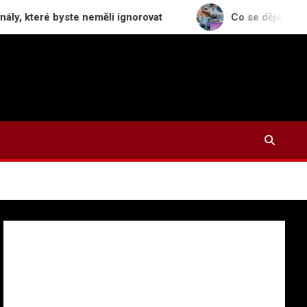
é byste neměli ignorovat
Co se děje s odstraněným