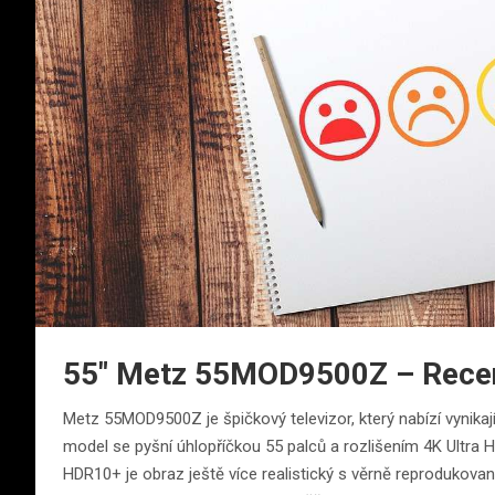
55″ Metz 55MOD9500Z – Rece
Metz 55MOD9500Z je špičkový televizor, který nabízí vynikaj
model se pyšní úhlopříčkou 55 palců a rozlišením 4K Ultra HD
HDR10+ je obraz ještě více realistický s věrně reprodukova