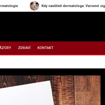
e
Kdy navštívit dermatologa: Varovné signály, kter
NÁZORY
ZDRAVÍ
KONTAKT