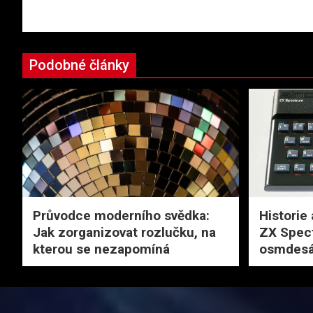
příspěvek
Podobné články
Průvodce moderního svědka:
Historie 
Jak zorganizovat rozlučku, na
ZX Spec
kterou se nezapomíná
osmdesá