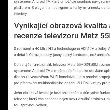
systémem Android TV, který umožňuje snadnou navigaci mez
platforem. S elegantním designem a tenkými rámečky se te
interiéry.
Vynikající obrazová kvalita
recenze televizoru Metz 
S rozlišením 4K Ultra HD a technologiemi HDR10+ a Dolby Vi
a detailů. Obraz je ostrý, jasný a plný kontrastu, což umocňuj
Co se týče funkcionalit, televizor Metz 55MOD9500Z rozh
systémem Android TV s možností přístupu ke stovkám aplik
disponuje vestavěnou Wi-Fi konektivitou pro snadné propojen
pro přehrávání multimediálního obsahu či HDMI vstupy pro p
Jeho obrazová kvalita je bezkonkurenční a důmyslné funkce z
televizor, který vás nadchne nejen svou vizuální stránkou
tou správnou volbou.