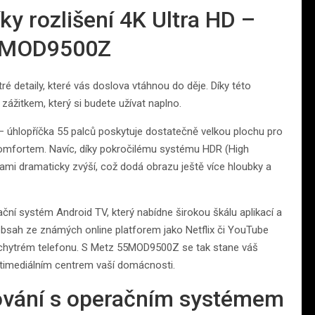
íky rozlišení 4K Ultra HD –
55MOD9500Z
ré detaily, které vás doslova vtáhnou do děje. Díky této
zážitkem, který si budete užívat naplno.
t – úhlopříčka 55 palců poskytuje dostatečně velkou plochu pro
 komfortem. Navíc, díky pokročilému systému HDR (High
mi dramaticky zvýší, což dodá obrazu ještě více hloubky a
rační systém Android TV, který nabídne širokou škálu aplikací a
bsah ze známých online platforem jako Netflix či YouTube
m chytrém telefonu. S Metz 55MOD9500Z se tak stane váš
ultimediálním centrem vaší domácnosti.
ování s operačním systémem