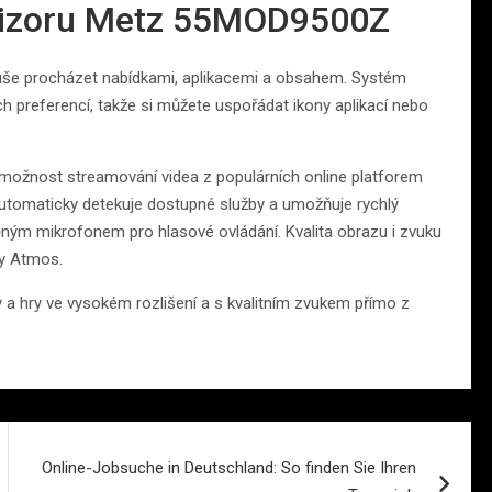
evizoru Metz 55MOD9500Z
oduše procházet nabídkami, aplikacemi a obsahem. Systém
 preferencí, takže si můžete uspořádat ikony aplikací nebo
 možnost streamování videa z populárních online platforem
automaticky detekuje dostupné služby a umožňuje rychlý
ěným mikrofonem pro hlasové ovládání. Kvalita obrazu i zvuku
by Atmos.
ly a hry ve vysokém rozlišení a s kvalitním zvukem přímo z
Online-Jobsuche in Deutschland: So finden Sie Ihren