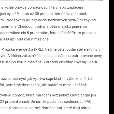
 rychle přibývá domácností, kterým po zaplacení
ich bylo 19, letos už 35 procent, téměř dvojnásobek.
jem. Před rokem po zaplacení nezbytných výdajů nezbývaly
rocentům. Chudnou i rodiny s dětmi, jejichž příjem se
acení vůbec nic 8 procentům, letos pětině! Proto poslanci
 na 830 až 1580 korun měsíčně.
d: Pražská energetika (PRE), třetí největší dodavatel elektřiny v
plynu. Většina zákazníků bude platit vládou zastropované ceny,
í stovky korun měsíčně. Zdražení elektřiny chystají i další
, což je nesmysl, jak vyplývá například i z výše zmíněných
lá, poměrně dost nabízí, ale nabízí to málo úspěšně.
 bydlení, pomoc, která má lidem bez peněz ulevit, čerpá jen
24 procent z nich. Jenomže podle dat společnosti PAQ
ouhá 4 procenta, zlomek domácností, které mají nárok.