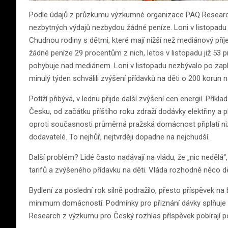
Podle údajů z průzkumu výzkumné organizace PAQ Research
nezbytných výdajů nezbydou žádné peníze. Loni v listopadu j
Chudnou rodiny s dětmi, které mají nižší než mediánový pří
žádné peníze 29 procentům z nich, letos v listopadu již 53 p
pohybuje nad mediánem. Loni v listopadu nezbývalo po zapl
minulý týden schválili zvýšení přídavků na děti o 200 korun
Potíží přibývá, v lednu přijde další zvýšení cen energií. Příkla
Česku, od začátku příštího roku zdraží dodávky elektřiny a 
oproti současnosti průměrná pražská domácnost připlatí nižš
dodavatelé. To nejhůř, nejtvrději dopadne na nejchudší.
Další problém? Lidé často nadávají na vládu, že „nic nedělá“
tarifů a zvýšeného přídavku na děti. Vláda rozhodně něco dě
Bydlení za poslední rok silně podražilo, přesto příspěvek na
minimum domácností. Podmínky pro přiznání dávky splňuje 
Research z výzkumu pro Český rozhlas příspěvek pobírají p