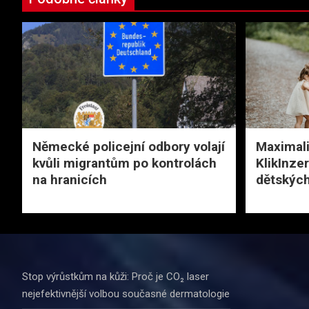
Německé policejní odbory volají
Maximali
kvůli migrantům po kontrolách
KlikInze
na hranicích
dětských
Stop výrůstkům na kůži: Proč je CO₂ laser
nejefektivnější volbou současné dermatologie