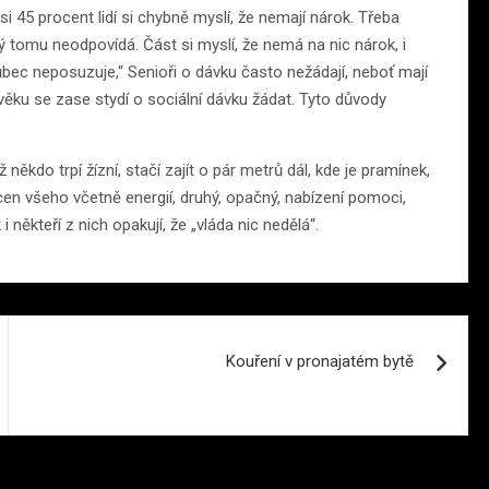
si 45 procent lidí si chybně myslí, že nemají nárok. Třeba
erý tomu neodpovídá. Část si myslí, že nemá na nic nárok, i
ůbec neposuzuje,“ Senioři o dávku často nežádají, neboť mají
m věku se zase stydí o sociální dávku žádat. Tyto důvody
 někdo trpí žízní, stačí zajít o pár metrů dál, kde je pramínek,
cen všeho včetně energií, druhý, opačný, nabízení pomoci,
někteří z nich opakují, že „vláda nic nedělá“.
Kouření v pronajatém bytě