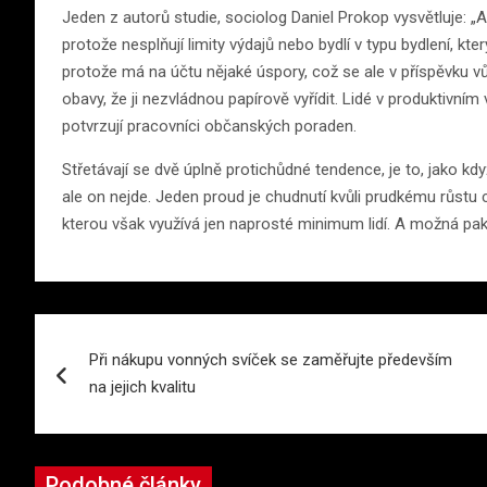
Jeden z autorů studie, sociolog Daniel Prokop vysvětluje: „A
protože nesplňují limity výdajů nebo bydlí v typu bydlení, kt
protože má na účtu nějaké úspory, což se ale v příspěvku v
obavy, že ji nezvládnou papírově vyřídit. Lidé v produktivní
potvrzují pracovníci občanských poraden.
Střetávají se dvě úplně protichůdné tendence, je to, jako když
ale on nejde. Jeden proud je chudnutí kvůli prudkému růstu 
kterou však využívá jen naprosté minimum lidí. A možná pak i 
Navigace
Při nákupu vonných svíček se zaměřujte především
pro
na jejich kvalitu
příspěvek
Podobné články