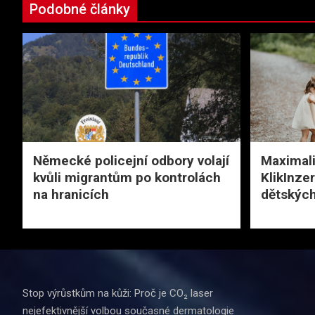
Podobné články
Německé policejní odbory volají
Maximali
kvůli migrantům po kontrolách
KlikInze
na hranicích
dětských
Stop výrůstkům na kůži: Proč je CO₂ laser
nejefektivnější volbou současné dermatologie