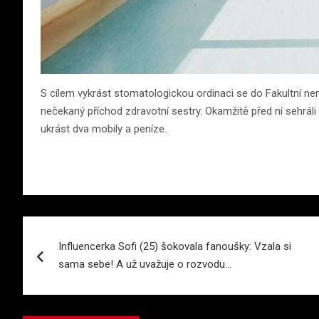
S cílem vykrást stomatologickou ordinaci se do Fakultní nem
nečekaný příchod zdravotní sestry. Okamžitě před ní sehráli 
ukrást dva mobily a peníze.
Navigace
Influencerka Sofi (25) šokovala fanoušky: Vzala si
pro
sama sebe! A už uvažuje o rozvodu…
příspěvek