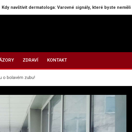
vit dermatologa: Varovné signály, které byste neměli ignorovat
NÁZORY
ZDRAVÍ
KONTAKT
ku o bolavém zubu!