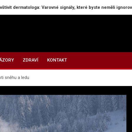
tologa: Varovné signály, které byste neměli ignorovat
NÁZORY
ZDRAVÍ
KONTAKT
ti sněhu a ledu