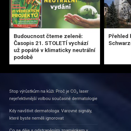
Budoucnost čteme zeleně:
Přehled 
Časopis 21. STOLETÍ vychází
Schwarz
už popáté v klimaticky neutrální
podobě
Stop výrůstkům na kůži: Proč je CO₂ laser
nejefektivnější volbou současné dermatologie
Kdy navštívit dermatologa: Varovné signály,
které byste neměli ignorovat
Co se děje s odstraněným znaménkem v