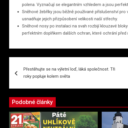
polena. Vyznačují se elegantním vzhledem a jsou perfe
Sněhové žebříky jsou běžně používané příslušenství pro v
usnadňuje jejich přizpůsobení velikosti naší střechy.
Sněhové nosy po instalaci na svah rozbijí klouzavé blok
perfektním doplňkem dalších ochran, které ochrání před
Navigace
Přestěhujte se na výletní loď, láká společnost. Tři
pro
roky popluje kolem světa
příspěvek
Podobné články