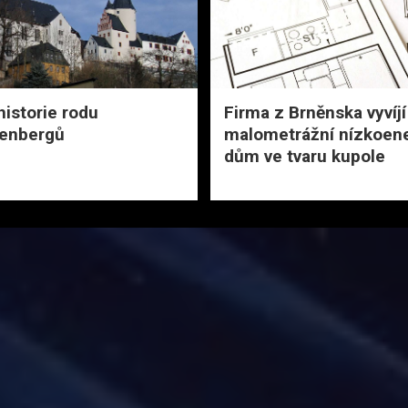
historie rodu
Firma z Brněnska vyvíjí
enbergů
malometrážní nízkoen
dům ve tvaru kupole