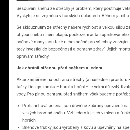
Sesouvání sněhu ze střechy je problém, který postihuje vě
Vyskytuje se zejména v horských oblastech. Během jarního 
Se sklouznutím ze střechy nabere rychlost a velkou silou 
ohýbání nebo ničení okapů, poškození auta zaparkovaného 
sněhové masy jsou také nebezpečné pro všechny zdržující 
tedy investicí do bezpečnosti a ochrany zdraví. Jejich m
opravám střechy.
Jak chránit střechu před sněhem a ledem
Akce zaměřené na ochranu střechy (a následně i prostoru
tašky. Design zámku – horní a boční – je velmi důležitý. Kva
vody. Pro plnou ochranu před sněhem však budeme potřebova
Protisněhová polena jsou dřevěné zábrany upevněné na 
velkých hromad sněhu. Vzhledem k jejich vzhledu a funkč
horách.
Sněhové trubky jsou vyrobeny z kovu a upevněny na spec