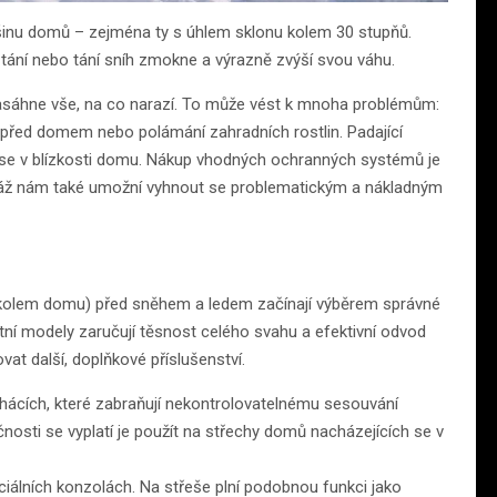
tšinu domů – zejména ty s úhlem sklonu kolem 30 stupňů.
tání nebo tání sníh zmokne a výrazně zvýší svou váhu.
zasáhne vše, na co narazí. To může vést k mnoha problémům:
před domem nebo polámání zahradních rostlin. Padající
se v blízkosti domu. Nákup vhodných ochranných systémů je
ontáž nám také umožní vyhnout se problematickým a nákladným
 kolem domu) před sněhem a ledem začínají výběrem správné
litní modely zaručují těsnost celého svahu a efektivní odvod
t další, doplňkové příslušenství.
hácích, které zabraňují nekontrolovatelnému sesouvání
nosti se vyplatí je použít na střechy domů nacházejících se v
iálních konzolách. Na střeše plní podobnou funkci jako