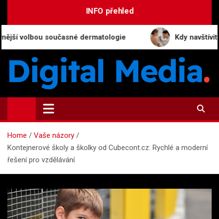
Skip
INFO přehled
to
content
volbou současné dermatologie
Kdy navštívit dermato
Digital-Media.cz
Magazín zpravodajství a novinek
Home
Vaše názory
Kontejnerové školy a školky od Cubecont.cz: Rychlé a moderní
řešení pro vzdělávání