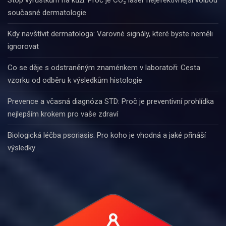
Stop výrůstkům na kůži: Proč je CO₂ laser nejefektivnější volbou
současné dermatologie
Kdy navštívit dermatologa: Varovné signály, které byste neměli
ignorovat
Co se děje s odstraněným znaménkem v laboratoři: Cesta
vzorku od odběru k výsledkům histologie
Prevence a včasná diagnóza STD: Proč je preventivní prohlídka
nejlepším krokem pro vaše zdraví
Biologická léčba psoriasis: Pro koho je vhodná a jaké přináší
výsledky