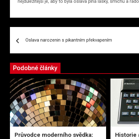
nejdůležitější je, aby to byla oslava plná lásky, smíchu a rado
Navigace
Oslava narozenin s pikantním překvapením
pro
příspěvek
Podobné články
Průvodce moderního svědka:
Historie 