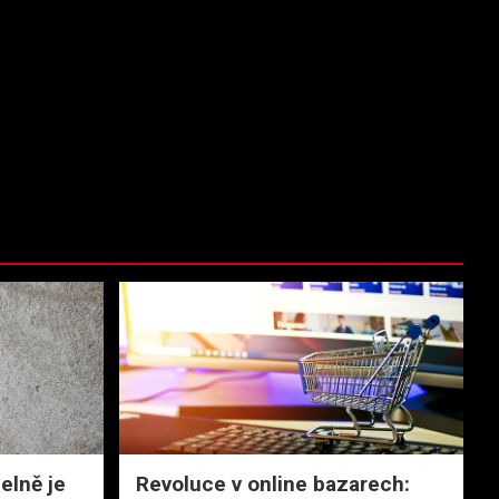
elně je
Revoluce v online bazarech: