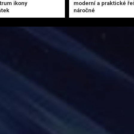
trum ikony
moderní a praktické ře
tek
náročné