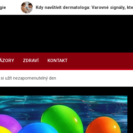
Kdy navštívit dermatologa: Varovné signály, které byste ne
NÁZORY
ZDRAVÍ
KONTAKT
 si užít nezapomenutelný den