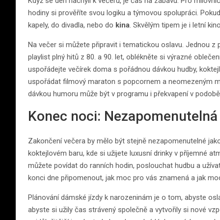
Když se den nachýlí k večeru, je čas na zábavu. Pro milovni
hodiny si prověříte svou logiku a týmovou spolupráci. Poku
kapely, do divadla, nebo do
kina
. Skvělým tipem je i letní 
Na večer si můžete připravit i tematickou oslavu. Jednou z 
playlist plný hitů z 80. a 90. let, oblékněte si výrazné oble
uspořádejte večírek doma s pořádnou dávkou hudby, koktejlů
uspořádat filmový maraton s popcornem a neomezeným mno
dávkou humoru může být v programu i překvapení v podob
Konec noci: Nezapomenutelná
Zakončení večera by mělo být stejně nezapomenutelné jako
koktejlovém baru, kde si užijete luxusní drinky v příjemné
můžete povídat do ranních hodin, poslouchat hudbu a užíva
konci dne připomenout, jak moc pro vás znamená a jak moc ji
Plánování dámské jízdy k narozeninám je o tom, abyste oslave
abyste si užily čas strávený společně a vytvořily si nové vzp