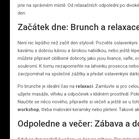
jste na správném místě. Od relaxačních odpolední po divoké v
den.
Začátek dne: Brunch a relaxac
Není nic lepšího než začít den stylově. Pozvěte oslavenkyn
kavárnu s dobrou kávou a širokou nabídkou, nebo ještě lépe
můžete připravit oblíbené dobroty, jako jsou lívance, vafle, o
soukromí. K tomu nezapomeňte na lahvinku prosecca nebo 
zavzpomínat na společné zážitky a předat oslavenkyni dárky
Po brunche je ideální čas na
relaxaci
. Zamluvte si pro celo
užijete masáže, vířivku a odpočinek v klidném prostředí. Pok
Naučíte se něco nového, připravíte si večeři a ještě se u to
workshop
, třeba malování keramiky nebo pletení. Takové akti
Odpoledne a večer: Zábava a d