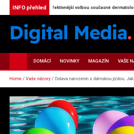
Skip
INFO přehled
CO₂ laser nejefektivnější volbou současné dermatologie
to
content
Digital-Media.cz
Magazín zpravodajství a novinek
DOMÁCÍ
NOVINKY
MAGAZÍN
VAŠE 
Home
Vaše názory
Oslava narozenin s dámskou jízdou: Jak