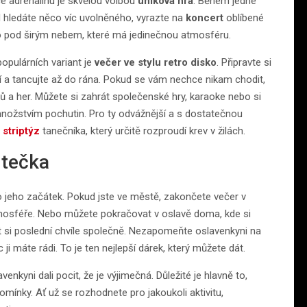
ce adrenalinu je skvělou volbou
úniková hra
. Během jedné
d hledáte něco víc uvolněného, vyrazte na
koncert
oblíbené
kino pod širým nebem, které má jedinečnou atmosféru.
populárních variant je
večer ve stylu retro disko
. Připravte si
čení a tancujte až do rána. Pokud se vám nechce nikam chodit,
 a her. Můžete si zahrát společenské hry, karaoke nebo si
žstvím pochutin. Pro ty odvážnější a s dostatečnou
ě
striptýz
tanečníka, který určitě rozproudí krev v žilách.
 tečka
 jeho začátek. Pokud jste ve městě, zakončete večer v
 atmosféře. Nebo můžete pokračovat v oslavě doma, kde si
t si poslední chvíle společně. Nezapomeňte oslavenkyni na
 máte rádi. To je ten nejlepší dárek, který můžete dát.
nkyni dali pocit, že je výjimečná. Důležité je hlavně to,
omínky. Ať už se rozhodnete pro jakoukoli aktivitu,