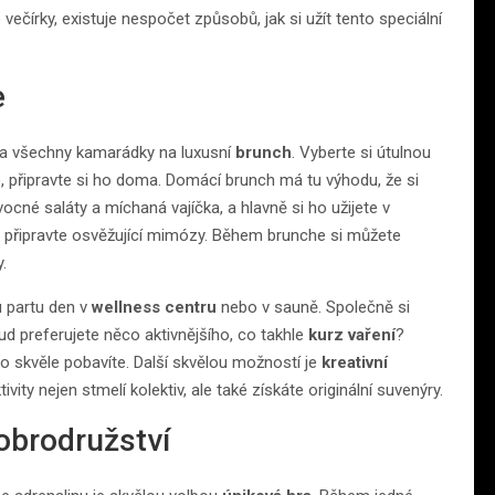
ečírky, existuje nespočet způsobů, jak si užít tento speciální
e
i a všechny kamarádky na luxusní
brunch
. Vyberte si útulnou
, připravte si ho doma. Domácí brunch má tu výhodu, že si
vocné saláty a míchaná vajíčka, a hlavně si ho užijete v
připravte osvěžující mimózy. Během brunche si můžete
.
u partu den v
wellness centru
nebo v sauně. Společně si
ud preferujete něco aktivnějšího, co takhle
kurz vaření
?
ho skvěle pobavíte. Další skvělou možností je
kreativní
vity nejen stmelí kolektiv, ale také získáte originální suvenýry.
obrodružství