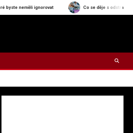
měli ignorovat
Co se děje s odstraněným znaménke