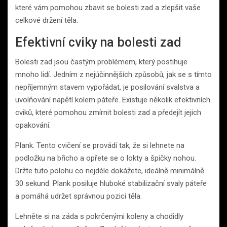
které vám pomohou zbavit se bolesti zad a zlepšit vaše
celkové držení těla.
Efektivní cviky na bolesti zad
Bolesti zad jsou častým problémem, který postihuje
mnoho lidí. Jedním z nejúčinnějších způsobů, jak se s tímto
nepříjemným stavem vypořádat, je posilování svalstva a
uvolňování napětí kolem páteře. Existuje několik efektivních
cviků, které pomohou zmírnit bolesti zad a předejít jejich
opakování.
Plank. Tento cvičení se provádí tak, že si lehnete na
podložku na břicho a opřete se o lokty a špičky nohou.
Držte tuto polohu co nejdéle dokážete, ideálně minimálně
30 sekund. Plank posiluje hluboké stabilizační svaly páteře
a pomáhá udržet správnou pozici těla.
Lehněte si na záda s pokrčenými koleny a chodidly