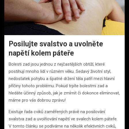
Posilujte svalstvo a uvolněte
napětí kolem páteře
Bolesti zad jsou jednou z nejčastějších obtíží, které
postihují mnoho lidí v různém věku. Sedavý životní styl,
nedostatek pohybu a špatné držení těla patří mezi hlavní
příčiny tohoto problému. Pokud trpíte bolestmi zad a
hledáte účinný způsob, jak je zmírnit či dokonce eliminovat,
máme pro vás dobrou zprávu!
Existuje řada cviků zaměřených právě na posilování
svalstva zad a uvolňování napětí ve svalech kolem páteře.
V tomto článku se podíváme na několik efektivních cviků,