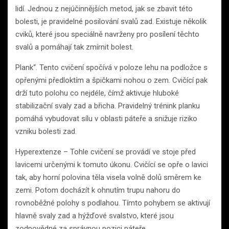
lidí. Jednou z nejúčinnějších metod, jak se zbavit této
bolesti, je pravidelné posilování svalů zad. Existuje několik
cviků, které jsou speciálně navrženy pro posílení těchto
svalů a pomáhají tak zmírnit bolest.
Plank“. Tento cvičení spočívá v poloze lehu na podložce s
opřenými předloktím a špičkami nohou o zem. Cvičící pak
drží tuto polohu co nejdéle, čímž aktivuje hluboké
stabilizační svaly zad a břicha. Pravidelný trénink planku
pomáhá vybudovat sílu v oblasti páteře a snižuje riziko
vzniku bolesti zad.
Hyperextenze – Tohle cvičení se provádí ve stoje před
lavicemi určenými k tomuto úkonu. Cvičící se opře o lavici
tak, aby horní polovina těla visela volně dolů směrem ke
zemi. Potom docházít k ohnutím trupu nahoru do
rovnoběžné polohy s podlahou. Tímto pohybem se aktivují
hlavně svaly zad a hýžďové svalstvo, které jsou
zodpovědné za správnou pozici páteře.