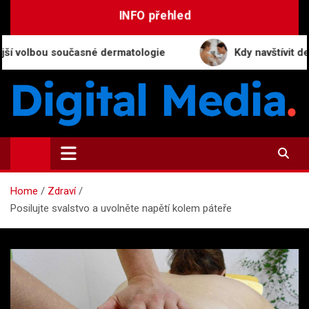
Skip
INFO přehled
to
content
u současné dermatologie
Kdy navštívit dermatologa:
Digital-Media.cz
Magazín zpravodajství a novinek
Home
Zdraví
Posilujte svalstvo a uvolněte napětí kolem páteře