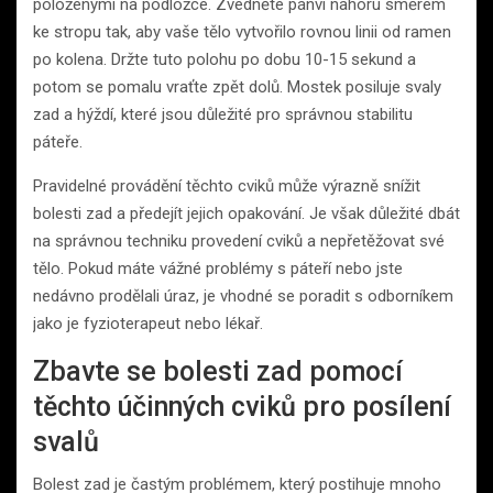
položenými na podložce. Zvedněte pánvi nahoru směrem
ke stropu tak, aby vaše tělo vytvořilo rovnou linii od ramen
po kolena. Držte tuto polohu po dobu 10-15 sekund a
potom se pomalu vraťte zpět dolů. Mostek posiluje svaly
zad a hýždí, které jsou důležité pro správnou stabilitu
páteře.
Pravidelné provádění těchto cviků může výrazně snížit
bolesti zad a předejít jejich opakování. Je však důležité dbát
na správnou techniku provedení cviků a nepřetěžovat své
tělo. Pokud máte vážné problémy s páteří nebo jste
nedávno prodělali úraz, je vhodné se poradit s odborníkem
jako je fyzioterapeut nebo lékař.
Zbavte se bolesti zad pomocí
těchto účinných cviků pro posílení
svalů
Bolest zad je častým problémem, který postihuje mnoho