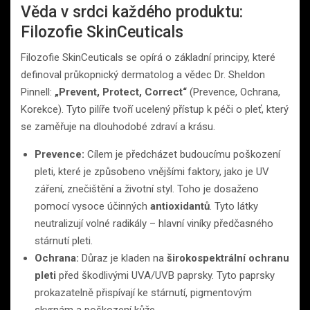
Věda v srdci každého produktu:
Filozofie SkinCeuticals
Filozofie SkinCeuticals se opírá o základní principy, které
definoval průkopnický dermatolog a vědec Dr. Sheldon
Pinnell:
„Prevent, Protect, Correct“
(Prevence, Ochrana,
Korekce). Tyto pilíře tvoří ucelený přístup k péči o pleť, který
se zaměřuje na dlouhodobé zdraví a krásu.
Prevence:
Cílem je předcházet budoucímu poškození
pleti, které je způsobeno vnějšími faktory, jako je UV
záření, znečištění a životní styl. Toho je dosaženo
pomocí vysoce účinných
antioxidantů
. Tyto látky
neutralizují volné radikály – hlavní viníky předčasného
stárnutí pleti.
Ochrana:
Důraz je kladen na
širokospektrální ochranu
pleti
před škodlivými UVA/UVB paprsky. Tyto paprsky
prokazatelně přispívají ke stárnutí, pigmentovým