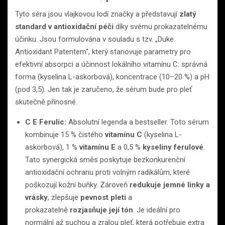
Tyto séra jsou vlajkovou lodí značky a představují
zlatý
standard v antioxidační péči
díky svému prokazatelnému
účinku. Jsou formulována v souladu s tzv. „Duke
Antioxidant Patentem“, který stanovuje parametry pro
efektivní absorpci a účinnost lokálního vitamínu C: správná
forma (kyselina L-askorbová), koncentrace (10–20 %) a pH
(pod 3,5). Jen tak je zaručeno, že sérum bude pro pleť
skutečně přínosné.
C E Ferulic:
Absolutní legenda a bestseller. Toto sérum
kombinuje 15 % čistého
vitamínu C
(kyselina L-
askorbová), 1 %
vitamínu E
a 0,5 %
kyseliny ferulové
.
Tato synergická směs poskytuje bezkonkurenční
antioxidační ochranu proti volným radikálům, které
poškozují kožní buňky. Zároveň
redukuje jemné linky a
vrásky
, zlepšuje
pevnost pleti
a
prokazatelně
rozjasňuje její tón
. Je ideální pro
normální až suchou a zralou pleť, která potřebuje extra