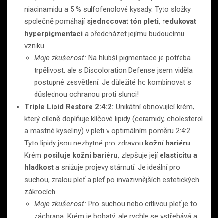
niacinamidu a 5 % sulfofenolové kysady. Tyto složky
společně pomáhají
sjednocovat tón pleti
,
redukovat
hyperpigmentaci
a předcházet jejímu budoucímu
vzniku.
Moje zkušenost:
Na hlubší pigmentace je potřeba
trpělivost, ale s Discoloration Defense jsem viděla
postupné zesvětlení. Je důležité ho kombinovat s
důslednou ochranou proti slunci!
Triple Lipid Restore 2:4:2:
Unikátní obnovující krém,
který cíleně doplňuje klíčové lipidy (ceramidy, cholesterol
a mastné kyseliny) v pleti v optimálním poměru 2:4:2.
Tyto lipidy jsou nezbytné pro zdravou
kožní bariéru
.
Krém
posiluje kožní bariéru
, zlepšuje její
elasticitu a
hladkost
a snižuje projevy stárnutí. Je ideální pro
suchou, zralou pleť a pleť po invazivnějších estetických
zákrocích.
Moje zkušenost:
Pro suchou nebo citlivou pleť je to
záchrana. Krém je bohatý, ale rychle se vstřebává a