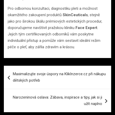
Pro odbornou konzultaci, diagnostiku pleti a možnost
okamžitého zakoupení produktů
SkinCeuticals
, stejně
jako pro širokou škálu prémiových estetických procedur,
doporučujeme navštívit pražskou kliniku
Face Expert
.
Jejich tým certifikovaných odborníků vám poskytne
individuální přístup a pomůže vám sestavit ideální režim
péče o pleť, aby zářila zdravím a krásou.
Navigace
Maximalizujte svoje úspory na KlikInzerce.cz při nákupu
pro
dětských potřeb
příspěvek
Narozeninová oslava: Zábava, inspirace a tipy, jak si ji
užít naplno