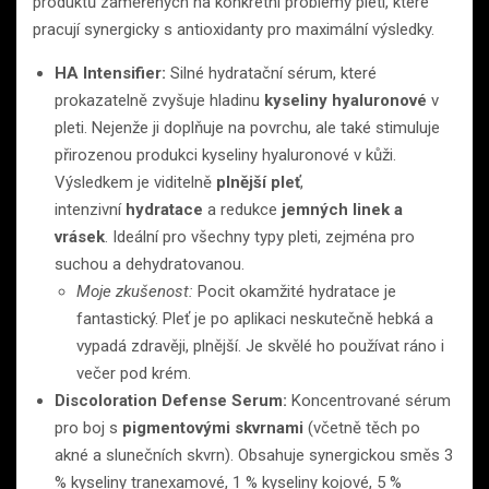
produktů zaměřených na konkrétní problémy pleti, které
pracují synergicky s antioxidanty pro maximální výsledky.
HA Intensifier:
Silné hydratační sérum, které
prokazatelně zvyšuje hladinu
kyseliny hyaluronové
v
pleti. Nejenže ji doplňuje na povrchu, ale také stimuluje
přirozenou produkci kyseliny hyaluronové v kůži.
Výsledkem je viditelně
plnější pleť
,
intenzivní
hydratace
a redukce
jemných linek a
vrásek
. Ideální pro všechny typy pleti, zejména pro
suchou a dehydratovanou.
Moje zkušenost:
Pocit okamžité hydratace je
fantastický. Pleť je po aplikaci neskutečně hebká a
vypadá zdravěji, plnější. Je skvělé ho používat ráno i
večer pod krém.
Discoloration Defense Serum:
Koncentrované sérum
pro boj s
pigmentovými skvrnami
(včetně těch po
akné a slunečních skvrn). Obsahuje synergickou směs 3
% kyseliny tranexamové, 1 % kyseliny kojové, 5 %