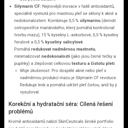
Silymarin CF:
Nejnovější inovace v řadě antioxidantů,
speciálně vyvinutá pro mastnou pleť se sklony k akné a
nedokonalostem. Kombinuje 0,5 %
silymarinu
(derivát
ostropestřce mariánského, který pomáhá kontrolovat
tvorbu mazu), 15 % kyseliny L-askorbové, 0,5 % kyseliny
ferulové a 0,5 %
kyseliny salicylové
.
Pomáhá
redukovat nadměrnou mastnotu
,
minimalizovat
nedokonalosti
(jako jsou černé tečky a
pupínky) a zlepšovat celkovou
texturu a čistotu pleti
.
Moje zkušenost:
Pro dospělé akné nebo pleť s
nadměrnou produkcí mazu je Silymarin CF revoluce.
Redukuje lesk a pomáhá udržet pleť čistou, aniž by ji
vysušoval.
Korekční a hydratační séra: Cílená řešení
problémů
Kromě antioxidantů nabízí SkinCeuticals široké portfolio