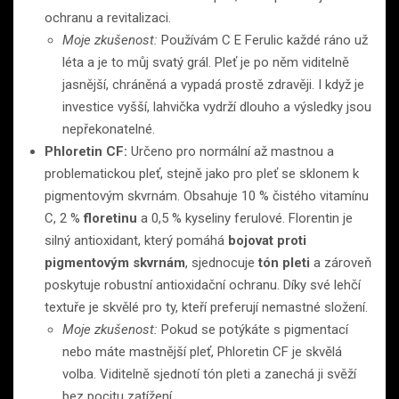
ochranu a revitalizaci.
Moje zkušenost:
Používám C E Ferulic každé ráno už
léta a je to můj svatý grál. Pleť je po něm viditelně
jasnější, chráněná a vypadá prostě zdravěji. I když je
investice vyšší, lahvička vydrží dlouho a výsledky jsou
nepřekonatelné.
Phloretin CF:
Určeno pro normální až mastnou a
problematickou pleť, stejně jako pro pleť se sklonem k
pigmentovým skvrnám. Obsahuje 10 % čistého vitamínu
C, 2 %
floretinu
a 0,5 % kyseliny ferulové. Florentin je
silný antioxidant, který pomáhá
bojovat proti
pigmentovým skvrnám
, sjednocuje
tón pleti
a zároveň
poskytuje robustní antioxidační ochranu. Díky své lehčí
textuře je skvělé pro ty, kteří preferují nemastné složení.
Moje zkušenost:
Pokud se potýkáte s pigmentací
nebo máte mastnější pleť, Phloretin CF je skvělá
volba. Viditelně sjednotí tón pleti a zanechá ji svěží
bez pocitu zatížení.