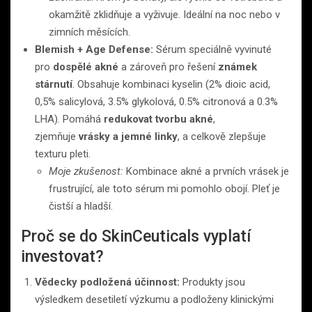
okamžitě zklidňuje a vyživuje. Ideální na noc nebo v
zimních měsících.
Blemish + Age Defense:
Sérum speciálně vyvinuté
pro
dospělé akné
a zároveň pro řešení
známek
stárnutí
. Obsahuje kombinaci kyselin (2% dioic acid,
0,5% salicylová, 3.5% glykolová, 0.5% citronová a 0.3%
LHA). Pomáhá
redukovat tvorbu akné
,
zjemňuje
vrásky a jemné linky
, a celkově zlepšuje
texturu pleti.
Moje zkušenost:
Kombinace akné a prvních vrásek je
frustrující, ale toto sérum mi pomohlo obojí. Pleť je
čistší a hladší.
Proč se do SkinCeuticals vyplatí
investovat?
Vědecky podložená účinnost:
Produkty jsou
výsledkem desetiletí výzkumu a podloženy klinickými