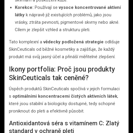
skvrnám a poškození kůže.
Korekce:
Používají se
vysoce koncentrované aktivní
látky
k nápravě již existujících problémů, jako jsou
vrásky, ztráta pevnosti, pigmentové skvrny nebo akné.
Cílem je zlepšit vzhled a strukturu pleti.
Tato komplexní a
vědecky podložená strategie
odlišuje
SkinCeuticals od běžné kosmetiky a zajišťuje, že každý
produkt má svůj jasný účel a přináší měřitelné zlepšení.
Ikony portfolia: Proč jsou produkty
SkinCeuticals tak ceněné?
Úspěch produktů SkinCeuticals spočívá v jejich formulaci
s
optimálními koncentracemi čistých aktivních látek
,
které jsou stabilní a biologicky dostupné, tedy schopné
proniknout do pleti a efektivně působit.
Antioxidantová séra s vitamínem C: Zlatý
standard v ochraně pleti