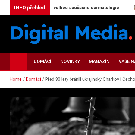
Skip
INFO přehled
jefektivnější volbou současné dermatologie
Kdy na
to
content
Digital-Media.cz
Magazín zpravodajství a novinek
DOMÁCÍ
NOVINKY
MAGAZÍN
VAŠE 
Home
Domácí
Před 80 lety bránili ukrajinský Charkov i Čech