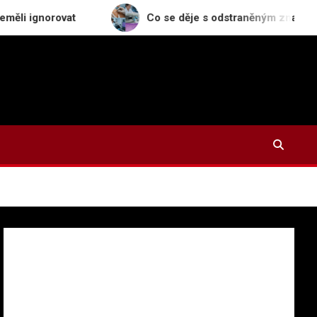
at
Co se děje s odstraněným znaménkem v laborato