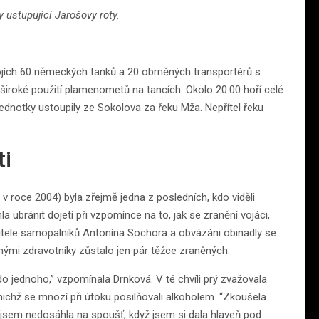
 ustupující Jarošovy roty.
bojích 60 německých tanků a 20 obrněných transportérů s
 široké použití plamenometů na tancích. Okolo 20:00 hoří celé
dnotky ustoupily ze Sokolova za řeku Mža. Nepřítel řeku
ti
v roce 2004) byla zřejmě jedna z posledních, kdo viděli
 ubránit dojetí při vzpomínce na to, jak se zranění vojáci,
litele samopalníků Antonína Sochora a obvázáni obinadly se
ými zdravotníky zůstalo jen pár těžce zraněných.
 do jednoho,” vzpomínala Drnková. V té chvíli prý zvažovala
nichž se mnozí při útoku posilňovali alkoholem. “Zkoušela
e jsem nedosáhla na spoušť, když jsem si dala hlaveň pod