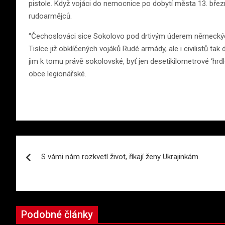
pistole. Když vojáci do nemocnice po dobytí města 13. března 
rudoarmějců.
“Čechoslováci sice Sokolovo pod drtivým úderem německých ta
Tisíce již obklíčených vojáků Rudé armády, ale i civilistů tak
jim k tomu právě sokolovské, byť jen desetikilometrové ‘hrdl
obce legionářské.
Navigace
S vámi nám rozkvetl život, říkají ženy Ukrajinkám.
pro
příspěvek
Podobné články