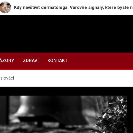
vštívit dermatologa: Varovné signály, které byste neměli ignorov
NÁZORY
ZDRAVÍ
KONTAKT
oslováci