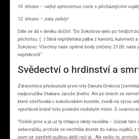
10. březen – vážný optimismus roste s přicházejícími vojáky
12. březen – zuby zaťaty!
Dále se dá v deníku dočíst: “Do Sokolova vjelo po tvrdých 
pěchotou. (…) Silná nepřátelská palba z kanónů, kulometů a
Sokolovo. Všechny naše opěrné body zničeny. 21:00: naše je
nepřekročil.”
Svědectví o hrdinství a smr
Zdravotnice předsunuté první roty Danuta Drnková (zemřela 
nadporučíka Otakara Jaroše živého. Ani po letech se nemohla
které ošetřovala v sokolovském kostele, zvedli na výzvu ve
vypotáceli bránit toto poslední nedobyté místo. S osamocen
“Osiřeli jsme a já už ty chlapce nikdy neviděla – zůstali tam
sebevraždu, protože se nechtěla dostat do rukou vojáků, z 
jsem se zastřelit puškou delší než já… Ale nešlo to, protož