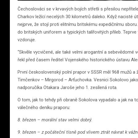
Čechoslováci se v krvavých bojích střetli s přesilou nepřítel
Charkov ležící necelých 30 kilometrů daleko. Když nacisté ú
nejprve, že stojí proti elitnímu britskému expedičnímu sbo
do britských uniforem a typických talířovitých přileb. Teprve
vzdoruje.
“Skvěle vycvičené, ale také velmi arogantní a sebevědomé v
řekl před časem ředitel Vojenského historického ústavu Ale
První československý polní prapor v SSSR měl 968 mužů a žen
Timčenkov – Mirgorod – Arťuchovka. Vesnici Sokolovo jako ne
nadporučíka Otakara Jaroše jeho 1. zesílená rota.
O tom, jak to tehdy při obraně Sokolova vypadalo a jak na t
válečného deníku praporu:
8. březen – morální stav velmi dobrý.
9. březen – z počáteční tísně pod vlivem ztrát návrat k váž