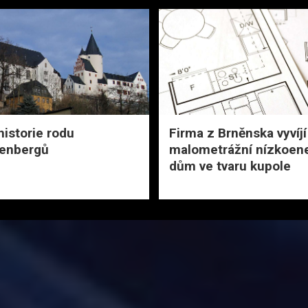
historie rodu
Firma z Brněnska vyvíjí
enbergů
malometrážní nízkoen
dům ve tvaru kupole