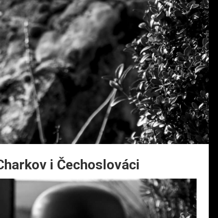
 Charkov i Čechoslováci