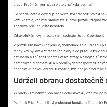
bradu. Proč nám jen nedali pistoli, naříkala jsem si.”
“Seber děvčata a odveď je na velitelství praporu,” vykřikl na
věže kostela, kde měl stanoviště. O chvíli později zřejmě
zapaloval vše, co ještě nehořelo.
Zdravotníkům svým rozkazem zachránil život. Z obklíčeného
V pozdějším návrhu na jeho vyznamenání se o Jarošovi píše: 
tehdy, kdy byl dvakrát raněn (do hlavy a do prsou a krev řinu
pěti hodin a způsobil nepříteli veliké ztráty. Na bojišti zů
německých automatčíků a 6 obrněných transportérů. Když se
posádky kruhovou obranu u kostela, kde pobíjel prodírající s
Udrželi obranu dostatečně
Zemřelo i zmíněných jedenáct Čechoslováků, kteří byli po b
Desátník Erich Freschll byl probodnut bodákem. Praporčík Fr