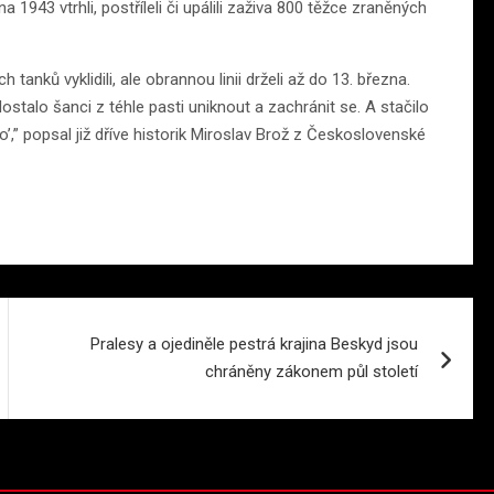
1943 vtrhli, postříleli či upálili zaživa 800 těžce zraněných
nků vyklidili, ale obrannou linii drželi až do 13. března.
 dostalo šanci z téhle pasti uniknout a zachránit se. A stačilo
o’,” popsal již dříve historik Miroslav Brož z Československé
Pralesy a ojediněle pestrá krajina Beskyd jsou
chráněny zákonem půl století