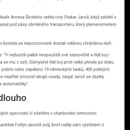
 lékaře Armina Širokého velitel roty Otakar Jaroš, když seběhl z
 zahynul pod pásy obrněného transportéru, který plamenometem
 kostela se nepozorovaně dostali roklinou chráněnou keři.
“V nejhustší palbě neopouštěl své stanoviště a řídil boj i
la se mu z úst). Důmyslně řídil boj proti velké přesile po dobu
stalo pobito nebo zapáleno 19 německých tanků, 400 pobitých
 nepřítel zmocnil okrajů osady, zaujal Jaroš se zbytky
e automatčíky.”
 dlouho
ojích operováni či ošetřeni v charkovské nemocnici.
antišek Foltýn ukončil svůj život raději sám výstřelem z