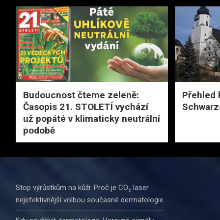
Budoucnost čteme zeleně:
Přehled 
Časopis 21. STOLETÍ vychází
Schwarz
už popáté v klimaticky neutrální
podobě
Stop výrůstkům na kůži: Proč je CO₂ laser
nejefektivnější volbou současné dermatologie