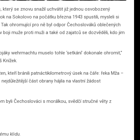
e, který se znovu snažil uchvátit již jednou osvobozený
tok na Sokolovo na počátku března 1943 spustili, mysleli si
ru. Tak ohromující pro ně byl odpor Čechoslováků oblečených
 v boji muže proti muži a také od zajatců se dozvěděli, kdo jim
ojáky wehrmachtu muselo tohle ‘setkání’ dokonale ohromit,”
š Knížek.
, kteří bránili patnáctikilometrový úsek na čáře: řeka Mža –
jdůležitější část obrany hájila na vlastní žádost
om byli Čechoslováci s morálkou, svědčí stručné věty z
nému klidu.