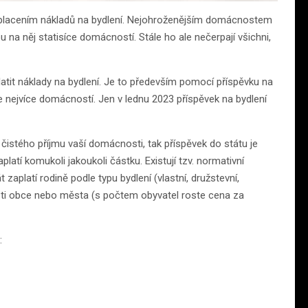
placením nákladů na bydlení. Nejohroženějším domácnostem
na něj statisíce domácností. Stále ho ale nečerpají všichni,
atit náklady na bydlení. Je to především pomocí příspěvku na
e nejvíce domácností. Jen v lednu 2023 příspěvek na bydlení
istého příjmu vaší domácnosti, tak příspěvek do státu je
latí komukoli jakoukoli částku. Existují tzv. normativní
 zaplatí rodině podle typu bydlení (vlastní, družstevní,
osti obce nebo města (s počtem obyvatel roste cena za
: