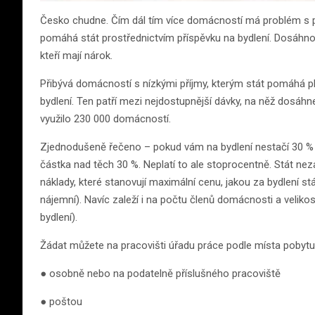
Česko chudne. Čím dál tím více domácností má problém s 
pomáhá stát prostřednictvím příspěvku na bydlení. Dosáhnou 
kteří mají nárok.
Přibývá domácností s nízkými příjmy, kterým stát pomáhá pl
bydlení. Ten patří mezi nejdostupnější dávky, na něž dosáhn
využilo 230 000 domácností.
Zjednodušeně řečeno – pokud vám na bydlení nestačí 30 % č
částka nad těch 30 %. Neplatí to ale stoprocentně. Stát nezap
náklady, které stanovují maximální cenu, jakou za bydlení stát
nájemní). Navíc zaleží i na počtu členů domácnosti a velik
bydlení).
Žádat můžete na pracovišti úřadu práce podle místa pobytu
● osobně nebo na podatelně příslušného pracoviště
● poštou