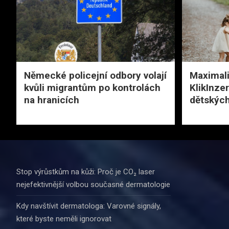
Německé policejní odbory volají
Maximali
kvůli migrantům po kontrolách
KlikInze
na hranicích
dětských
Stop výrůstkům na kůži: Proč je CO₂ laser
nejefektivnější volbou současné dermatologie
Kdy navštívit dermatologa: Varovné signály,
které byste neměli ignorovat