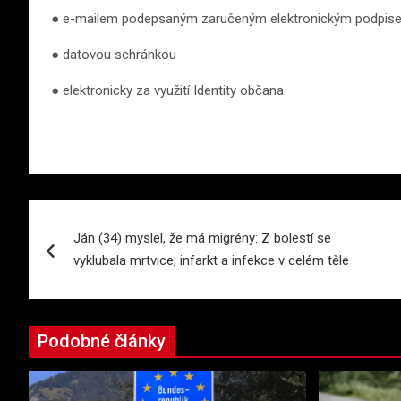
● e-mailem podepsaným zaručeným elektronickým podpis
● datovou schránkou
● elektronicky za využití Identity občana
Navigace
Ján (34) myslel, že má migrény: Z bolestí se
pro
vyklubala mrtvice, infarkt a infekce v celém těle
příspěvek
Podobné články