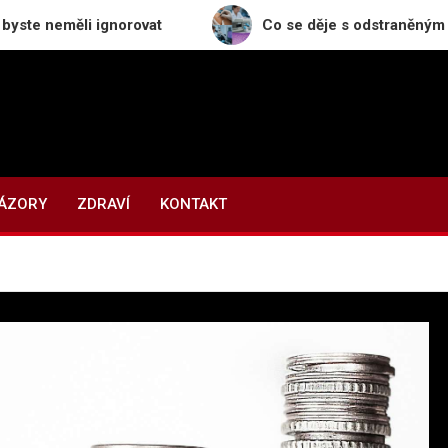
ěli ignorovat
Co se děje s odstraněným znaménkem
NÁZORY
ZDRAVÍ
KONTAKT