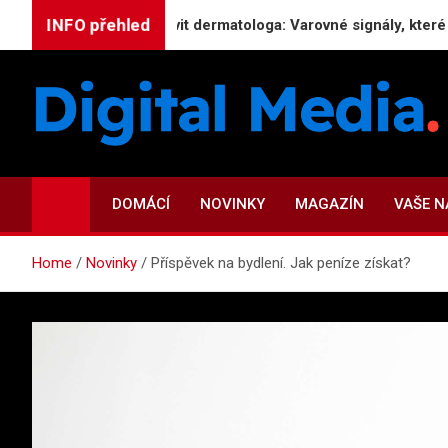
Skip
INFO přehled
Kdy navštívit dermatologa: Varovné signály, které byste nem
to
content
Digital-Media.cz
Magazín zpravodajství a novinek
DOMÁCÍ
NOVINKY
MAGAZÍN
VAŠE 
Home
Novinky
Příspěvek na bydlení. Jak peníze získat?