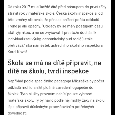
Od roku 2017 musí každé dítě před nástupem do první třídy
strávit rok v mateřské škole. Česká školní inspekce si od
této změny slibovala, že přinese snížení počtu odkladů.
Trend je ale opačný. “Odklady by se měly postupem času
stát výjimkou, a ne se zvyšovat. I přestože dochází k
individualizaci výuky, ochranitelský pud rodičů stále
přetrvává,” říká náměstek ústředního školního inspektora
Karel Kovář.
Škola se má na dítě připravit, ne
dítě na školu, tvrdí inspekce
Například podle speciálního pedagoga Mikuláška by počet
odkladů mohlo snížit plošné zavedení logopedie do
školek. Tyto služby prozatím nabízí pouze vybrané
mateřské školy. Ty by navíc podle něj mohly žáky na školu
lépe připravit důsledným procvičováním potřebných
dovedností.