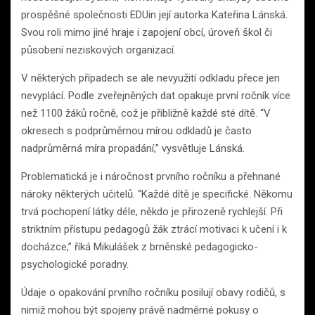
prospěšné společnosti EDUin její autorka Kateřina Lánská.
Svou roli mimo jiné hraje i zapojení obcí, úroveň škol či
působení neziskových organizací.
V některých případech se ale nevyužití odkladu přece jen
nevyplácí. Podle zveřejněných dat opakuje první ročník více
než 1100 žáků ročně, což je přibližně každé sté dítě. “V
okresech s podprůměrnou mírou odkladů je často
nadprůměrná míra propadání,” vysvětluje Lánská.
Problematická je i náročnost prvního ročníku a přehnané
nároky některých učitelů. “Každé dítě je specifické. Někomu
trvá pochopení látky déle, někdo je přirozeně rychlejší. Při
striktním přístupu pedagogů žák ztrácí motivaci k učení i k
docházce,” říká Mikulášek z brněnské pedagogicko-
psychologické poradny.
Údaje o opakování prvního ročníku posilují obavy rodičů, s
nimiž mohou být spojeny právě nadměrné pokusy o