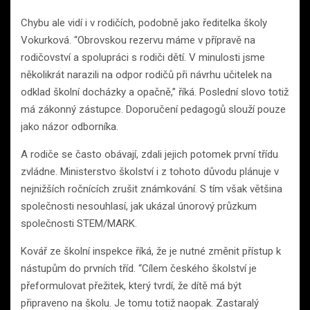
Chybu ale vidí i v rodičích, podobně jako ředitelka školy
Vokurková. “Obrovskou rezervu máme v přípravě na
rodičovství a spolupráci s rodiči dětí. V minulosti jsme
několikrát narazili na odpor rodičů při návrhu učitelek na
odklad školní docházky a opačně,” říká. Poslední slovo totiž
má zákonný zástupce. Doporučení pedagogů slouží pouze
jako názor odborníka.
A rodiče se často obávají, zdali jejich potomek první třídu
zvládne. Ministerstvo školství i z tohoto důvodu plánuje v
nejnižších ročnících zrušit známkování. S tím však většina
společnosti nesouhlasí, jak ukázal únorový průzkum
společnosti STEM/MARK.
Kovář ze školní inspekce říká, že je nutné změnit přístup k
nástupům do prvních tříd. “Cílem českého školství je
přeformulovat přežitek, který tvrdí, že dítě má být
připraveno na školu. Je tomu totiž naopak. Zastaralý