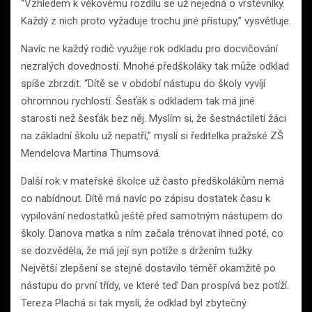
“Vzhledem k věkovému rozdílu se už nejedná o vrstevníky.
Každý z nich proto vyžaduje trochu jiné přístupy,” vysvětluje.
Navíc ne každý rodič využije rok odkladu pro docvičování
nezralých dovedností. Mnohé předškoláky tak může odklad
spíše zbrzdit. “Dítě se v období nástupu do školy vyvíjí
ohromnou rychlostí. Šesťák s odkladem tak má jiné
starosti než šesťák bez něj. Myslím si, že šestnáctiletí žáci
na základní školu už nepatří,” myslí si ředitelka pražské ZŠ
Mendelova Martina Thumsová.
Další rok v mateřské školce už často předškolákům nemá
co nabídnout. Dítě má navíc po zápisu dostatek času k
vypilování nedostatků ještě před samotným nástupem do
školy. Danova matka s ním začala trénovat ihned poté, co
se dozvěděla, že má její syn potíže s držením tužky.
Největší zlepšení se stejně dostavilo téměř okamžitě po
nástupu do první třídy, ve které teď Dan prospívá bez potíží.
Tereza Plachá si tak myslí, že odklad byl zbytečný.