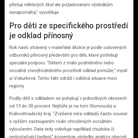
přístup některých škol ale požadovaným výsledkům
nenapomáhá,” vysvětluje.
Pro děti ze specifického prostředí
je odklad přínosný
Rok navíc strávený v mateřské školce je podle oslovených
odborníků přínosný především pro děti, které potřebují
speciální podporu. “Dětem z málo podnětného nebo
sociálně znevýhodněného prostředí odklad pomůže,” myslí
si Vokurková. Tento fakt odráží i odlišná situace mezi
regiony.
Podíly dětí s odkladem se pohybují v jednotlivých okresech
od 13 do 30 procent. Nejhůře je na tom Olomoucký a
Královéhradecký kraj. “Zvýšená míra odkladů často souvisí
s vyšším zastoupením rodin ohrožených sociálním
vyloučením. Data tedy ovlivňuje například chudoba či
nedostačující bydlení,” komentuje výsledky analýzy obecně