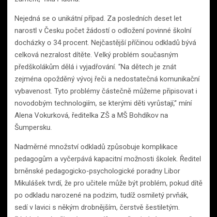
Nejedná se o unikátní případ. Za posledních deset let
narostl v Česku počet žádostí o odložení povinné školní
docházky o 34 procent. Nejčastější příčinou odkladů bývá
celková nezralost dítěte. Velký problém současným
předškolákům dělá i vyjadřování. “Na dětech je znát
zejména opožděný vývoj řeči a nedostatečná komunikační
vybavenost. Tyto problémy částečně můžeme připisovat i
novodobým technologiím, se kterými děti vyrůstají,” míní
Alena Vokurková, ředitelka ZŠ a MŠ Bohdíkov na
Šumpersku.
Nadměrné množství odkladů způsobuje komplikace
pedagogům a vyčerpává kapacitní možnosti školek. Ředitel
brněnské pedagogicko-psychologické poradny Libor
Mikulášek tvrdí, že pro učitele může být problém, pokud dítě
po odkladu narozené na podzim, tudíž osmiletý prvňák,
sedí v lavici s někým drobnějším, čerstvě šestiletým.