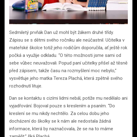
Sedmiletý prvňák Dan už mohl být žákem druhé třídy.
Zápisu se s dětmi svého ročníku ale neúčastnil. Učitelka v
mateřské školce totiž jeho rodičům doporučila, ať ještě rok
počká a využije odkladu. “O této možnosti jsme sami od
sebe vůbec neuvažovali. Popud paní učitelky přišel až těsně
před zápisem, takže času na rozmyšlení moc nebylo,”
vysvětluje jeho matka Tereza Plachá, která zpětně svého
rozhodnutí lituje.
Dan se kontaktu s cizími lidmi nebál, potíže mu nedělalo ani
vyjadřování. Bojoval pouze s kreslením a psaním. “Do
kreslení se mu nikdy nechtělo. Za celou dobu jeho
docházení do školky se k nám ale nedostala žádná
informace, která by naznačovala, že se na to máme
zaměřit,” říká Plachá.