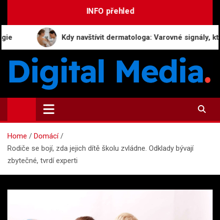
Skip
INFO přehled
to
content
Kdy navštívit dermatologa: Varovné signály, které byste 
Digital-Media.cz
Magazín zpravodajství a novinek
Home
Domácí
Rodiče se bojí, zda jejich dítě školu zvládne. Odklady bývají
zbytečné, tvrdí experti