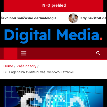
Skip
INFO přehled
to
content
ou současné dermatologie
Kdy navštívit dermatologa
Digital-Media.cz
Magazín zpravodajství a novinek
Home
Vaše názory
SEO agentura zviditelní vaší webovou stránku