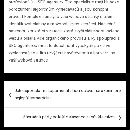
profesionálů – SEO agentury. Tito specialisté mají hluboké
porozumění algoritmům vyhledavačů a jsou schopni
provést komplexní analýzu vaší webové stránky s cílem
identifikovat slabiny a možnosti jejich zlepšení. Následně
navrhnou konkrétní strategii, která zvýší viditelnost vašeho
webu a přiláká více organického provozu. Díky spolupráci s
SEO agenturou můžete dosáhnout vysokých pozic ve
vyhledavačích a tím i zvýšení návštěvnosti a konverzí na
vaší webové stránce.
Navigace
Jak uspořádat nezapomenutelnou oslavu narozenin pro
pro
nejlepší kamarádku
příspěvek
Záhradná párty poteší oslávencov i návštevníkov