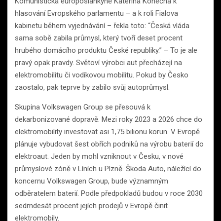
Komunistická europoslankyně Kateřina Konečná k
hlasování Evropského parlamentu – a k roli Fialova
kabinetu během vyjednávání – řekla toto: “Česká vláda
sama sobě zabila průmysl, který tvoří deset procent
hrubého domácího produktu České republiky.” – To je ale
pravý opak pravdy. Světoví výrobci aut přecházejí na
elektromobilitu či vodíkovou mobilitu. Pokud by Česko
zaostalo, pak teprve by zabilo svůj autoprůmysl.
Skupina Volkswagen Group se přesouvá k
dekarbonizované dopravě. Mezi roky 2023 a 2026 chce do
elektromobility investovat asi 1,75 bilionu korun. V Evropě
plánuje vybudovat šest obřích podniků na výrobu baterií do
elektroaut. Jeden by mohl vzniknout v Česku, v nové
průmyslové zóně v Líních u Plzně. Škoda Auto, náležící do
koncernu Volkswagen Group, bude významným
odběratelem baterií. Podle předpokladů budou v roce 2030
sedmdesát procent jejích prodejů v Evropě činit
elektromobily.