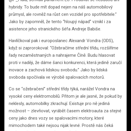
hybridy. To bude mít dopad nejen na náš automobilový
průmysl, ale rovněž na růst cen vozidel pro spotřebitele.”
Jako by zapomněl, že tento “hloupý nápad” vznikl i za
asistence jeho stranického šéfa Andreje Babiše.
Havlíčkoval pak i europoslanec Alexandr Vondra (ODS),
když si zaprorokoval: “Ožebračíme střední třídu, rozšíříme
řady nezaměstnaných a nahrajeme Číně. Budu hlasovat
proti v naději, že dáme šanci konkurenci, která jedině zaručí
inovace a zachová lidskou svobodu.” Jako by lidská
svoboda spočívala ve výrobě spalovacích motorů.
Co se “ožebračení” střední třídy týká, narážel Vondra na
vysoké ceny elektromobilů. Přitom je ale jasné, že pokud by
neklesly, automobilky zkrachují. Existuje pro ně jediná
možnost – zlevňovat, vyrábět časem elektroauta za stejné
ceny jako dnes vozy se spalovacími motory, které
mimochodem také nejsou nijak levné. Prostě nás čeká