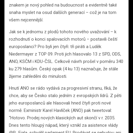
znakem je nový pohled na budoucnost a evidentně také
snaha myslet na osud dalších generací – což je na tom
všem nejcennější.
Jak se k jednomu z plodů tohoto nového uvažování – k
rozhodnutí o konci spalovacích motorů – postavili čeští
europoslanci? Pro byli jen čtyři: tři piráti a Luděk
Niedermayer z TOP 09. Proti jich hlasovalo 13 z SPD, ODS,
ANO, KSČM i KDU-ČSL. Celkově návrh prošel v poměru 340
ku 279 hlasům. Český opak (4 ku 13) naznačuje, že stále
žijeme zahleděni do minulosti.
Hnutí ANO se rádo vydává za progresivní stranu, říká, že
chce, aby se Česko stalo jedním z evropských lídrů. Z pěti
jeho europoslanců ale hlasovali hned čtyři proti nové
normě. Exministr Karel Havlíček (ANO) pak tweetoval:
“Hotovo. Prodej nových klasických aut skončí v r. 2035.
Dnes tento hloupý nápad, který vznikl za asistence vlády
@P_Fiala, schválil parlament EU. Prodávat se nebudou ani