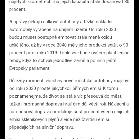
najetých kilometrech má jejich kapacita stále dosahovat 80
procent.
A úpravy čekají i dálkové autobusy a těžké nákladní
automobily vyráběné na unijním území. Od roku 2030
budou muset postupně emitovat stále méně oxidu
uhličitého, až by v roce 2040 měly jeho produkci snížit o 90
procent proti roku 2019. Tohle vše bude ovšem platit jedině
tehdy, když to schválí jednotlivé země a po nich ještě
Evropský parlament.
Důležitý moment: všechny nové městské autobusy mají být
od roku 2030 prosté jakýchkoli přímých emisí. K tomu
poznamenejme, že život se stále víc přesouvá do měst,
těžká i hromadná doprava hrají čím dál větší roli. Nákladní a
autobusová doprava produkuje šest procent všech unijních
emisí skleníkových plynů a více než čtvrtinu emisí
připadajících na silniční dopravu.