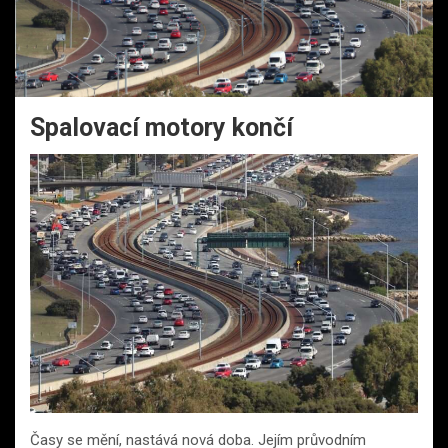
Spalovací motory končí
Časy se mění, nastává nová doba. Jejím průvodním