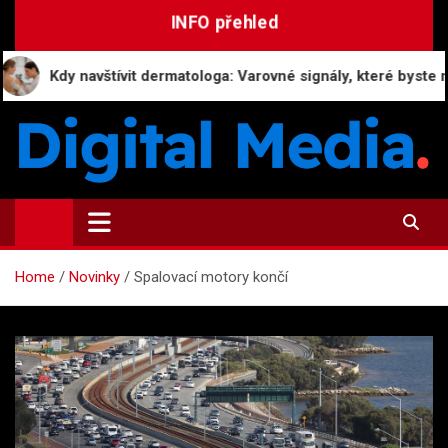
Skip
INFO přehled
to
content
 navštívit dermatologa: Varovné signály, které byste neměli ign
Digital-Media.cz
Magazín zpravodajství a novinek
Home
Novinky
Spalovací motory končí