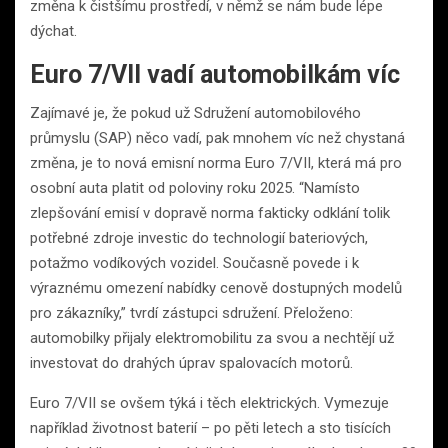
změna k čistšímu prostředí, v němž se nám bude lépe
dýchat.
Euro 7/VII vadí automobilkám víc
Zajímavé je, že pokud už Sdružení automobilového
průmyslu (SAP) něco vadí, pak mnohem víc než chystaná
změna, je to nová emisní norma Euro 7/VII, která má pro
osobní auta platit od poloviny roku 2025. “Namísto
zlepšování emisí v dopravě norma fakticky odklání tolik
potřebné zdroje investic do technologií bateriových,
potažmo vodíkových vozidel. Současně povede i k
výraznému omezení nabídky cenově dostupných modelů
pro zákazníky,” tvrdí zástupci sdružení. Přeloženo:
automobilky přijaly elektromobilitu za svou a nechtějí už
investovat do drahých úprav spalovacích motorů.
Euro 7/VII se ovšem týká i těch elektrických. Vymezuje
například životnost baterií – po pěti letech a sto tisících