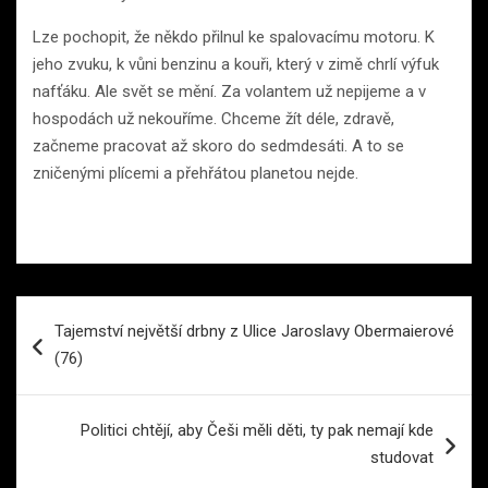
Lze pochopit, že někdo přilnul ke spalovacímu motoru. K
jeho zvuku, k vůni benzinu a kouři, který v zimě chrlí výfuk
nafťáku. Ale svět se mění. Za volantem už nepijeme a v
hospodách už nekouříme. Chceme žít déle, zdravě,
začneme pracovat až skoro do sedmdesáti. A to se
zničenými plícemi a přehřátou planetou nejde.
Navigace
Tajemství největší drbny z Ulice Jaroslavy Obermaierové
pro
(76)
příspěvek
Politici chtějí, aby Češi měli děti, ty pak nemají kde
studovat