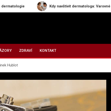
logie
Kdy navštívit dermatologa: Varovné signály, k
NÁZORY
ZDRAVÍ
KONTAKT
dinek Hublot