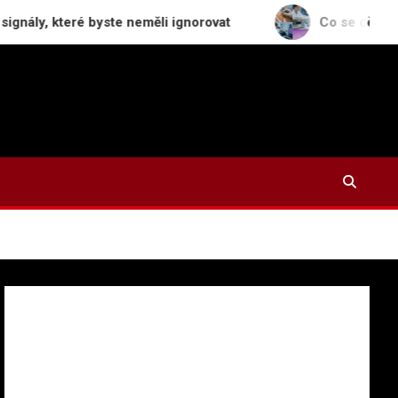
teré byste neměli ignorovat
Co se děje s odstraně