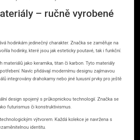
materiály – ručně vyrobené
 dává hodinkám jedinečný charakter. Značka se zaměřuje na
ila hodinky, které jsou jak esteticky poutavé, tak i funkční.
 materiálů jako keramika, titan či karbon. Tyto materiály
opotřebení. Navíc přidávají modernímu designu zajímavou
lů integrovány drahokamy nebo jiné luxusní prvky pro ještě
nální design spojený s průkopnickou technologií. Značka se
ko futurismus či konstruktivismus.
a technologickým výtvorem. Každá kolekce je navržena s
zaměnitelnou identitu.