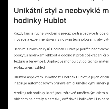
Unikátní styl a neobvyklé 
hodinky Hublot
Každý kus je ručně vyroben s precizností a pečlivostí, což
inovace a experimentování s novými technologiemi, aby vytvoř
Jedním z hlavních rysů Hodinek Hublot je použití neobvyklých
poskytují hodinkám lehkost a odolnost proti poškrábání či 
texturu a barevnost. Doplňkově mohou být do těchto materiá
exkluzivnější vzhled.
Druhým aspektem unikátnosti Hodinek Hublot je jejich origi
inspiruje automobilovým průmyslem či uměleckými smery ja
Vznikají tak hodinky, které jsou zároveň uměleckým dílem 
ohledem na detaily a estetiku, což dává Hodinkám Hublot ne