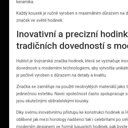
keramika.
Každý kousek je ručně vyroben s maximálním důrazem na det
značek ve světě hodinek.
Inovativní a precizní hodi
tradičních dovedností s m
Hublot je švýcarská značka hodinek, která se vyznačuje ino
dovednosti s moderními technologiemi, aby vytvořila unikát
je pečlivě vyroben s důrazem na detaily a kvalitu.
Značka se zaměřuje na použití neobvyklých materiálů jako 
jedinečnou estetiku. Navíc společnost často spolupracuje s 
jsou skutečnými sběratelskými kousky.
Díky svému inovativnímu přístupu ke konstrukci hodinek si H
oblíbené jak mezi horology nadšenci tak i celebritami po ce
moderním designem ve formě luxusních hodinek, pak byste m