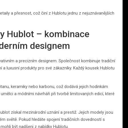
aily a přesnost, což činí z Hublotu jednu z nejuznávanějších
nky Hublot – kombinace
oderním designem
vativním a precizním designem. Společnost kombinuje tradiční
ní a luxusní produkty pro své zákazníky. Každý kousek Hublotu
titanu, keramiky nebo karbonu, což dodává jejich hodinkám
umělci a módními návrháři při tvorbě limitovaných edicí, které
ublot získal mezinárodní uznání a prestiž. Jejich modely jsou
lém světě. Pokud hledáte spojení tradičních dovedností s
ohli být nadšeni z nabídky Hublotu.