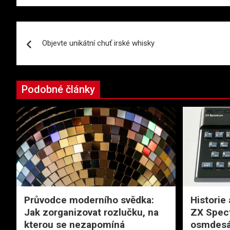
Navigace
Objevte unikátní chuť irské whisky
pro
příspěvek
Podobné články
Průvodce moderního svědka:
Historie 
Jak zorganizovat rozlučku, na
ZX Spec
kterou se nezapomíná
osmdesá