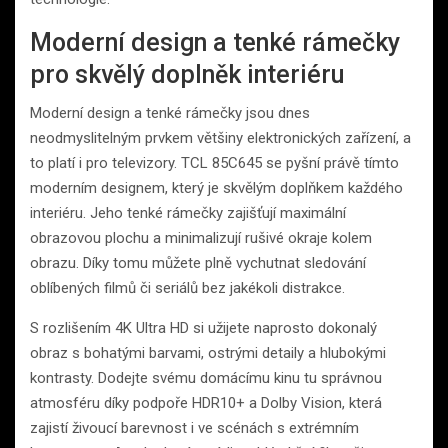
Moderní design a tenké rámečky
pro skvělý doplněk interiéru
Moderní design a tenké rámečky jsou dnes
neodmyslitelným prvkem většiny elektronických zařízení, a
to platí i pro televizory. TCL 85C645 se pyšní právě tímto
moderním designem, který je skvělým doplňkem každého
interiéru. Jeho tenké rámečky zajišťují maximální
obrazovou plochu a minimalizují rušivé okraje kolem
obrazu. Díky tomu můžete plně vychutnat sledování
oblíbených filmů či seriálů bez jakékoli distrakce.
S rozlišením 4K Ultra HD si užijete naprosto dokonalý
obraz s bohatými barvami, ostrými detaily a hlubokými
kontrasty. Dodejte svému domácímu kinu tu správnou
atmosféru díky podpoře HDR10+ a Dolby Vision, která
zajistí živoucí barevnost i ve scénách s extrémním