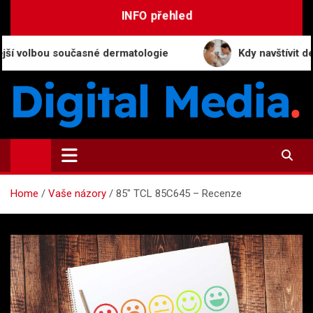
Skip
INFO přehled
to
content
bou současné dermatologie
Kdy navštívit dermatolo
Digital-Media.cz
Magazín zpravodajství a novinek
Home
Vaše názory
85″ TCL 85C645 – Recenze