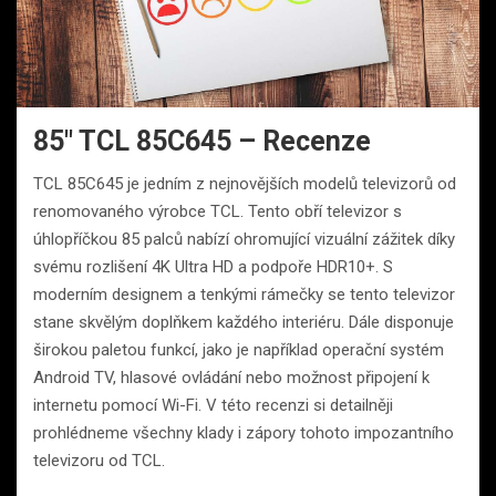
85″ TCL 85C645 – Recenze
TCL 85C645 je jedním z nejnovějších modelů televizorů od
renomovaného výrobce TCL. Tento obří televizor s
úhlopříčkou 85 palců nabízí ohromující vizuální zážitek díky
svému rozlišení 4K Ultra HD a podpoře HDR10+. S
moderním designem a tenkými rámečky se tento televizor
stane skvělým doplňkem každého interiéru. Dále disponuje
širokou paletou funkcí, jako je například operační systém
Android TV, hlasové ovládání nebo možnost připojení k
internetu pomocí Wi-Fi. V této recenzi si detailněji
prohlédneme všechny klady i zápory tohoto impozantního
televizoru od TCL.