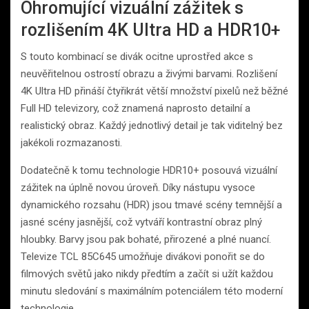
Ohromující vizuální zážitek s
rozlišením 4K Ultra HD a HDR10+
S touto kombinací se divák ocitne uprostřed akce s
neuvěřitelnou ostrostí obrazu a živými barvami. Rozlišení
4K Ultra HD přináší čtyřikrát větší množství pixelů než běžné
Full HD televizory, což znamená naprosto detailní a
realistický obraz. Každý jednotlivý detail je tak viditelný bez
jakékoli rozmazanosti.
Dodatečně k tomu technologie HDR10+ posouvá vizuální
zážitek na úplně novou úroveň. Díky nástupu vysoce
dynamického rozsahu (HDR) jsou tmavé scény temnější a
jasné scény jasnější, což vytváří kontrastní obraz plný
hloubky. Barvy jsou pak bohaté, přirozené a plné nuancí.
Televize TCL 85C645 umožňuje divákovi ponořit se do
filmových světů jako nikdy předtím a začít si užít každou
minutu sledování s maximálním potenciálem této moderní
technologie.