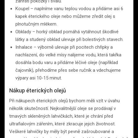
zahřátí pokožky i svalů.
Koupel – naplníme vanu teplou vodou a přidáme asi 6
kapek éterického oleje nebo můžeme zředit olej s
plnotučným mlékem.
Obklady – horký obklad pomáhá vytáhnout škodlivé
látky a studený obklad ulevuje při bolestivých stavech.
Inhalace – výborně ulevuje při pocitech chřipky a
nachlazení, do velké mísy nalijeme vodu, která takřka
dosáhla bodu varu a přidáme léčivé oleje (například
čajovník), přehodíme přes sebe ručník a vdechujeme
výpary asi 10-15 minut.
Nákup éterických olejů
Při nákupech éterických olejů bychom měli vzít v úvahu
několik skutečností. Nejkvalitnější oleje se prodávají v
tmavých skleněných lahvičkách, které je chrání před
ultrafialovým zářením, které zkracuje jejich životnost.
Veškeré lahvičky by měly být pevně zašroubované a