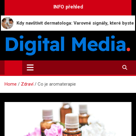
Skip
INFO přehled
to
content
vštívit dermatologa: Varovné signály, které byste neměli ignorov
Digital-Media.cz
Magazín zpravodajství a novinek
Home
Zdraví
Co je aromaterapie