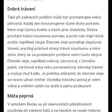
Dobré trávení
Také při zažívacích potížích může být aromaterapie velice
přínosná. Každý den konzumujeme různé druhy potravin,
které mají různou kvalitu a často jíme chaoticky. Strava
prochází trávicí soustavou pomalu, a proto nás trápí různé
potíže, například zácpa. Éterické oleje pomáhají zlepšovat
trávení, urychlují průchod stravy trávicí soustavou a mírní
stres, který se za podobnými potížemi velmi často skrývá.
Éterické oleje, například mátový, zázvorový, z černého
pepře, citrónové trávy nebo pomerančový, stimulují trávení
a zvyšují chuť k jídlu. Je potřeba zdůraznit, že éterické oleje
se nesmí užívat vnitřně. Výstelka trávicího ústrojí je velmi
citlivá a vnitřním užitím by došlo k jejímu poškození.
Máta peprná
V antickém Řecku se při slavnostních příležitostech
používala při zdobení šatů a na hlavách se nosily mátové