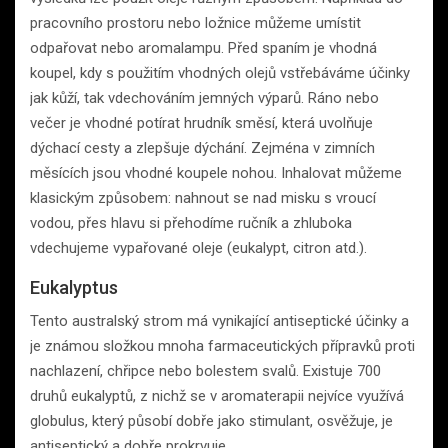
pracovního prostoru nebo ložnice můžeme umístit
odpařovat nebo aromalampu. Před spaním je vhodná
koupel, kdy s použitím vhodných olejů vstřebáváme účinky
jak kůží, tak vdechováním jemných výparů. Ráno nebo
večer je vhodné potírat hrudník směsí, která uvolňuje
dýchací cesty a zlepšuje dýchání. Zejména v zimních
měsících jsou vhodné koupele nohou. Inhalovat můžeme
klasickým způsobem: nahnout se nad misku s vroucí
vodou, přes hlavu si přehodíme ručník a zhluboka
vdechujeme vypařované oleje (eukalypt, citron atd.).
Eukalyptus
Tento australský strom má vynikající antiseptické účinky a
je známou složkou mnoha farmaceutických přípravků proti
nachlazení, chřipce nebo bolestem svalů. Existuje 700
druhů eukalyptů, z nichž se v aromaterapii nejvíce využívá
globulus, který působí dobře jako stimulant, osvěžuje, je
antiseptický a dobře prokrvuje.