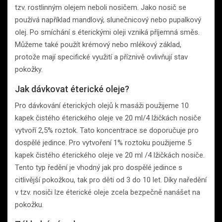
tzv. rostlinným olejem neboli nosičem. Jako nosič se
používá například mandlový, slunečnicový nebo pupalkový
olej. Po smíchání s éterickými oleji vzniká příjemná směs.
Můžeme také použít krémový nebo mlékový základ,
protože mají specifické využití a příznivě ovlivňují stav
pokožky.
Jak dávkovat éterické oleje?
Pro dávkování éterických olejů k masáži použijeme 10
kapek čistého éterického oleje ve 20 ml/4 lžičkách nosiče
vytvoří 2,5% roztok. Tato koncentrace se doporučuje pro
dospělé jedince. Pro vytvoření 1% roztoku použijeme 5
kapek čistého éterického oleje ve 20 ml /4 lžičkách nosiče.
Tento typ ředění je vhodný jak pro dospělé jedince s
citlivější pokožkou, tak pro děti od 3 do 10 let. Díky naředění
v tzv. nosiči lze éterické oleje zcela bezpečně nanášet na
pokožku.