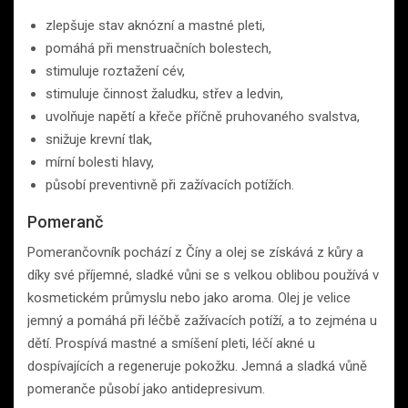
zlepšuje stav aknózní a mastné pleti,
pomáhá při menstruačních bolestech,
stimuluje roztažení cév,
stimuluje činnost žaludku, střev a ledvin,
uvolňuje napětí a křeče příčně pruhovaného svalstva,
snižuje krevní tlak,
mírní bolesti hlavy,
působí preventivně při zažívacích potížích.
Pomeranč
Pomerančovník pochází z Číny a olej se získává z kůry a
díky své příjemné, sladké vůni se s velkou oblibou používá v
kosmetickém průmyslu nebo jako aroma. Olej je velice
jemný a pomáhá při léčbě zažívacích potíží, a to zejména u
dětí. Prospívá mastné a smíšení pleti, léčí akné u
dospívajících a regeneruje pokožku. Jemná a sladká vůně
pomeranče působí jako antidepresivum.