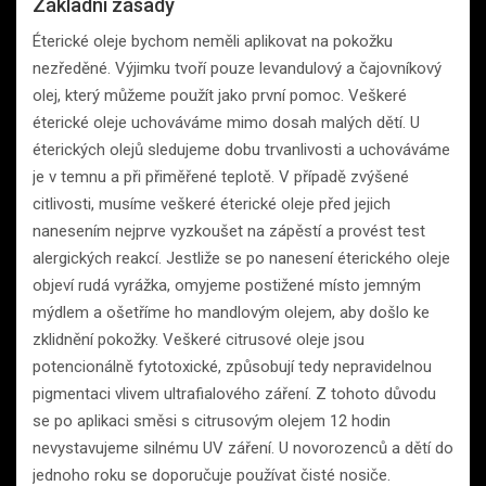
Základní zásady
Éterické oleje bychom neměli aplikovat na pokožku
nezředěné. Výjimku tvoří pouze levandulový a čajovníkový
olej, který můžeme použít jako první pomoc. Veškeré
éterické oleje uchováváme mimo dosah malých dětí. U
éterických olejů sledujeme dobu trvanlivosti a uchováváme
je v temnu a při přiměřené teplotě. V případě zvýšené
citlivosti, musíme veškeré éterické oleje před jejich
nanesením nejprve vyzkoušet na zápěstí a provést test
alergických reakcí. Jestliže se po nanesení éterického oleje
objeví rudá vyrážka, omyjeme postižené místo jemným
mýdlem a ošetříme ho mandlovým olejem, aby došlo ke
zklidnění pokožky. Veškeré citrusové oleje jsou
potencionálně fytotoxické, způsobují tedy nepravidelnou
pigmentaci vlivem ultrafialového záření. Z tohoto důvodu
se po aplikaci směsi s citrusovým olejem 12 hodin
nevystavujeme silnému UV záření. U novorozenců a dětí do
jednoho roku se doporučuje používat čisté nosiče.