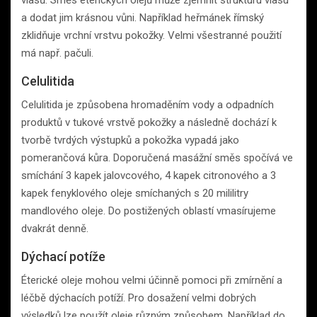
a dodat jim krásnou vůni. Například heřmánek římský
zklidňuje vrchní vrstvu pokožky. Velmi všestranné použití
má např. pačuli.
Celulitida
Celulitida je způsobena hromaděním vody a odpadních
produktů v tukové vrstvě pokožky a následně dochází k
tvorbě tvrdých výstupků a pokožka vypadá jako
pomerančová kůra. Doporučená masážní směs spočívá ve
smíchání 3 kapek jalovcového, 4 kapek citronového a 3
kapek fenyklového oleje smíchaných s 20 mililitry
mandlového oleje. Do postižených oblastí vmasírujeme
dvakrát denně.
Dýchací potíže
Éterické oleje mohou velmi účinně pomoci při zmírnění a
léčbě dýchacích potíží. Pro dosažení velmi dobrých
výsledků lze použít oleje různým způsobem. Například do