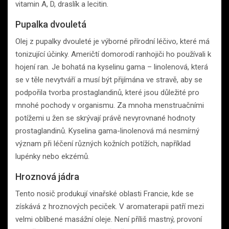
vitamin A, D, draslík a lecitin.
Pupalka dvouletá
Olej z pupalky dvouleté je výborné přírodní léčivo, které má
tonizující účinky. Američtí domorodí ranhojiči ho používali k
hojení ran. Je bohatá na kyselinu gama – linolenová, která
se v těle nevytváří a musí být přijímána ve stravě, aby se
podpořila tvorba prostaglandinů, které jsou důležité pro
mnohé pochody v organismu. Za mnoha menstruačními
potížemi u žen se skrývají právě nevyrovnané hodnoty
prostaglandinů. Kyselina gama-linolenová má nesmírný
význam při léčení různých kožních potížích, například
lupénky nebo ekzémů.
Hroznová jádra
Tento nosič produkují vinařské oblasti Francie, kde se
získává z hroznových peciček. V aromaterapii patří mezi
velmi oblíbené masážní oleje. Není příliš mastný, provoní