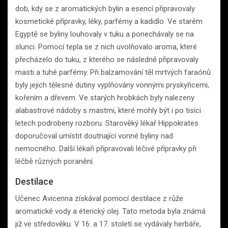
dob, kdy se z aromatických bylin a esencí připravovaly
kosmetické přípravky, léky, parfémy a kadidlo. Ve starém
Egyptě se byliny louhovaly v tuku a ponechávaly se na
slunci. Pomocí tepla se z nich uvolňovalo aroma, které
přecházelo do tuku, z kterého se následně připravovaly
masti a tuhé parfémy. Při balzamování těl mrtvých faraónů
byly jejich tělesné dutiny vyplňovány vonnými pryskyřicemi,
kořením a dřevem. Ve starých hrobkách byly nalezeny
alabastrové nádoby s mastmi, které mohly být i po tisíci
letech podrobeny rozboru. Starověký lékař Hippokrates
doporučoval umístit doutnající vonné byliny nad
nemocného. Další lékaři připravovali léčivé přípravky při
léčbě různých poranění.
Destilace
Učenec Avicenna získával pomocí destilace z růže
aromatické vody a éterický olej. Tato metoda byla známá
již ve středověku. V 16. a 17. století se vydávaly herbáře,