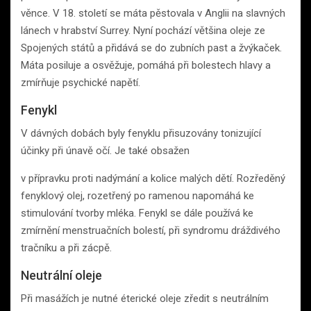
věnce. V 18. století se máta pěstovala v Anglii na slavných
lánech v hrabství Surrey. Nyní pochází většina oleje ze
Spojených států a přidává se do zubních past a žvýkaček.
Máta posiluje a osvěžuje, pomáhá při bolestech hlavy a
zmírňuje psychické napětí.
Fenykl
V dávných dobách byly fenyklu přisuzovány tonizující
účinky při únavě očí. Je také obsažen
v přípravku proti nadýmání a kolice malých dětí. Rozředěný
fenyklový olej, rozetřený po ramenou napomáhá ke
stimulování tvorby mléka. Fenykl se dále používá ke
zmírnění menstruačních bolestí, při syndromu dráždivého
tračníku a při zácpě.
Neutrální oleje
Při masážích je nutné éterické oleje zředit s neutrálním