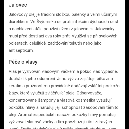
Jalovec
Jalovcový olej je tradiční složkou pálenky a velmi účinným
diuretikem. Ve Švýcarsku se proti infekcím dýchacích cest
a nachlazení stále používá džem z jalovčinek. Jalovčinky
musí před destilací dva roky zrát. Využívá se při svalových
bolestech, celulitidě, zadržování tekutin nebo jako
antiseptikum.
Péče o vlasy
Vlas je vyživován vlasovým váčkem a pokud vlas vypadne,
dochází k jeho odumření. Jeho výživu zajišťuje bílkovina
keratin a pružnost mu pravidelně dodávají zvláštní podkožní
žlázy, které vylučují zvláčňující oleje. Odbarvovače,
koncentrované šampony a vlasová kosmetika vysušují
pokožku hlavy a narušují její schopnost zásobování těmito
oleji. Aromaterapeutické masáže pokožky hlavy pomáhají
vyživovat vlasové váčky a tím povzbuzují růst zdravých
vlasů. Směs éterických olejů může zjemnit strukturu vlasu