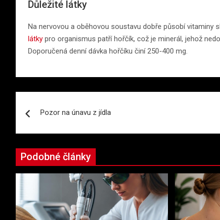
Důležité látky
Na nervovou a oběhovou soustavu dobře působí vitaminy sk
látky
pro organismus patří hořčík, což je minerál, jehož nedo
Doporučená denní dávka hořčíku činí 250-400 mg.
Navigace
Pozor na únavu z jídla
pro
příspěvek
Podobné články