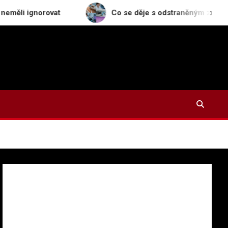
ovat
Co se děje s odstraněným znaménkem v labora