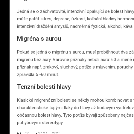
Jedná se o záchvatovité, intenzivní opakující se bolest hlav
může patřit: stres, deprese, úzkost, kolísání hladiny hormo
intenzivní dráždění smyslů, nadměrná fyzická, alkohol, ká
Migréna s aurou
Pokud se jedná o migrénu s aurou, musí proběhnout dva zác
migrénu bez aury. Varovné příznaky neboli aura: 60 a méně
příznak např. zrakový, sluchový, potíže s mluvením, poruchy č
zpravidla 5 -60 minut.
Tenzní bolesti hlavy
Klasické migrenózní bolesti se někdy mohou kombinovat s t
charakteristické tupými tlaky do hlavy až bodavým vystřelo
občasnou bolest hlavy. Tyto potíže bývají způsobeny nejča
pohybovými stereotypy.