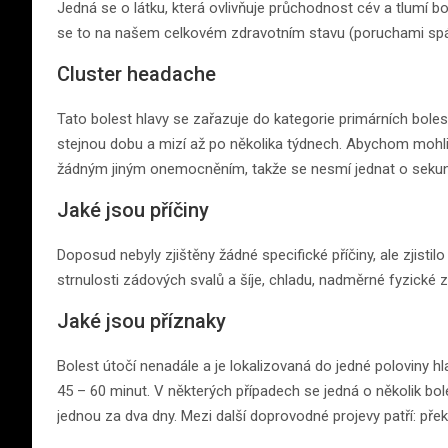
Jedná se o látku, která ovlivňuje průchodnost cév a tlumí b
se to na našem celkovém zdravotním stavu (poruchami spán
Cluster headache
Tato bolest hlavy se zařazuje do kategorie primárních bolest
stejnou dobu a mizí až po několika týdnech. Abychom mohli 
žádným jiným onemocněním, takže se nesmí jednat o sekundá
Jaké jsou příčiny
Doposud nebyly zjištěny žádné specifické příčiny, ale zjistil
strnulosti zádových svalů a šíje, chladu, nadměrné fyzické zá
Jaké jsou příznaky
Bolest útočí nenadále a je lokalizovaná do jedné poloviny hla
45 – 60 minut. V některých případech se jedná o několik bol
jednou za dva dny. Mezi další doprovodné projevy patří: překrv