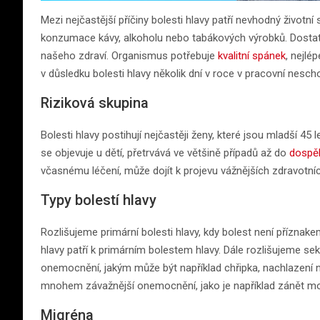
Mezi nejčastější příčiny bolesti hlavy patří nevhodný životn
konzumace kávy, alkoholu nebo tabákových výrobků. Dosta
našeho zdraví. Organismus potřebuje
kvalitní spánek
, nejlé
v důsledku bolesti hlavy několik dní v roce v pracovní nesch
Riziková skupina
Bolesti hlavy postihují nejčastěji ženy, které jsou mladší 45 le
se objevuje u dětí, přetrvává ve většině případů až do
dospěl
včasnému léčení, může dojít k projevu vážnějších zdravotníc
Typy bolestí hlavy
Rozlišujeme primární bolesti hlavy, kdy bolest není příznak
hlavy patří k primárním bolestem hlavy. Dále rozlišujeme sek
onemocnění, jakým může být například chřipka, nachlazení n
mnohem závažnější onemocnění, jako je například zánět m
Migréna