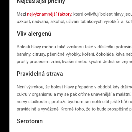
Nejčastější příčiny
Mezi
nejvýznamnější faktory
, které ovlivňují bolest hlavy js
úzkost, nadváha, alkohol, užívání tabákových výrobků a kof
Vliv alergenů
Bolesti hlavy mohou také vzniknou také v důsledku potravino
banány, citrusy, pšeničné výrobky, koření, čokoláda, káva ne
prošly procesem zrání, kvašení nebo kysání. Jedná se zejmé
Pravidelná strava
Není výjimkou, že bolest hlavy přepadne v období, kdy drží
cukru v organismu a my se pak cítíme unavenější a malátní
nervy sladkostmi, protože bychom se mohli cítit ještě hůř n
pravidelně a vyváženě. Kromě toho, že to bude prospěšné p
Serotonin