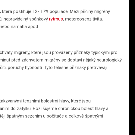
y, která postihuje 12- 17% populace. Mezi příčiny migrény
nů, nepravidelný spánkový
rytmus
, metereosenzitivita,
va nebo námaha apod.
hvaty migrény, které jsou provázeny příznaky typickými pro
 minut před záchvatem migrény se dostaví nějaký neurologický
ití, poruchy hybnosti. Tyto tělesné příznaky přetrvávají
akzvanými tenzními bolestmi hlavy, které jsou
váním do zátylku. Rozlišujeme chronickou bolest hlavy a
stěji špatným sezením u počítače a celkově špatnými