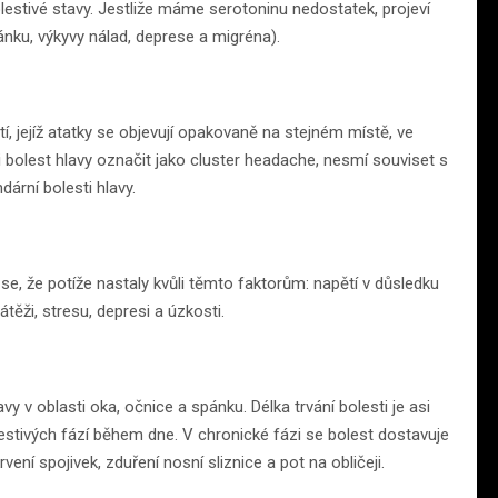
olestivé stavy. Jestliže máme serotoninu nedostatek, projeví
ku, výkyvy nálad, deprese a migréna).
í, jejíž atatky se objevují opakovaně na stejném místě, ve
bolest hlavy označit jako cluster headache, nesmí souviset s
rní bolesti hlavy.
o se, že potíže nastaly kvůli těmto faktorům: napětí v důsledku
těži, stresu, depresi a úzkosti.
vy v oblasti oka, očnice a spánku. Délka trvání bolesti je asi
estivých fází během dne. V chronické fázi se bolest dostavuje
ení spojivek, zduření nosní sliznice a pot na obličeji.