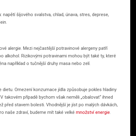
ou: napětí šíjového svalstva, chlad, únava, stres, deprese,
ein.
vé alergie. Mezi nejčastější potravinové alergeny patří
bo alkohol. Rizikovými potravinami mohou být také ty, které
na například o tučnější druhy masa nebo zelí.
me dietu. Omezení konzumace jídla způsobuje pokles hladiny
. V takovém případě bychom však neměli „obalovat“ ihned
ež před stavem bolesti. Vhodnější je jíst po malých dávkách,
ro naše zdraví, budeme mít také velké
množství energie
.