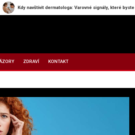
avštívit dermatologa: Varovné signály, které byste neměli ignor
NÁZORY
ZDRAVÍ
KONTAKT