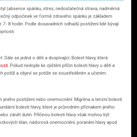
í styl (absence spánku, stres, nedostatečná strava, nadměrná
tečný odpočinek ve formě zdravého spánku je základem
pe 7- 8 hodin. Podle dosavadních odhadů postižení lidé bývají
opnosti.
t. Dále se jedná o děti a dospívající. Bolest hlavy, která
osti
. Pokud nedojde ke zjištění příčin bolesti hlavy u dětí a
h potíží a objeví se potíže se soustředěním a učením.
em jiného postižení nebo onemocnění. Migréna a tenzní bolesti
undární bolesti hlavy, které je průvodním příznakem jiného
ebo zánět dutin. Příčinou bolesti hlavy však mohou být
ozkových blan, nádorová onemocnění, poranění hlavy apod.