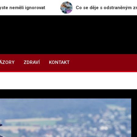
norovat
Co se děje s odstraněným znaménkem v lab
NÁZORY
ZDRAVÍ
KONTAKT