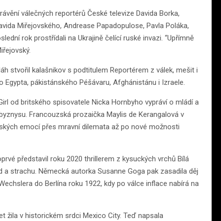
rávění válečných reportérů České televize Davida Borka,
avida Miřejovského, Andrease Papadopulose, Pavla Poláka,
ední rok prostřídali na Ukrajině čelící ruské invazi. “Upřímně
iřejovský.
láh stvořil kalašnikov s podtitulem Reportérem z válek, mešit i
do Egypta, pákistánského Péšávaru, Afghánistánu i Izraele.
y Girl od britského spisovatele Nicka Hornbyho vypráví o mládí a
wbyznysu. Francouzská prozaička Maylis de Kerangalová v
lidských emocí přes mravní dilemata až po nové možnosti
vé představil roku 2020 thrillerem z kysuckých vrchů Bílá
had a strachu. Německá autorka Susanne Goga pak zasadila děj
Wechslera do Berlína roku 1922, kdy po válce inflace nabírá na
t žila v historickém srdci Mexico City. Teď napsala