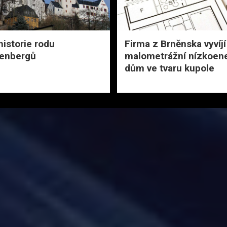
historie rodu
Firma z Brněnska vyvíjí
enbergů
malometrážní nízkoen
dům ve tvaru kupole