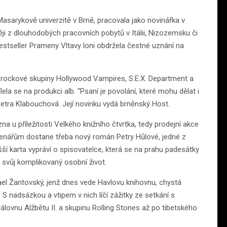
Masarykově univerzitě v Brně, pracovala jako novinářka v
ěji z dlouhodobých pracovních pobytů v Itálii, Nizozemsku či
bestseller Prameny Vltavy loni obdržela čestné uznání na
 rockové skupiny Hollywood Vampires, S.E.X. Department a
la se na produkci alb. “Psaní je povolání, které mohu dělat i
 Petra Klabouchová. Její novinku vydá brněnský Host.
ezna u příležitosti Velkého knižního čtvrtka, tedy prodejní akce
tenářům dostane třeba nový román Petry Hůlové, jedné z
ší karta vypráví o spisovatelce, která se na prahu padesátky
 svůj komplikovaný osobní život.
hael Žantovský, jenž dnes vede Havlovu knihovnu, chystá
 nadsázkou a vtipem v nich líčí zážitky ze setkání s
ovnu Alžbětu II. a skupinu Rolling Stones až po tibetského