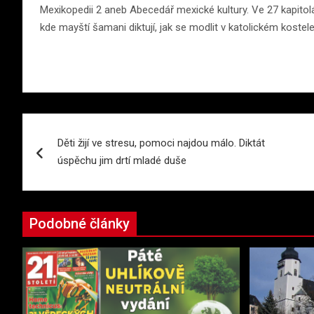
Mexikopedii 2 aneb Abecedář mexické kultury. Ve 27 kapit
kde mayští šamani diktují, jak se modlit v katolickém kostele
Navigace
Děti žijí ve stresu, pomoci najdou málo. Diktát
pro
úspěchu jim drtí mladé duše
příspěvek
Podobné články