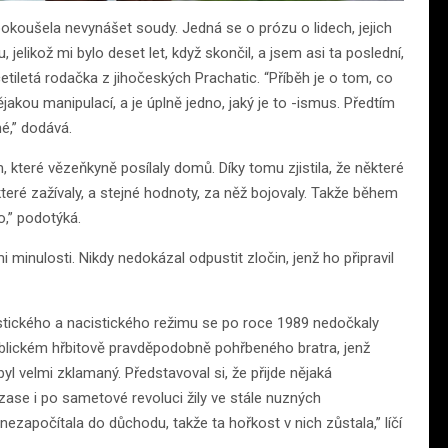
okoušela nevynášet soudy. Jedná se o prózu o lidech, jejich
 jelikož mi bylo deset let, když skončil, a jsem asi ta poslední,
etiletá rodačka z jihočeských Prachatic. “Příběh je o tom, co
akou manipulací, a je úplně jedno, jaký je to -ismus. Předtím
né,” dodává.
které vězeňkyně posílaly domů. Díky tomu zjistila, že některé
které zažívaly, a stejné hodnoty, za něž bojovaly. Takže během
o,” podotýká.
minulosti. Nikdy nedokázal odpustit zločin, jenž ho připravil
tického a nacistického režimu se po roce 1989 nedočkaly
áblickém hřbitově pravděpodobně pohřbeného bratra, jenž
l velmi zklamaný. Představoval si, že přijde nějaká
zase i po sametové revoluci žily ve stále nuzných
nezapočítala do důchodu, takže ta hořkost v nich zůstala,” líčí