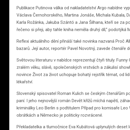
Publikace Putinova válka od nakladatelství Argo nabídne vyp
Václava Černohorského, Martina Jonáše, Michala Kubala, D
Karla Rožánka, Jakuba Szántó a Jana Šilhana, kteří se za posl
řečeno si přeji, aby tahle kniha neměla druhý díl,” podotýká M
Reflexi aktuálního dění přináší také novinka nazvaná Proč Al
bazarů. Její autor, reportér Pavel Novotný, zavede čtenáře 
Světovou literaturu v nabídce reprezentují čtyři tituly. Funn
zralém věku, slávě, společenských vrstvách a zákulisí sho
novince Život za život uchopuje bohatý rejstřík témat, od 
lékařství.
Slovenský spisovatel Roman Kulich se českým čtenářům popr
paní. I jeho nejnovější román Devět křížů míchá napětí, zá
kriminálky Leo Berlin s podtitulem Případ pro komisaře Leo 
obrátkách a Německo je politicky rozvrácené.
Překladatelka a tlumočnice Eva Kubátová uplynulých deset le