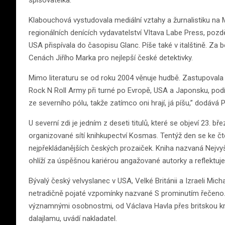
spisovatelka.
Klabouchová vystudovala mediální vztahy a žurnalistiku na 
regionálních denících vydavatelství Vltava Labe Press, pozd
USA přispívala do časopisu Glanc. Píše také v italštině. Za 
Cenách Jiřího Marka pro nejlepší české detektivky.
Mimo literaturu se od roku 2004 věnuje hudbě. Zastupovala
Rock N Roll Army při turné po Evropě, USA a Japonsku, podíle
ze severního pólu, takže zatímco oni hrají, já píšu,” dodává
U severní zdi je jedním z deseti titulů, které se objeví 23. bř
organizované sítí knihkupectví Kosmas. Tentýž den se ke č
nejpřekládanějších českých prozaiček. Kniha nazvaná Nejvyš
ohlíží za úspěšnou kariérou angažované autorky a reflektuje
Bývalý český velvyslanec v USA, Velké Británii a Izraeli Mic
netradičně pojaté vzpomínky nazvané S prominutím řečeno. S
významnými osobnostmi, od Václava Havla přes britskou král
dalajlamu, uvádí nakladatel.