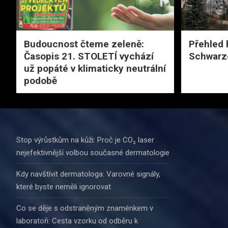
Budoucnost čteme zeleně:
Přehled 
Časopis 21. STOLETÍ vychází
Schwarz
už popáté v klimaticky neutrální
podobě
Stop výrůstkům na kůži: Proč je CO₂ laser
nejefektivnější volbou současné dermatologie
Kdy navštívit dermatologa: Varovné signály,
které byste neměli ignorovat
Co se děje s odstraněným znaménkem v
laboratoři: Cesta vzorku od odběru k