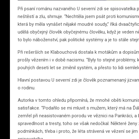
Při psaní románu nazvaného U severní zdi se spisovatelka p
neštěstí a zlu, shrnuje. “Nechtěla jsem psát proti komunismu,
která by měla vynášet nějaké moudré soudy,” říká dvaačtyřic
udělá obyčejný člověk obyčejnému člověku, když je veden něj
to bylo náboženství, pak politické systémy a je to stále stej
Při rešerších se Klabouchová dostala k motákům a dopisům, 
prošly vězením i v době nacismu. “Byly to stejné problémy, 
pouhých deseti let se změnil systém, a přesto to lidi semlel
Hlavní postavou U severní zdi je člověk poznamenaný jizvami 
o rodinu.
Autorka v tomto ohledu připomíná, že mnohé oběti komunis
satisfakce. “Podařilo se mi mluvit s mužem, který má na Ď
zemřel při neasistovaném porodu ve věznici na Pankráci, a by
spravedlnost a tresty, toho se však nedočkal. Některé ženy 
podmínkách, třeba i proto, že léta strávená ve vězení se jim 