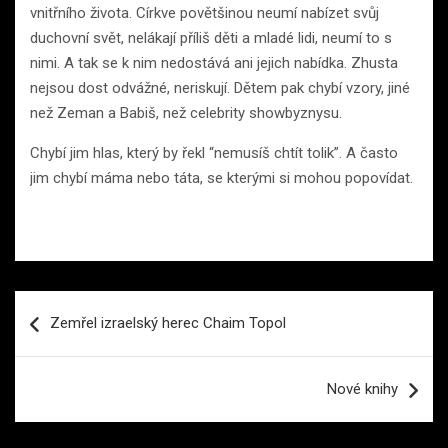
vnitřního života. Církve povětšinou neumí nabízet svůj
duchovní svět, nelákají příliš děti a mladé lidi, neumí to s
nimi. A tak se k nim nedostává ani jejich nabídka. Zhusta
nejsou dost odvážné, neriskují. Dětem pak chybí vzory, jiné
než Zeman a Babiš, než celebrity showbyznysu.
Chybí jim hlas, který by řekl “nemusíš chtít tolik”. A často
jim chybí máma nebo táta, se kterými si mohou popovídat.
Navigace
Zemřel izraelský herec Chaim Topol
pro
příspěvek
Nové knihy