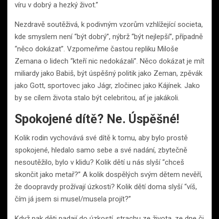
víru v dobrý a hezký život.”
Nezdravě soutěživá, k podivným vzorům vzhlížející societa,
kde smyslem není “být dobrý”, nýbrž “být nejlepší”, případně
“něco dokázat”. Vzpomeňme častou repliku Miloše
Zemana o lidech “kteří nic nedokázali”. Něco dokázat je mít
miliardy jako Babiš, být úspěšný politik jako Zeman, zpěvák
jako Gott, sportovec jako Jágr, zločinec jako Kájínek. Jako
by se cílem života stalo být celebritou, ať je jakákoli.
Spokojené dítě? Ne. Úspěšné!
Kolik rodin vychovává své dítě k tomu, aby bylo prostě
spokojené, hledalo samo sebe a své nadání, zbytečně
nesoutěžilo, bylo v klidu? Kolik dětí u nás slyší “chceš
skončit jako metař?” A kolik dospělých svým dětem nevěří,
že doopravdy prožívají úzkosti? Kolik dětí doma slyší “víš,
čím já jsem si musel/musela projít?”
Když pak děti padají do úzkostí, strachu ze života, ze dne či