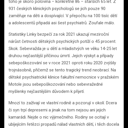
toho je skoro polovina – konkrétně 86 – starších 65 let. Z
931 českých klinických psychologů se jich pouze 90
zaměřuje na děti a dospívající. V přepočtu na 100 tisíc dětí
a adolescentů připadá asi šest psychiatrů. Zoufale málo.
Statistiky Linky bezpečí za rok 2021 ukazují meziroční
nárůst četnosti dětských psychických potíží o 45 procent.
Skok. Sebevražda je u dětí a mladistvých ve věku 14-25 let
druhou nejčastější příčinou úmrtí. Jejich výskyt a případy
sebepoškozování se v roce 2021 oproti roku 2020 zvýšily
trojnásobně, přičemž se tento tragický trend neobrací. Na
dětské psychiatrické klinice fakultní nemocnice v pražském
Motole jsou sebepoškozování nebo sebevražedné
myšlenky nejčastějším důvodem k přijetí.
Mnozí to zažívají ve vlastní rodině a pozorují v okolí. Dcera
či syn trpí depresemi a jinak na tom nejsou ani jejich
kamarádi. Nejde o nic výjimečného. Rodiny se ocitají v
ubíjejícím řetězci propadů nálad vlastních dětí, i těch docela