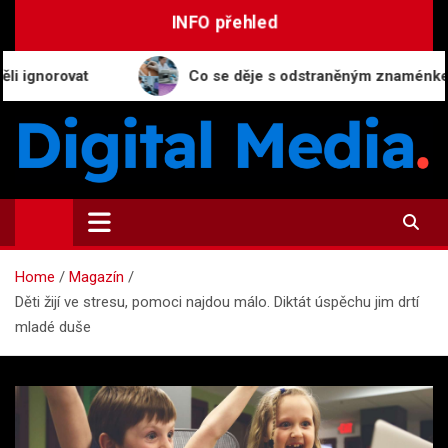
Skip
INFO přehled
to
content
at
Co se děje s odstraněným znaménkem v laborato
Digital-Media.cz
Magazín zpravodajství a novinek
Home
Magazín
Děti žijí ve stresu, pomoci najdou málo. Diktát úspěchu jim drtí
mladé duše