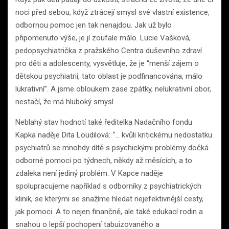
noci před sebou, když ztrácejí smysl své vlastní existence,
odbornou pomoc jen tak nenajdou. Jak už bylo
připomenuto výše, je jí zoufale málo. Lucie Vašková,
pedopsychiatrička z pražského Centra duševního zdraví
pro děti a adolescenty, vysvětluje, že je “menší zájem o
dětskou psychiatrii, tato oblast je podfinancována, málo
lukrativní”. A jsme obloukem zase zpátky, nelukrativní obor,
nestačí, že má hluboký smysl.
Neblahý stav hodnotí také ředitelka Nadačního fondu
Kapka naděje Dita Loudilová: “… kvůli kritickému nedostatku
psychiatrů se mnohdy dítě s psychickými problémy dočká
odborné pomoci po týdnech, někdy až měsících, a to
zdaleka není jediný problém. V Kapce naděje
spolupracujeme například s odborníky z psychiatrických
klinik, se kterými se snažíme hledat nejefektivnější cesty,
jak pomoci. A to nejen finančně, ale také edukací rodin a
snahou o lepší pochopení tabuizovaného a