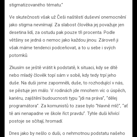
stigmatizovaného tématu.”
Ve skutečnosti však už Češi naštěstí duševní onemocnění
jako stigma nevnímají. Za slabost člověka jej považuje jen
desetina lidí, za ostudu pak pouze tři procenta. Podle
většiny se jedná o nemoc jako každou jinou. Zároveň ji
však máme tendenci podceňovat, a to u sebe i svých
potomků.
Zkusím se ještě vrátit k podstatě, k situaci, kdy se dítě
nebo mladý člověk topí sám v sobě, kdy tedy trpí jeho
duše. Na duši jsme zapomněli, duše, to rozhodující v nás,
se pěstuje jen málo. V rodinách jde mnohem víc o úspěch,
kariéru, zajištění budoucnosti typu “jdi na práva”, “dělej
programátora”. Za komunistů to zase bylo “hlavně mlč”, “ať
tě ani nenapadne ve škole říct pravdu”. Tyhle duši křivící
postoje se sčítají, hromadí.
Dnes jako by nešlo o duši, o nehmotnou podstatu našeho