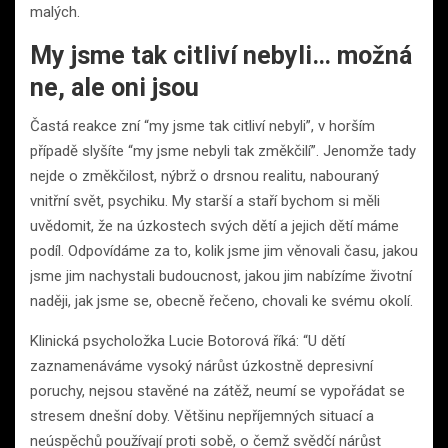
malých.
My jsme tak citliví nebyli… možná
ne, ale oni jsou
Častá reakce zní “my jsme tak citliví nebyli”, v horším
případě slyšíte “my jsme nebyli tak změkčilí”. Jenomže tady
nejde o změkčilost, nýbrž o drsnou realitu, nabouraný
vnitřní svět, psychiku. My starší a staří bychom si měli
uvědomit, že na úzkostech svých dětí a jejich dětí máme
podíl. Odpovídáme za to, kolik jsme jim věnovali času, jakou
jsme jim nachystali budoucnost, jakou jim nabízíme životní
naději, jak jsme se, obecně řečeno, chovali ke svému okolí.
Klinická psycholožka Lucie Botorová říká: “U dětí
zaznamenáváme vysoký nárůst úzkostně depresivní
poruchy, nejsou stavěné na zátěž, neumí se vypořádat se
stresem dnešní doby. Většinu nepříjemných situací a
neúspěchů používají proti sobě, o čemž svědčí nárůst