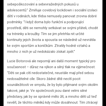
sebepoškozování a sebevražedných pokusů u
adolescentů.” Zmiňuje covidový lockdown i sociální izolaci
dětí v rodinách, kde třeba nemusely panovat zrovna dobré
podmínky. “I když doma bylo funkční a podporující
prostředí, děti se nemohly setkávat se svými přáteli, chodit
na tréninky a kroužky. Tím se jim přetrhla nit určité
kontinuity jejich života a spousta se následně už nevrátila
ke svým sportům a koníčkům. Ztratily hodně vztahů a
mnoho z nich je už nedokázalo získat zpět.”
Lucie Botorová ale nepomíjí ani další moment typický pro
současnost – důraz na výkon a silný tlak na výjimečnost.
“Děti se pak cítí nedostatečné, neustále mají před sebou
nedosažitelné cíle. Skoro žádné dítě necítí pocit
sounáležitosti ve smyslu, že by bylo přijímané svým okolím
takové, jaké je. Ve společnosti jsou dané velmi silné
představy, jak by se správně mělo žít, a mnoho dětí už teď
nevěří, že těchto milníků kdy může dosáhnout. Tím ztrácejí