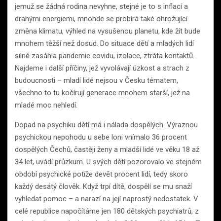
jemuž se žádná rodina nevyhne, stejné je to s inflací a
drahými energiemi, mnohde se probírá také ohrožující
změna klimatu, výhled na vysušenou planetu, kde žít bude
mnohem těžší než dosud. Do situace dětí a mladých lidí
silně zasáhla pandemie covidu, izolace, ztráta kontaktů.
Najdeme i další příčiny, jež vyvolávají úzkost a strach z
budoucnosti – mladí lidé nejsou v Česku tématem,
všechno to tu kočírují generace mnohem starší, jež na
mladé moc nehledí.
Dopad na psychiku dětí má i nálada dospělých. Výraznou
psychickou nepohodu u sebe loni vnímalo 36 procent
dospělých Čechů, častěji ženy a mladší lidé ve věku 18 až
34 let, uvádí průzkum. U svých dětí pozorovalo ve stejném
období psychické potíže devět procent lidí, tedy skoro
každý desátý člověk. Když trpí dítě, dospělí se mu snaží
vyhledat pomoc – a narazí na její naprostý nedostatek. V
celé republice napočítáme jen 180 dětských psychiatrů, z