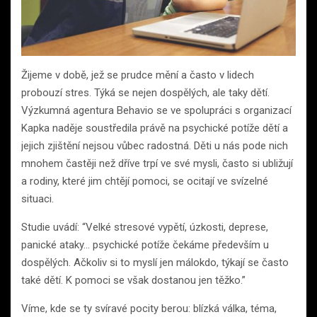
Žijeme v době, jež se prudce mění a často v lidech
probouzí stres. Týká se nejen dospělých, ale taky dětí.
Výzkumná agentura Behavio se ve spolupráci s organizací
Kapka naděje soustředila právě na psychické potíže dětí a
jejich zjištění nejsou vůbec radostná. Děti u nás pode nich
mnohem častěji než dříve trpí ve své mysli, často si ubližují
a rodiny, které jim chtějí pomoci, se ocitají ve svízelné
situaci.
Studie uvádí: “Velké stresové vypětí, úzkosti, deprese,
panické ataky… psychické potíže čekáme především u
dospělých. Ačkoliv si to myslí jen málokdo, týkají se často
také dětí. K pomoci se však dostanou jen těžko.”
Víme, kde se ty svíravé pocity berou: blízká válka, téma,