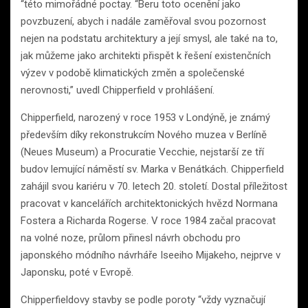
“této mimořádné poctay. “Beru toto ocenění jako
povzbuzení, abych i nadále zaměřoval svou pozornost
nejen na podstatu architektury a její smysl, ale také na to,
jak můžeme jako architekti přispět k řešení existenčních
výzev v podobě klimatických změn a společenské
nerovnosti,” uvedl Chipperfield v prohlášení.
Chipperfield, narozený v roce 1953 v Londýně, je známý
především díky rekonstrukcím Nového muzea v Berlíně
(Neues Museum) a Procuratie Vecchie, nejstarší ze tří
budov lemující náměstí sv. Marka v Benátkách. Chipperfield
zahájil svou kariéru v 70. letech 20. století. Dostal příležitost
pracovat v kancelářích architektonických hvězd Normana
Fostera a Richarda Rogerse. V roce 1984 začal pracovat
na volné noze, průlom přinesl návrh obchodu pro
japonského módního návrháře Iseeiho Mijakeho, nejprve v
Japonsku, poté v Evropě.
Chipperfieldovy stavby se podle poroty “vždy vyznačují