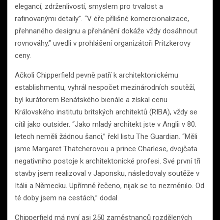
elegancí, zdrženlivostí, smyslem pro trvalost a
rafinovanými detaily”. “V éře přílišné komercionalizace,
přehnaného designu a přehánění dokáže vždy dosáhnout
rovnováhy,” uvedli v prohlášení organizátoři Pritzkerovy
ceny.
Ačkoli Chipperfield pevně patří k architektonickému
establishmentu, vyhrál nespočet mezinárodních soutěží,
byl kurátorem Benátského bienále a získal cenu
Královského institutu britských architektů (RIBA), vždy se
cítil jako outsider. “Jako mladý architekt jste v Anglii v 80.
letech neměli žádnou šanci,” řekl listu The Guardian. “Měli
jsme Margaret Thatcherovou a prince Charlese, dvojčata
negativního postoje k architektonické profesi. Své první tři
stavby jsem realizoval v Japonsku, následovaly soutěže v
Itálii a Německu. Upřímně řečeno, nijak se to nezměnilo. Od
té doby jsem na cestách,” dodal.
Chipperfield má nyní asi 250 zaměstnanců rozdělených