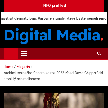
Skip
INFO přehled
to
content
dermatologa: Varovné signály, které byste neměli ignorovat
Digital-Media.cz
Magazín zpravodajství a novinek
Home
Magazín
Architektonického Oscara za rok 2022 získal David Chipperfield,
proslulý minimalismem