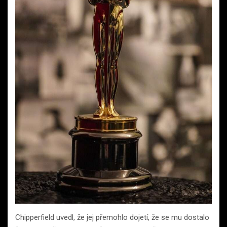
Chipperfield uvedl, že jej přemohlo dojetí, že se mu dostalo