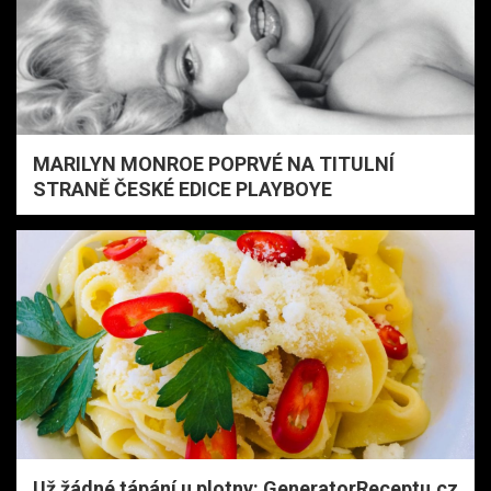
MARILYN MONROE POPRVÉ NA TITULNÍ
STRANĚ ČESKÉ EDICE PLAYBOYE
Už žádné tápání u plotny: GeneratorReceptu.cz