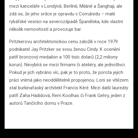
mezi kanceláře v Londýně, Berlíně, Miláně a Šanghaji, ale
zdá se, že jeho srdce je opravdu v Corrubedu – malé
rybářské vesnici na severozápadě Španělska, kde vlastní
několik nemovitostí a provozuje bar.
Pritzkerovu architektonickou cenu založili v roce 1979
podnikatel Jay Pritzker se svou ženou Cindy. K ocenění
patří bronzový medailon a 100 tisíc dolarů (2,2 miliony
korun). Nevybírá se mezi firmami či ateliéry, ale jednotlivci.
Pokud je jich vybráno víc, pak je to proto, že porota jejich
práci vnímá jako neoddělitelně propojenou. Loni se vítězem
stal burkinafaský architekt Francis Kéré. Mezi další laureáty
patří Zaha Hadidová, Rem Koolhas či Frank Gehry, jeden z
autorů Tančícího domu v Praze.