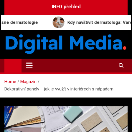
Skip
INFO přehled
to
content
matologie
Kdy navštívit dermatologa: Varovné signá
Digital-Media.cz
Magazín zpravodajství a novinek
Home
Magazín
Dekorativní panely – jak je využít v interiérech s nápadem