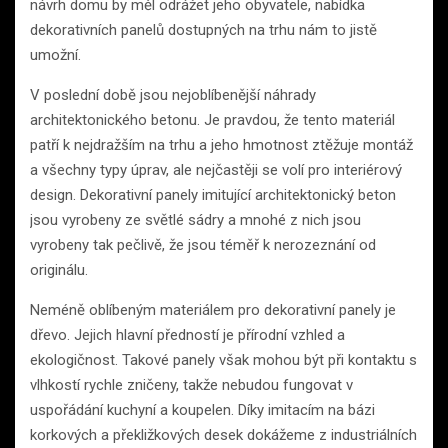
návrh domu by měl odrážet jeho obyvatele, nabídka
dekorativních panelů dostupných na trhu nám to jistě
umožní.
V poslední době jsou nejoblíbenější náhrady
architektonického betonu. Je pravdou, že tento materiál
patří k nejdražším na trhu a jeho hmotnost ztěžuje montáž
a všechny typy úprav, ale nejčastěji se volí pro interiérový
design. Dekorativní panely imitující architektonický beton
jsou vyrobeny ze světlé sádry a mnohé z nich jsou
vyrobeny tak pečlivě, že jsou téměř k nerozeznání od
originálu.
Neméně oblíbeným materiálem pro dekorativní panely je
dřevo. Jejich hlavní předností je přírodní vzhled a
ekologičnost. Takové panely však mohou být při kontaktu s
vlhkostí rychle zničeny, takže nebudou fungovat v
uspořádání kuchyní a koupelen. Díky imitacím na bázi
korkových a překližkových desek dokážeme z industriálních