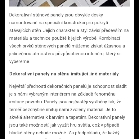
Dekorativní stěnové panely jsou obvykle desky
namontované na speciální konstrukci pro pokrytí
stávajících stěn. Jejich charakter a styl závisí především na
materiálu a technice použité k jejich výrobě. Kombinací
všech prvků stěnových panelů můžeme získat úžasnou a
jedinečnou atmosféru přizpůsobenou interiéru, který si
vybereme.
Dekorativní panely na stěnu imitující jiné materiály
Největší předností dekoračních panelů je schopnost sladit
je s námi vybraným interiérem na základě fenoménu
imitace povrchu. Panely jsou nejčastěji vyráběny tak, že
téměř bezchybně imitují námi zvolený materiál. Je to
skvělá alternativa k barvám a tapetám. Dekorativní panely
jsou také možností, jak využít hru světla, což v případě
hladké stěny nebude možné. Za předpokladu, že každý