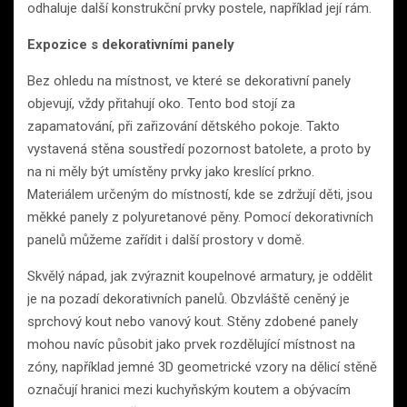
odhaluje další konstrukční prvky postele, například její rám.
Expozice s dekorativními panely
Bez ohledu na místnost, ve které se dekorativní panely
objevují, vždy přitahují oko. Tento bod stojí za
zapamatování, při zařizování dětského pokoje. Takto
vystavená stěna soustředí pozornost batolete, a proto by
na ni měly být umístěny prvky jako kreslící prkno.
Materiálem určeným do místností, kde se zdržují děti, jsou
měkké panely z polyuretanové pěny. Pomocí dekorativních
panelů můžeme zařídit i další prostory v domě.
Skvělý nápad, jak zvýraznit koupelnové armatury, je oddělit
je na pozadí dekorativních panelů. Obzvláště ceněný je
sprchový kout nebo vanový kout. Stěny zdobené panely
mohou navíc působit jako prvek rozdělující místnost na
zóny, například jemné 3D geometrické vzory na dělicí stěně
označují hranici mezi kuchyňským koutem a obývacím