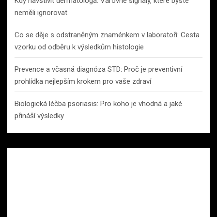
Kdy navštívit dermatologa: Varovné signály, které byste
neměli ignorovat
Co se děje s odstraněným znaménkem v laboratoři: Cesta
vzorku od odběru k výsledkům histologie
Prevence a včasná diagnóza STD: Proč je preventivní
prohlídka nejlepším krokem pro vaše zdraví
Biologická léčba psoriasis: Pro koho je vhodná a jaké
přináší výsledky