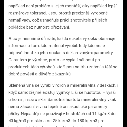
například není problém s jejich montáží, díky například lepší
rozměrové toleranci. Jsou prostě precizněji vyrobené,
nemají vady, což usnadňuje práci zhotovitele při jejich
pokládce bez nutnosti ořezávání.
A co je nesmírně důležité, každá etiketa výrobku obsahuje
informaci o tom, kdo materiál vyrobil, tedy kdo nese
odpovědnost za jeho soulad s deklarovanými parametry.
Garantem je výrobce, proto se vyplatí sáhnout po
produktech těch výrobců, kteří jsou na trhu známí a těší se
dobré pověsti a důvěře zákazníků.
Skleněná vlna se vyrábí v rolích a minerální vlna v deskách, i
když samozřejmě existují výjimky. Liší se hustotou – vyšší
u hornin, nižší u skla. Samotná hustota minerální vlny však
nemá zásadní vliv na tepelné ani akustické parametry
příčky. Nejčastěji se používají v hustotách od 11 kg/m3 do
40 kg/m3 pro sklo a od 25 kg/m3 do 180 kg/m3 pro