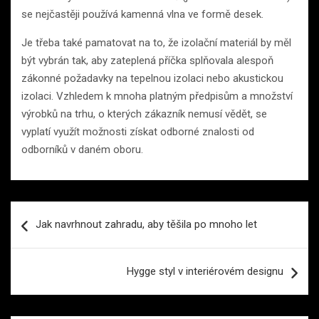
se nejčastěji používá kamenná vlna ve formě desek.
Je třeba také pamatovat na to, že izolační materiál by měl
být vybrán tak, aby zateplená příčka splňovala alespoň
zákonné požadavky na tepelnou izolaci nebo akustickou
izolaci. Vzhledem k mnoha platným předpisům a množství
výrobků na trhu, o kterých zákazník nemusí vědět, se
vyplatí využít možnosti získat odborné znalosti od
odborníků v daném oboru.
Navigace
Jak navrhnout zahradu, aby těšila po mnoho let
pro
příspěvek
Hygge styl v interiérovém designu