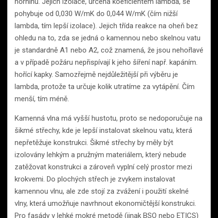
horninu. Jejich izolace, určená koeficientem lambda, se
pohybuje od 0,030 W/mK do 0,044 W/mK (čím nižší
lambda, tím lepší izolace). Jejich třída reakce na oheň bez
ohledu na to, zda se jedná o kamennou nebo skelnou vatu
je standardně A1 nebo A2, což znamená, že jsou nehořlavé
a v případě požáru nepřispívají k jeho šíření např. kapáním.
hořící kapky. Samozřejmě nejdůležitější při výběru je
lambda, protože ta určuje kolik utratíme za vytápění. Čím
menší, tím méně.
Kamenná vlna má vyšší hustotu, proto se nedoporučuje na
šikmé střechy, kde je lepší instalovat skelnou vatu, která
nepřetěžuje konstrukci. Šikmé střechy by měly být
izolovány lehkým a pružným materiálem, který nebude
zatěžovat konstrukci a zároveň vyplní celý prostor mezi
krokvemi. Do plochých střech je zvykem instalovat
kamennou vlnu, ale zde stojí za zvážení i použití skelné
vlny, která umožňuje navrhnout ekonomičtější konstrukci.
Pro fasády v lehké mokré metodě (jinak BSO nebo ETICS)