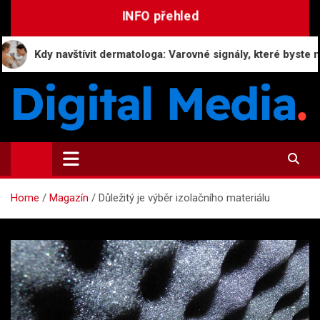
Skip
INFO přehled
to
content
y navštívit dermatologa: Varovné signály, které byste neměli ig
Digital-Media.cz
Magazín zpravodajství a novinek
Home
Magazín
Důležitý je výběr izolačního materiálu