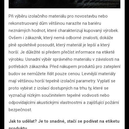
Při výběru izolačního materiálu pro novostavbu nebo
rekonstruovaný dům většinou narazíte na bariéru
neznámých hodnot, které charakterizují kupovaný výrobek.
Ovšem i zákazník, který nemá odborné znalosti, dokáže
plně spolehlivě posoudit, který materiál je lepší a který
horší. Je důležité si předem přečíst informace na etiketě
výrobku. Usnadní výběr správného materiálu v závislosti na
potřebách zákazníka. Před nákupem produktů pro zateplení
budov se nemůžete řídit pouze cenou. Levnější materiály
mají většinou horší tepelně izolační parametry. Vyplatí se
proto vybírat z izolací dostupných na trhu ty, které se
vyznačují nízkým součinitelem tepelné vodivosti nebo
odpovídajícími akustickými vlastnostmi a zajišťující požární
bezpečnost.
Jak to udělat? Je to snadné, stačí se podívat na etiketu
produktu