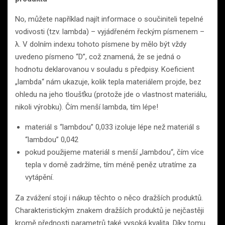
No, můžete například najít informace o součiniteli tepelné
vodivosti (tzv. lambda) – vyjádřeném řeckým písmenem –
λ. V dolním indexu tohoto písmene by mělo být vždy
uvedeno písmeno “D”, což znamená, že se jedná o
hodnotu deklarovanou v souladu s předpisy. Koeficient
„lambda“ nám ukazuje, kolik tepla materiálem projde, bez
ohledu na jeho tloušťku (protože jde o vlastnost materiálu,
nikoli výrobku). Čím menší lambda, tím lépe!
materiál s “lambdou” 0,033 izoluje lépe než materiál s
“lambdou” 0,042
pokud použijeme materiál s menší „lambdou“, čím více
tepla v domě zadržíme, tím méně peněz utratíme za
vytápění.
Za zvážení stojí i nákup těchto o něco dražších produktů.
Charakteristickým znakem dražších produktů je nejčastěji
kromě přednosti parametrů také vysoká kvalita. Díky tomu