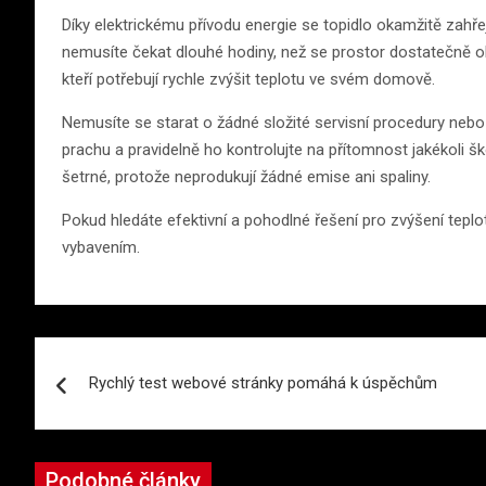
Díky elektrickému přívodu energie se topidlo okamžitě zahř
nemusíte čekat dlouhé hodiny, než se prostor dostatečně ohř
kteří potřebují rychle zvýšit teplotu ve svém domově.
Nemusíte se starat o žádné složité servisní procedury nebo 
prachu a pravidelně ho kontrolujte na přítomnost jakékoli šk
šetrné, protože neprodukují žádné emise ani spaliny.
Pokud hledáte efektivní a pohodlné řešení pro zvýšení tepl
vybavením.
Navigace
Rychlý test webové stránky pomáhá k úspěchům
pro
příspěvek
Podobné články