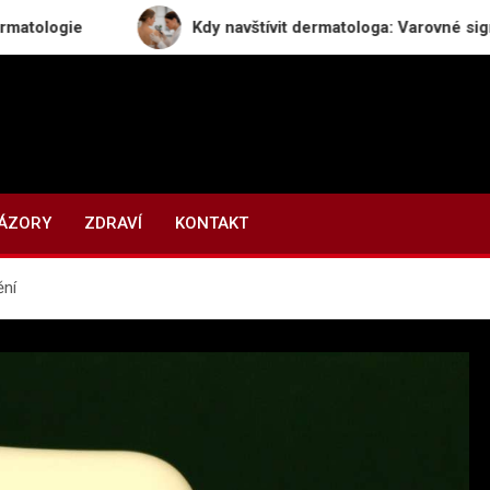
e
Kdy navštívit dermatologa: Varovné signály, kter
NÁZORY
ZDRAVÍ
KONTAKT
ění