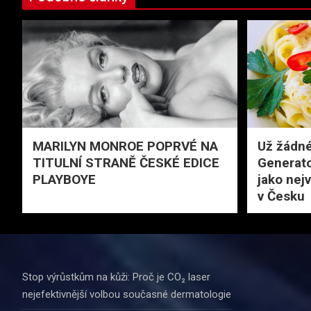
MARILYN MONROE POPRVÉ NA
Už žádné
TITULNÍ STRANĚ ČESKÉ EDICE
Generato
PLAYBOYE
jako nejv
v Česku
Stop výrůstkům na kůži: Proč je CO₂ laser
nejefektivnější volbou současné dermatologie