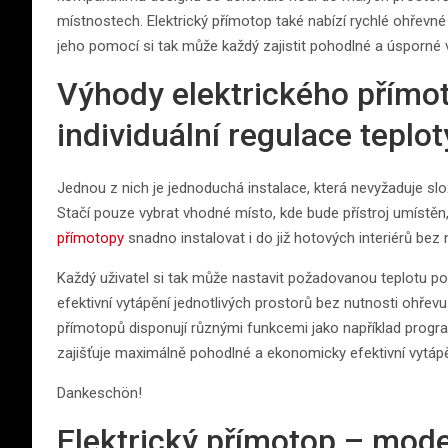
místnostech. Elektrický přímotop také nabízí rychlé ohřevn
jeho pomocí si tak může každý zajistit pohodlné a úsporné 
Výhody elektrického přímot
individuální regulace teplot
Jednou z nich je jednoduchá instalace, která nevyžaduje slož
Stačí pouze vybrat vhodné místo, kde bude přístroj umístěn, 
přímotopy
snadno instalovat i do již hotových interiérů bez
Každý uživatel si tak může nastavit požadovanou teplotu p
efektivní vytápění jednotlivých prostorů bez nutnosti ohřev
přímotopů disponují různými funkcemi jako například progr
zajišťuje maximálně pohodlné a ekonomicky efektivní vytápě
Dankeschön!
Elektrický přímotop – mode