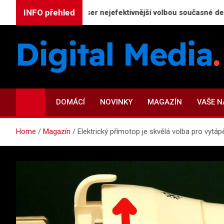
Skip
INFO přehled
 Proč je CO₂ laser nejefektivnější volbou současné dermatologi
to
content
Digital-Media.cz
Magazín zpravodajství a novinek
DOMÁCÍ
NOVINKY
MAGAZÍN
VAŠE 
Home
Magazín
Elektrický přímotop je skvělá volba pro vytáp