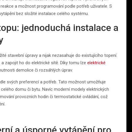
é reakce a možnost programování podle potřeb uživatele. S
vytápění bez složité instalace celého systému.
opu: jednoduchá instalace a
y
ité stavební úpravy a nijak nezasahuje do existujícího topení.
a zapojit ho do elektrické sítě. Díky tomu lze
elektrické
 nutnosti demolice či rozsáhlých úprav.
odle svých preferencí a potřeb. Tato možnost umožňuje
u celého domu či bytu. Navíc moderní modely elektrických
amování provozních hodin či termostatické ovládání, což
ní.
rní a úsporné vytápění pro