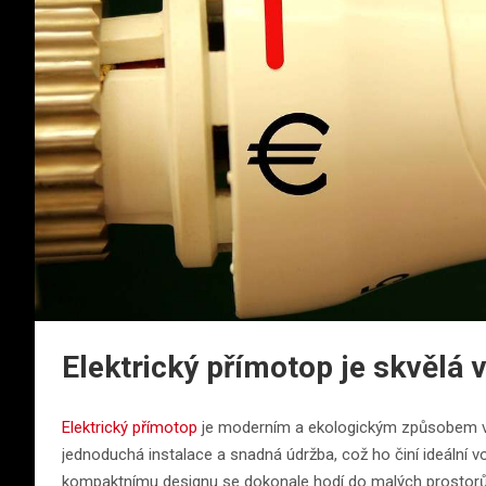
Elektrický přímotop je skvělá 
Elektrický přímotop
je moderním a ekologickým způsobem vy
jednoduchá instalace a snadná údržba, což ho činí ideální 
kompaktnímu designu se dokonale hodí do malých prostorů a