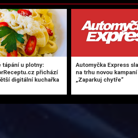
 tápání u plotny:
Automyčka Express slav
rReceptu.cz přichází
na trhu novou kampaní
ětší digitální kuchařka
„Zaparkuj chytře“