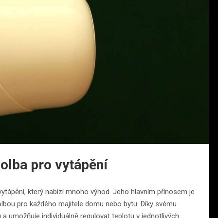
volba pro vytápění
tápění, který nabízí mnoho výhod. Jeho hlavním přínosem je
volbou pro každého majitele domu nebo bytu. Díky svému
 umožňuje individuálně regulovat teplotu v jednotlivých