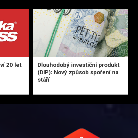
í 20 let
Dlouhodobý investiční produkt
(DIP): Nový způsob spoření na
stáří