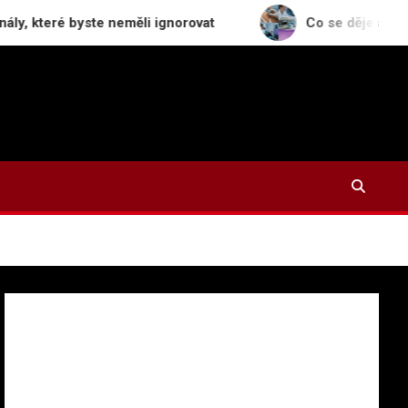
é byste neměli ignorovat
Co se děje s odstraněným