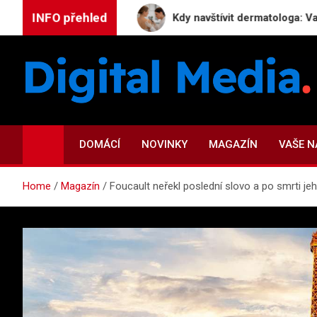
Skip
INFO přehled
tologie
Kdy navštívit dermatologa: Varovné signály
to
content
Digital-Media.cz
Magazín zpravodajství a novinek
DOMÁCÍ
NOVINKY
MAGAZÍN
VAŠE 
Home
Magazín
Foucault neřekl poslední slovo a po smrti jeh