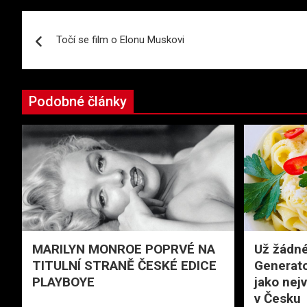
Navigace
Točí se film o Elonu Muskovi
pro
příspěvek
Podobné články
MARILYN MONROE POPRVÉ NA
Už žádné
TITULNÍ STRANĚ ČESKÉ EDICE
Generato
PLAYBOYE
jako nejv
v Česku