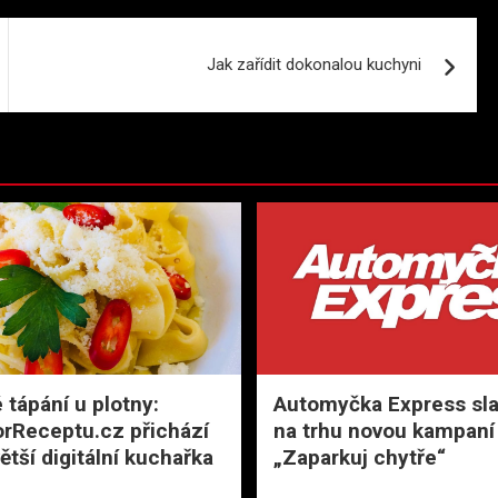
Jak zařídit dokonalou kuchyni
 tápání u plotny:
Automyčka Express slav
rReceptu.cz přichází
na trhu novou kampaní
ětší digitální kuchařka
„Zaparkuj chytře“