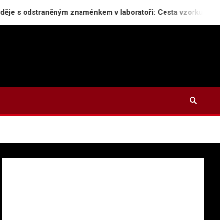
aněným znaménkem v laboratoři: Cesta vzorku od odběru k výsle