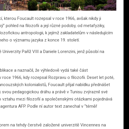
, kterou Foucault rozepsal v roce 1966, avšak nikdy ji
ý” pohled na filozofii a její různé podoby, od metafyziky,
ilozofickou antropologii, k jejímž zakladatelům v následujícím
cheho o významu jazyka z konce 19. století.
 Univerzity Paříž VIII a Daniele Lorenzini, jenž působí na
blikace a naznačil, že výhledově vydá také část
roce 1966, kdy rozepsal Rozpravu o filozofii. Deset let poté,
ancouzských kolonialistů, Foucault přijal nabídku přednášet
l tak svou pedagogickou dráhu a právě v Tunisu zvýraznil své
 o vztahu mezi filozofií a společenskými otázkami pojednává
e agentura AFP. Podle ní autor text zanechal v “téměř
esorem na tehdy čerstvě založené univerzitě Vincennes na