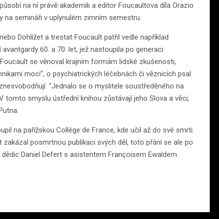
 působí na ní právě akademik a editor Foucaultova díla Orazio
nty na semináři v uplynulém zimním semestru.
 nebo Dohlížet a trestat Foucault patřil vedle například
avantgardy 60. a 70. let, jež nastoupila po generaci
oucault se věnoval krajním formám lidské zkušenosti,
nikami moci”, o psychiatrických léčebnách či věznicích psal
 znesvobodňují. “Jednalo se o myslitele soustředěného na
 V tomto smyslu ústřední knihou zůstávají jeho Slova a věci,
 Putna.
pil na pařížskou Collège de France, kde učil až do své smrti.
zakázal posmrtnou publikaci svých děl, toto přání se ale po
a dědic Daniel Defert s asistentem Françoisem Ewaldem.