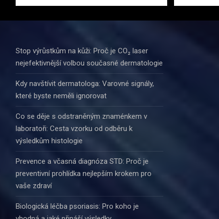
Stop výrůstkům na kůži: Proč je CO₂ laser
nejefektivnější volbou současné dermatologie
Kdy navštívit dermatologa: Varovné signály,
které byste neměli ignorovat
Co se děje s odstraněným znaménkem v
laboratoři: Cesta vzorku od odběru k
výsledkům histologie
Prevence a včasná diagnóza STD: Proč je
preventivní prohlídka nejlepším krokem pro
vaše zdraví
Biologická léčba psoriasis: Pro koho je
vhodná a jaké přináší výsledky