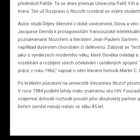
předměstí Paříže. Ta se dnes jmenuje Univerzita Paříž VIII a
Irrera. Ten už Rozpravu o filozofii rozebral se svými stude
Autor studií Dějiny šílenství v době osvícenství, Slova a věci
Jacquese Derridy k protagonistům francouzské intelektuální 
poznamenané filozofem a literátem Jean-Paulem Sartrem. F
například duševním chorobám či delikvenci. Zabýval se “tech
jako o vynálezech moderního věku, které člověka ovládají a
rozebírání a rozbíjení všech očekávání i ustálených spojení.
práce z roku 1966,” napsal o něm literární historik Martin C.
Po krátkém působení na univerzitě Vincennes filozof přestou
V roce 1984 podlehl tehdy málo známému viru HIV. Foucault 
vzájemné dohodě rozhodli porušit jeho dlouholetý partner 
Defert zemřel minulý měsíc ve věku 85 let.