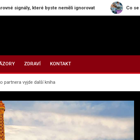
, které byste neměli ignorovat
Co se děje s odstr
NÁZORY
ZDRAVÍ
KONTAKT
o partnera vyjde další kniha