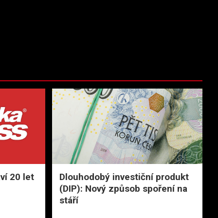
í 20 let
Dlouhodobý investiční produkt
(DIP): Nový způsob spoření na
stáří