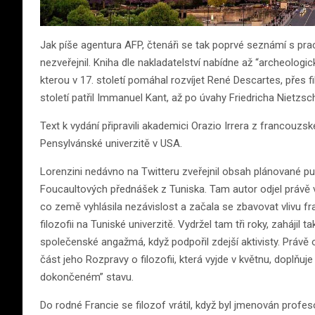
Jak píše agentura AFP, čtenáři se tak poprvé seznámí s prací
nezveřejnil. Kniha dle nakladatelství nabídne až “archeologick
kterou v 17. století pomáhal rozvíjet René Descartes, přes f
století patřil Immanuel Kant, až po úvahy Friedricha Nietzs
Text k vydání připravili akademici Orazio Irrera z francouzské
Pensylvánské univerzitě v USA.
Lorenzini nedávno na Twitteru zveřejnil obsah plánované pu
Foucaultových přednášek z Tuniska. Tam autor odjel právě v 
co země vyhlásila nezávislost a začala se zbavovat vlivu fr
filozofii na Tuniské univerzitě. Vydržel tam tři roky, zaháji
společenské angažmá, když podpořil zdejší aktivisty. Právě
část jeho Rozpravy o filozofii, která vyjde v květnu, doplňuj
dokončeném” stavu.
Do rodné Francie se filozof vrátil, když byl jmenován prof