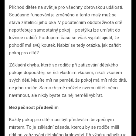
Příchod dítěte na svět je pro všechny obrovskou událostí.
Současné fungování je změněno a tento malý muž se
stává zřítelnicí jeho oka. V počátečním období života dítě
nepotřebuje samostatný pokoj – postýlku lze umístit do
ložnice rodičů. Postupem času se však vyplatí ujistit, že
pohodlí má svůj koutek. Nabízí se tedy otázka, jak zařídit
pokoj pro dítě?
Základní chyba, které se rodiče při zařizování dětského
pokoje dopouštějí, se řídí vlastním vkusem, nikoli vkusem
svých dětí. Musíte mít na paměti, že pokoj má mít rádo dítě,
ne jeho rodiče. Samozřejmě můžete svému dítěti něco
navrhnout, ale nikdy byste za něj neměli vybírat.
Bezpečnost především
Každý pokoj pro dítě musí být především bezpečným
místem. To je základní zásada, kterou by se rodiče měli
řídit při zařizování dětského království. Při výběru nábytku je