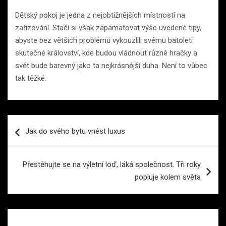
Dětský pokoj je jedna z nejobtížnějších místností na
zařizování. Stačí si však zapamatovat výše uvedené tipy,
abyste bez větších problémů vykouzlili svému batoleti
skutečné království, kde budou vládnout různé hračky a
svět bude barevný jako ta nejkrásnější duha. Není to vůbec
tak těžké.
Navigace
Jak do svého bytu vnést luxus
pro
příspěvek
Přestěhujte se na výletní loď, láká společnost. Tři roky
popluje kolem světa