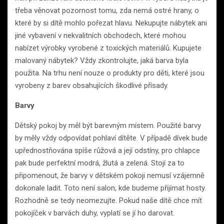
třeba věnovat pozornost tomu, zda nemá ostré hrany, o
které by si dítě mohlo pořezat hlavu. Nekupujte nábytek ani
jiné vybavení v nekvalitních obchodech, které mohou
nabízet výrobky vyrobené z toxických materiálů. Kupujete
malovaný nábytek? Vždy zkontrolujte, jaká barva byla
použita. Na trhu není nouze o produkty pro děti, které jsou
vyrobeny z barev obsahujících škodlivé přísady.
Barvy
Dětský pokoj by měl být barevným místem. Použité barvy
by měly vždy odpovídat pohlaví dítěte. V případě dívek bude
upřednostňována spíše růžová a její odstíny, pro chlapce
pak bude perfektní modrá, žlutá a zelená. Stojí za to
připomenout, že barvy v dětském pokoji nemusí vzájemně
dokonale ladit. Toto není salon, kde budeme přijímat hosty.
Rozhodně se tedy neomezujte. Pokud naše dítě chce mít
pokojíček v barvách duhy, vyplatí se jí ho darovat.