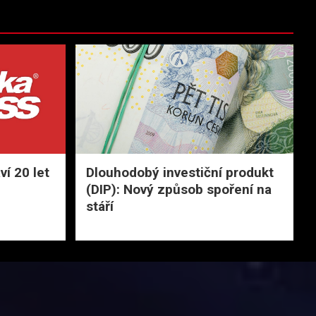
í 20 let
Dlouhodobý investiční produkt
(DIP): Nový způsob spoření na
stáří