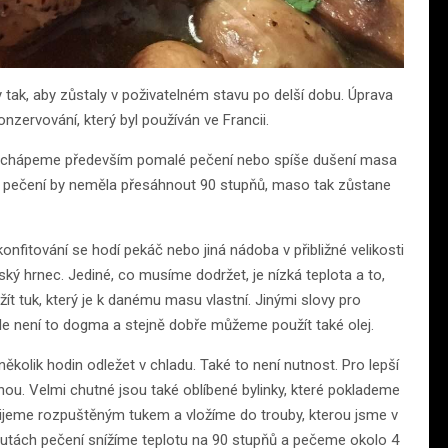
 tak, aby zůstaly v poživatelném stavu po delší dobu. Úprava
nzervování, který byl používán ve Francii.
í chápeme především pomalé pečení nebo spíše dušení masa
a pečení by neměla přesáhnout 90 stupňů, maso tak zůstane
konfitování se hodí pekáč nebo jiná nádoba v přibližné velikosti
ý hrnec. Jediné, co musíme dodržet, je nízká teplota a to,
t tuk, který je k danému masu vlastní. Jinými slovy pro
le není to dogma a stejně dobře můžeme použít také olej.
lik hodin odležet v chladu. Také to není nutnost. Pro lepší
ou. Velmi chutné jsou také oblíbené bylinky, které poklademe
ijeme rozpuštěným tukem a vložíme do trouby, kterou jsme v
inutách pečení snížíme teplotu na 90 stupňů a pečeme okolo 4