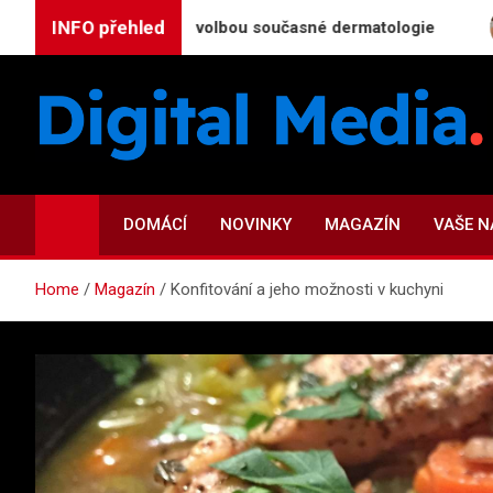
Skip
INFO přehled
 nejefektivnější volbou současné dermatologie
Kdy 
to
content
Digital-Media.cz
Magazín zpravodajství a novinek
DOMÁCÍ
NOVINKY
MAGAZÍN
VAŠE 
Home
Magazín
Konfitování a jeho možnosti v kuchyni