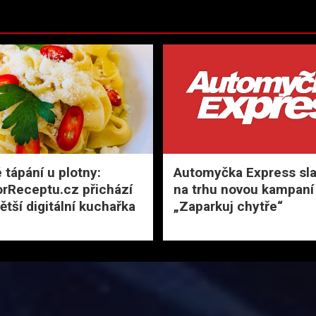
 tápání u plotny:
Automyčka Express slav
rReceptu.cz přichází
na trhu novou kampaní
ětší digitální kuchařka
„Zaparkuj chytře“