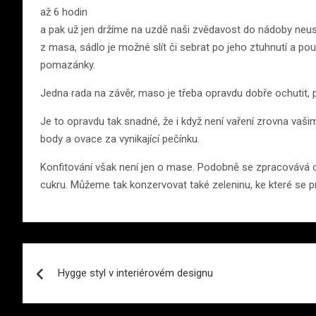
až 6 hodin
a pak už jen držíme na uzdě naši zvědavost do nádoby neus
z masa, sádlo je možné slít či sebrat po jeho ztuhnutí a po
pomazánky.
Jedna rada na závěr, maso je třeba opravdu dobře ochutit, 
Je to opravdu tak snadné, že i když není vaření zrovna va
body a ovace za vynikající pečínku.
Konfitování však není jen o mase. Podobně se zpracovává 
cukru. Můžeme tak konzervovat také zeleninu, ke které se p
Navigace
Hygge styl v interiérovém designu
pro
příspěvek