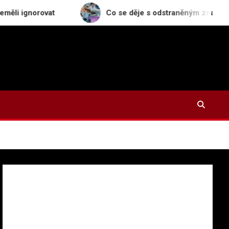
rovat
Co se děje s odstraněným znaménkem v labor