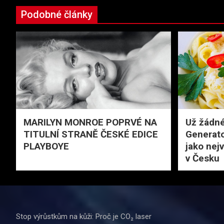
Podobné články
MARILYN MONROE POPRVÉ NA
Už žádné
TITULNÍ STRANĚ ČESKÉ EDICE
Generato
PLAYBOYE
jako nejv
v Česku
Stop výrůstkům na kůži: Proč je CO₂ laser