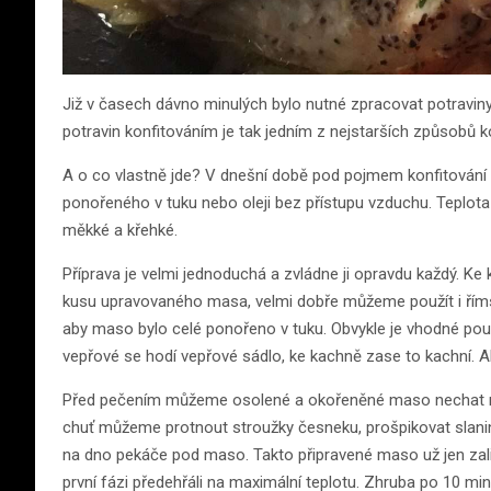
Již v časech dávno minulých bylo nutné zpracovat potraviny
potravin konfitováním je tak jedním z nejstarších způsobů ko
A o co vlastně jde? V dnešní době pod pojmem konfitován
ponořeného v tuku nebo oleji bez přístupu vzduchu. Teplot
měkké a křehké.
Příprava je velmi jednoduchá a zvládne ji opravdu každý. Ke 
kusu upravovaného masa, velmi dobře můžeme použít i římsk
aby maso bylo celé ponořeno v tuku. Obvykle je vhodné použí
vepřové se hodí vepřové sádlo, ke kachně zase to kachní. A
Před pečením můžeme osolené a okořeněné maso nechat něko
chuť můžeme protnout stroužky česneku, prošpikovat slanin
na dno pekáče pod maso. Takto připravené maso už jen zal
první fázi předehřáli na maximální teplotu. Zhruba po 10 m