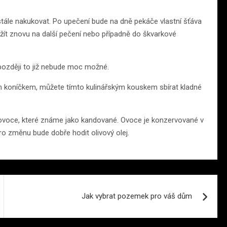
tále nakukovat. Po upečení bude na dně pekáče vlastní šťáva
užít znovu na další pečení nebo případně do škvarkové
později to již nebude moc možné.
šim koníčkem, můžete tímto kulinářským kouskem sbírat kladné
ovoce, které známe jako kandované. Ovoce je konzervované v
ro změnu bude dobře hodit olivový olej.
Jak vybrat pozemek pro váš dům