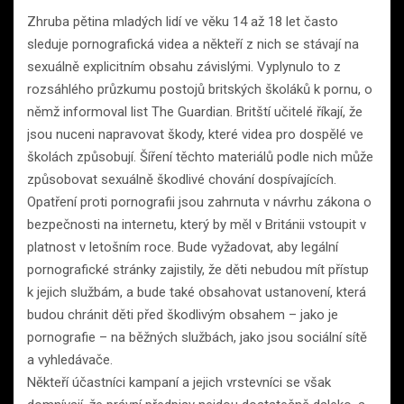
Zhruba pětina mladých lidí ve věku 14 až 18 let často
sleduje pornografická videa a někteří z nich se stávají na
sexuálně explicitním obsahu závislými. Vyplynulo to z
rozsáhlého průzkumu postojů britských školáků k pornu, o
němž informoval list The Guardian. Britští učitelé říkají, že
jsou nuceni napravovat škody, které videa pro dospělé ve
školách způsobují. Šíření těchto materiálů podle nich může
způsobovat sexuálně škodlivé chování dospívajících.
Opatření proti pornografii jsou zahrnuta v návrhu zákona o
bezpečnosti na internetu, který by měl v Británii vstoupit v
platnost v letošním roce. Bude vyžadovat, aby legální
pornografické stránky zajistily, že děti nebudou mít přístup
k jejich službám, a bude také obsahovat ustanovení, která
budou chránit děti před škodlivým obsahem – jako je
pornografie – na běžných službách, jako jsou sociální sítě
a vyhledávače.
Někteří účastníci kampaní a jejich vrstevníci se však