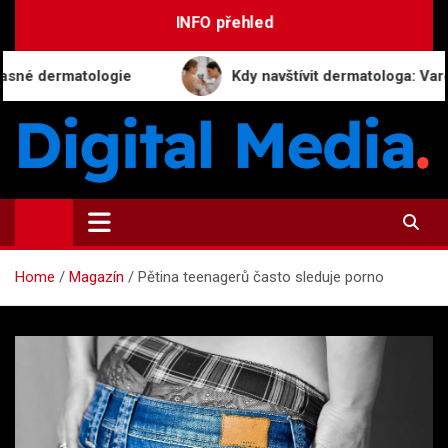
Skip
INFO přehled
to
content
ermatologie
Kdy navštívit dermatologa: Varovné sig
Digital-Media.cz
Magazín zpravodajství a novinek
Home
Magazín
Pětina teenagerů často sleduje porno