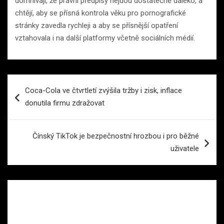
domnívají, že právní předpisy nejdou dostatečně daleko, a
chtějí, aby se přísná kontrola věku pro pornografické
stránky zavedla rychleji a aby se přísnější opatření
vztahovala i na další platformy včetně sociálních médií.
Navigace
Coca-Cola ve čtvrtletí zvýšila tržby i zisk, inflace
pro
donutila firmu zdražovat
příspěvek
Čínský TikTok je bezpečnostní hrozbou i pro běžné
uživatele