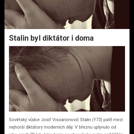
Stalin byl diktátor i doma
Sovětský vůdce Josif Vissarionovič Stalin (†73) patří mezi
nejhorší diktátory moderních ději. V březnu uplynulo od