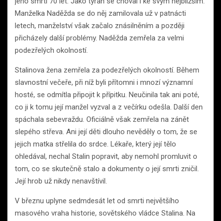
jeho smrti 70 let. Jako tyran se choval i ke svým nejbližším.
Manželka Naděžda se do něj zamilovala už v patnácti
letech, manželství však začalo znásilněním a později
přicházely další problémy. Naděžda zemřela za velmi
podezřelých okolností.
Stalinova žena zemřela za podezřelých okolností. Během
slavnostní večeře, při níž byli přítomni i mnozí významní
hosté, se odmítla připojit k přípitku. Neučinila tak ani poté,
co ji k tomu její manžel vyzval a z večírku odešla. Další den
spáchala sebevraždu. Oficiálně však zemřela na zánět
slepého střeva. Ani její děti dlouho nevěděly o tom, že se
jejich matka střelila do srdce. Lékaře, který její tělo
ohledával, nechal Stalin popravit, aby nemohl promluvit o
tom, co se skutečně stalo a dokumenty o její smrti zničil.
Její hrob už nikdy nenavštívil.
V březnu uplyne sedmdesát let od smrti největšího
masového vraha historie, sovětského vládce Stalina. Na