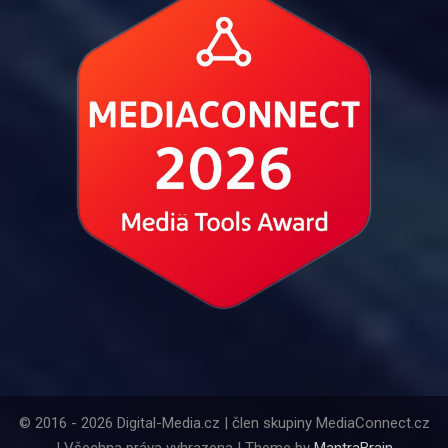
© 2016 - 2026 Digital-Media.cz | člen skupiny MediaConnect.cz
| Všechna práva vyhrazena | Theme by
MantraBrain