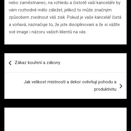
nebo zaměstnanec, na vzhledu a čistotě vaší kanceláře by
vám rozhodně mělo záležet, jelikož to může značným
způsobem zvednout váš zisk. Pokud je vaše kancelář čistá
a voňavá, naznačuje to, že jste disciplinovaní a že si vážíte
své image i názoru vašich klientů na vás.
Navigace
Zákaz kouření a zákony
pro
příspěvek
Jak velikost místností a dekor ovlivňují pohodu a
produktivitu