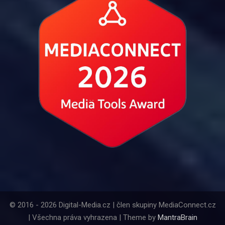
© 2016 - 2026 Digital-Media.cz | člen skupiny MediaConnect.cz
| Všechna práva vyhrazena | Theme by
MantraBrain