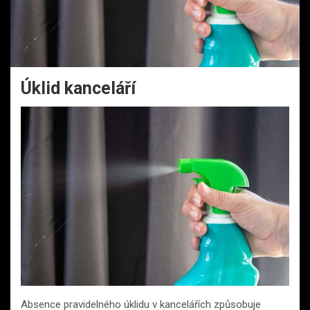
Úklid kanceláří
Absence pravidelného úklidu v kancelářích způsobuje