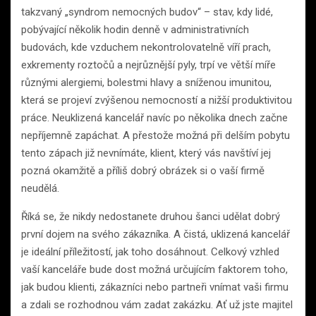
takzvaný „syndrom nemocných budov“ – stav, kdy lidé,
pobývající několik hodin denně v administrativních
budovách, kde vzduchem nekontrolovatelně víří prach,
exkrementy roztočů a nejrůznější pyly, trpí ve větší míře
různými alergiemi, bolestmi hlavy a sníženou imunitou,
která se projeví zvýšenou nemocností a nižší produktivitou
práce. Neuklizená kancelář navíc po několika dnech začne
nepříjemně zapáchat. A přestože možná při delším pobytu
tento zápach již nevnímáte, klient, který vás navštíví jej
pozná okamžitě a příliš dobrý obrázek si o vaší firmě
neudělá.
Říká se, že nikdy nedostanete druhou šanci udělat dobrý
první dojem na svého zákazníka. A čistá, uklizená kancelář
je ideální příležitostí, jak toho dosáhnout. Celkový vzhled
vaší kanceláře bude dost možná určujícím faktorem toho,
jak budou klienti, zákazníci nebo partneři vnímat vaši firmu
a zdali se rozhodnou vám zadat zakázku. Ať už jste majitel