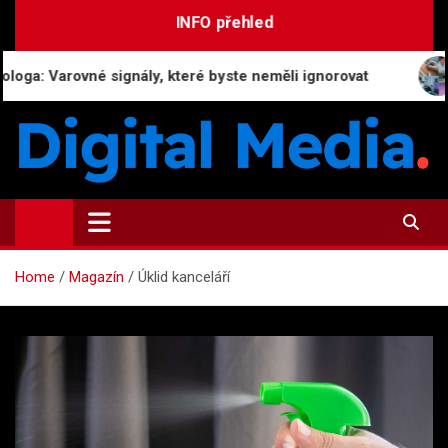
Skip
INFO přehled
to
content
Varovné signály, které byste neměli ignorovat
Co se
Digital-Media.cz
Magazín zpravodajství a novinek
Home
Magazín
Úklid kanceláří